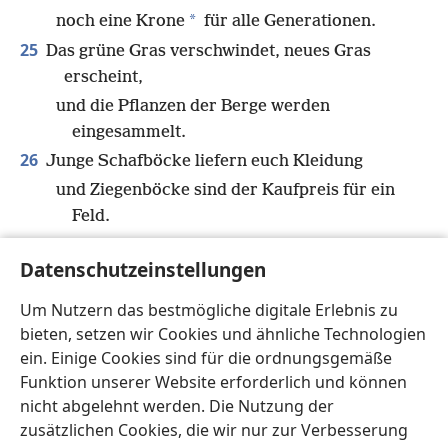
*
noch eine Krone
für alle Generationen.
25
Das grüne Gras verschwindet, neues Gras
erscheint,
und die Pflanzen der Berge werden
eingesammelt.
26
Junge Schafböcke liefern euch Kleidung
und Ziegenböcke sind der Kaufpreis für ein
Feld.
27
Es wird genug Ziegenmilch geben, um dich zu
Datenschutzeinstellungen
ernähren,
und du hast Nahrung für deine
Um Nutzern das bestmögliche digitale Erlebnis zu
Hausgemeinschaft und für deine
bieten, setzen wir Cookies und ähnliche Technologien
Dienerinnen.
ein. Einige Cookies sind für die ordnungsgemäße
Funktion unserer Website erforderlich und können
nicht abgelehnt werden. Die Nutzung der
zusätzlichen Cookies, die wir nur zur Verbesserung