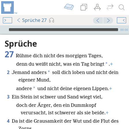
Sprüche 27
Audio Player
00:00
Sprüche
27
Rühme dich nicht des morgigen Tages,
*
denn du weißt nicht, was ein Tag bringt
.
+
2
*
Jemand anders
soll dich loben und nicht dein
eigener Mund,
*
andere
und nicht deine eigenen Lippen.
+
3
Ein Stein ist schwer und Sand wiegt viel,
doch der Ärger, den ein Dummkopf
verursacht, ist schwerer als sie beide.
+
4
Da ist die Grausamkeit der Wut und die Flut des
Zorns,