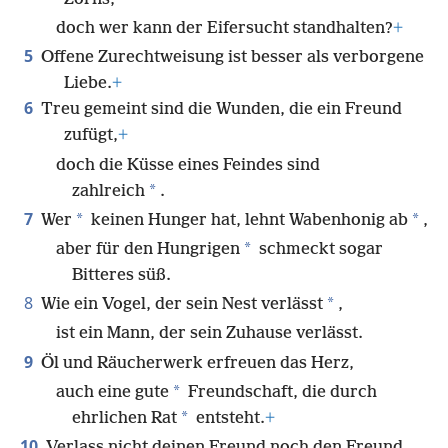
doch wer kann der Eifersucht standhalten?
+
5
Offene Zurechtweisung ist besser als verborgene
Liebe.
+
6
Treu gemeint sind die Wunden, die ein Freund
zufügt,
+
doch die Küsse eines Feindes sind
*
zahlreich
.
7
*
*
Wer
keinen Hunger hat, lehnt Wabenhonig ab
,
*
aber für den Hungrigen
schmeckt sogar
Bitteres süß.
8
*
Wie ein Vogel, der sein Nest verlässt
,
ist ein Mann, der sein Zuhause verlässt.
9
Öl und Räucherwerk erfreuen das Herz,
*
auch eine gute
Freundschaft, die durch
*
ehrlichen Rat
entsteht.
+
10
Verlass nicht deinen Freund noch den Freund