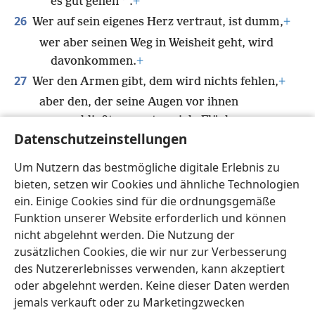
*
es gut gehen
.
+
26
Wer auf sein eigenes Herz vertraut, ist dumm,
+
wer aber seinen Weg in Weisheit geht, wird
davonkommen.
+
27
Wer den Armen gibt, dem wird nichts fehlen,
+
aber den, der seine Augen vor ihnen
verschließt, erwarten viele Flüche.
Datenschutzeinstellungen
28
Wenn die Bösen an die Macht kommen, versteckt
sich ein Mensch,
Um Nutzern das bestmögliche digitale Erlebnis zu
aber wenn sie umkommen, werden die
bieten, setzen wir Cookies und ähnliche Technologien
Gerechten zahlreich.
+
ein. Einige Cookies sind für die ordnungsgemäße
Funktion unserer Website erforderlich und können
nicht abgelehnt werden. Die Nutzung der
zusätzlichen Cookies, die wir nur zur Verbesserung
des Nutzererlebnisses verwenden, kann akzeptiert
Deutsch
Teilen
Einstellungen
oder abgelehnt werden. Keine dieser Daten werden
Copyright
© 2026 Watch Tower Bible and Tract Society of Pennsylvania
jemals verkauft oder zu Marketingzwecken
Nutzungsbedingungen
Datenschutzerklärung