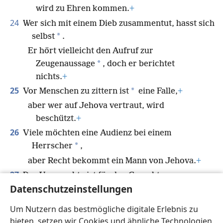
wird zu Ehren kommen.
+
24
Wer sich mit einem Dieb zusammentut, hasst sich
*
selbst
.
Er hört vielleicht den Aufruf zur
*
Zeugenaussage
, doch er berichtet
nichts.
+
25
*
Vor Menschen zu zittern ist
eine Falle,
+
aber wer auf Jehova vertraut, wird
beschützt.
+
26
Viele möchten eine Audienz bei einem
*
Herrscher
,
aber Recht bekommt ein Mann von Jehova.
+
27
Der Ungerechte ist für den Gerechten
Datenschutzeinstellungen
abscheulich,
+
doch wer aufrichtig seinen Weg geht, ist für
Um Nutzern das bestmögliche digitale Erlebnis zu
den Bösen abscheulich.
+
bieten, setzen wir Cookies und ähnliche Technologien