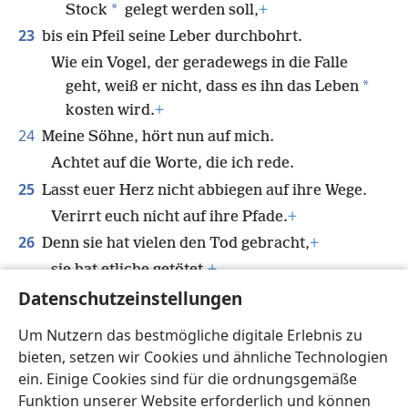
*
Stock
gelegt werden soll,
+
23
bis ein Pfeil seine Leber durchbohrt.
Wie ein Vogel, der geradewegs in die Falle
*
geht, weiß er nicht, dass es ihn das Leben
kosten wird.
+
24
Meine Söhne, hört nun auf mich.
Achtet auf die Worte, die ich rede.
25
Lasst euer Herz nicht abbiegen auf ihre Wege.
Verirrt euch nicht auf ihre Pfade.
+
26
Denn sie hat vielen den Tod gebracht,
+
sie hat etliche getötet.
+
27
Datenschutzeinstellungen
*
Ihr Haus führt zum Grab
,
es führt hinunter zu den Innenkammern des
Um Nutzern das bestmögliche digitale Erlebnis zu
Todes.
bieten, setzen wir Cookies und ähnliche Technologien
ein. Einige Cookies sind für die ordnungsgemäße
Funktion unserer Website erforderlich und können