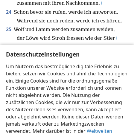
zusammen mit ihren Nachkommen.
+
24
Schon bevor sie rufen, werde ich antworten.
Während sie noch reden, werde ich es hören.
25
Wolf und Lamm werden zusammen weiden,
der Löwe wird Stroh fressen wie der Stier
+
und die Schlange wird sich von Staub
Datenschutzeinstellungen
ernähren.
Auf meinem ganzen heiligen Berg werden sie
Um Nutzern das bestmögliche digitale Erlebnis zu
weder Schaden noch Unglück anrichten“,
+
bieten, setzen wir Cookies und ähnliche Technologien
sagt Jehova.
ein. Einige Cookies sind für die ordnungsgemäße
Funktion unserer Website erforderlich und können
nicht abgelehnt werden. Die Nutzung der
zusätzlichen Cookies, die wir nur zur Verbesserung
des Nutzererlebnisses verwenden, kann akzeptiert
Deutsch
Teilen
Einstellungen
oder abgelehnt werden. Keine dieser Daten werden
Copyright
© 2026 Watch Tower Bible and Tract Society of Pennsylvania
jemals verkauft oder zu Marketingzwecken
Nutzungsbedingungen
Datenschutzerklärung
verwendet. Mehr darüber ist in der
Weltweiten
Datenschutzeinstellungen
Anmelden
JW.ORG