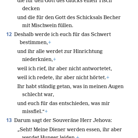
die für den Gott des Glücks einen Tisch
decken
und die für den Gott des Schicksals Becher
mit Mischwein füllen.
12
Deshalb werde ich euch für das Schwert
bestimmen,
+
und ihr alle werdet zur Hinrichtung
niederknien,
+
weil ich rief, ihr aber nicht antwortetet,
weil ich redete, ihr aber nicht hörtet.
+
Ihr habt ständig getan, was in meinen Augen
schlecht war,
und euch für das entschieden, was mir
missfiel.“
+
13
Darum sagt der Souveräne Herr Jehova:
„Seht! Meine Diener werden essen, ihr aber
werdet Hunger leiden.
+