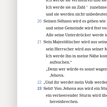
Ich werde sie vermehren und sie
*
Ich werde sie an Zahl
zunehmen
und sie werden nicht unbedeuten
20
Seinen Söhnen wird es gehen wie
und seine Gemeinde wird fest vo
Alle seine Unterdrücker werde 
21
Sein Majestätischer wird aus se
sein Herrscher wird aus seiner 
Ich werde ihn in meine Nähe ko
aufsuchen.“
„Denn wer würde es sonst wage
Jehova.
22
„Und ihr werdet mein Volk werde
23
Seht! Von Jehova aus wird ein S
ein verheerender Sturm wird üb
hereinbrechen.