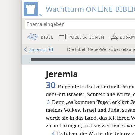
Wachtturm ONLINE-BIBL
BIBEL
PUBLIKATIONEN
ZUSA
Jeremia 30
Die Bibel. Neue-Welt-Übersetzun
Audio Player
Jeremia
30
Folgende Botschaft erhielt Jer
der Gott Israels: ‚Schreib alle Worte,
3
Denn „es kommen Tage“, erklärt Je
meines Volkes, Israel und Juda, zus
8
werde sie in das Land, das ich ihren 
zurückbringen, und sie werden es wie
16
4
Es folgen die Worte, die Jehova z