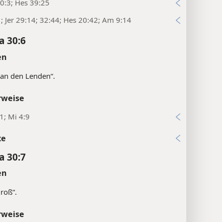
0:3; Hes 39:25
1; Jer 29:14; 32:44; Hes 20:42; Am 9:14
a 30:6
en
an den Lenden“.
rweise
31; Mi 4:9
xe
a 30:7
en
groß“.
rweise