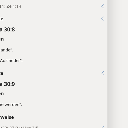
:11; Ze 1:14
xe
a 30:8
en
Bande“.
Ausländer“.
xe
a 30:9
en
Sie werden“.
rweise
:23; 37:24; Hos 3:5