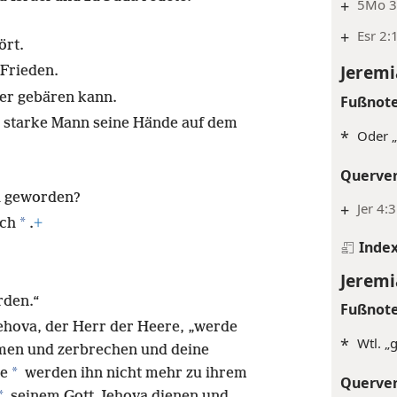
+
5Mo 3
+
Esr 2:
ört.
Jeremi
Frieden.
der gebären kann.
Fußnot
r starke Mann seine Hände auf dem
*
Oder „
Querve
ch geworden?
+
Jer 4:
*
ich
.
+
Inde
Jeremi
rden.“
Fußnot
Jehova, der Herr der Heere, „werde
*
Wtl. „
men und zerbrechen und deine
*
de
werden ihn nicht mehr zu ihrem
Querve
*
seinem Gott Jehova dienen und