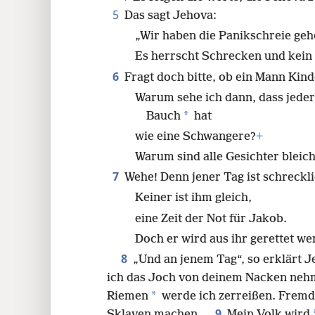
5
Das sagt Jehova:
24
„Wir haben die Panikschreie geh
Es herrscht Schrecken und kein 
6
Fragt doch bitte, ob ein Mann Kin
Warum sehe ich dann, dass jede
*
Bauch
hat
wie eine Schwangere?
+
Warum sind alle Gesichter blei
7
Wehe! Denn jener Tag ist schreckl
Keiner ist ihm gleich,
eine Zeit der Not für Jakob.
Doch er wird aus ihr gerettet we
8
„Und an jenem Tag“, so erklärt 
ich das Joch von deinem Nacken neh
*
Riemen
werde ich zerreißen. Frem
9
Sklaven machen.
Mein Volk wird