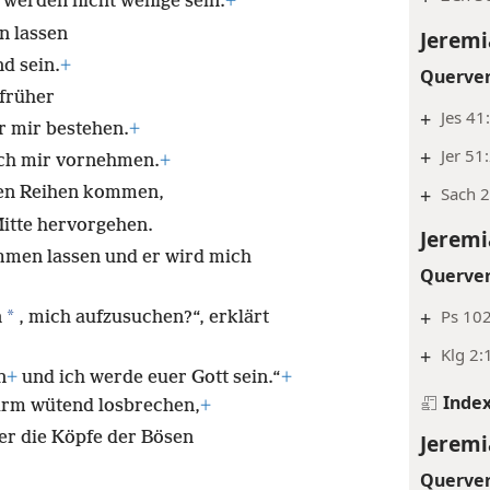
 werden nicht wenige sein.
+
 lassen
Jeremi
d sein.
+
Querve
 früher
+
Jes 41
r mir bestehen.
+
+
Jer 51
ich mir vornehmen.
+
+
Sach 2
inen Reihen kommen,
Mitte hervorgehen.
Jeremi
mmen lassen und er wird mich
Querve
+
Ps 102
*
n
, mich aufzusuchen?“, erklärt
+
Klg 2:
n
+
und ich werde euer Gott sein.“
+
Inde
turm wütend losbrechen,
+
er die Köpfe der Bösen
Jeremi
Querve