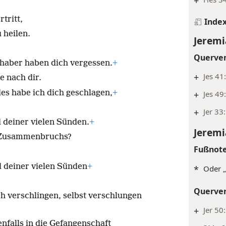
+
tritt,
Inde
 heilen.
Jeremi
Querve
bhaber haben dich vergessen.
+
+
Jes 41
e nach dir.
es habe ich dich geschlagen,
+
+
Jes 49
+
Jer 33
 deiner vielen Sünden.
+
Jeremi
s Zusammenbruchs?
Fußnot
 deiner vielen Sünden
+
*
Oder „
Querve
ch verschlingen, selbst verschlungen
+
Jer 50
nfalls in die Gefangenschaft