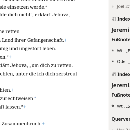
+
Joel 2
sie einsetzen werde.“
+
te dich nicht“, erklärt Jehova,
Inde
Jeremi
ne retten
Fußnot
Land ihrer Gefangenschaft.
+
hig und ungestört leben.
*
Wtl. „
en.“
+
*
Oder „
klärt Jehova, „um dich zu retten.
Inde
chten, unter die ich dich zerstreut
Jeremi
hten.
+
Fußnot
*
 zurechtweisen
*
Wtl. „
ft lassen.“
+
Querve
nen Zusammenbruch.
+
Hes 34