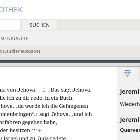
IOTHEK
MMENKÜNFTE
g (Studienausgabe)
2
emia von Jehova:
„Das sagt Jehova,
Jeremi
 die ich zu dir rede, in ein Buch.
Wiederh
hova, „da werde ich die Gefangenen
ammenbringen“,
+
sagt Jehova, „und ich
Jeremi
Vorfahren gegeben habe,
Querve
der besitzen.“‘“
+
u Israel und zu Juda redete.