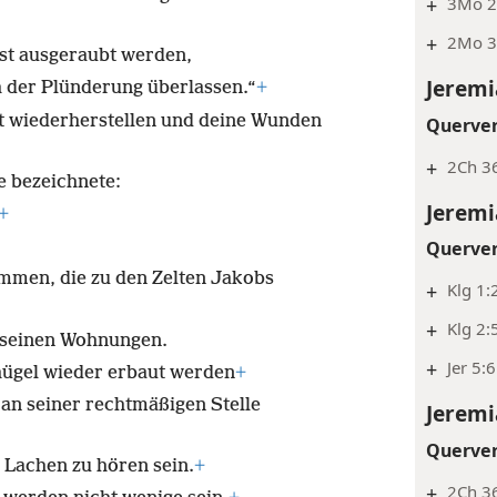
+
3Mo 26
+
2Mo 34
st ausgeraubt werden,
Jeremi
h der Plünderung überlassen.“
+
t wiederherstellen und deine Wunden
Querve
+
2Ch 36
e bezeichnete:
Jeremi
+
Querve
mmen, die zu den Zelten Jakobs
+
Klg 1:
+
Klg 2:
t seinen Wohnungen.
+
Jer 5:6
hügel wieder erbaut werden
+
an seiner rechtmäßigen Stelle
Jeremi
Querve
Lachen zu hören sein.
+
+
2Ch 3