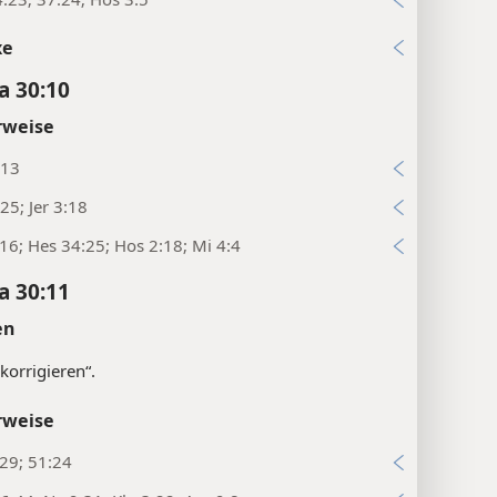
xe
a 30:10
rweise
:13
:25; Jer 3:18
:16; Hes 34:25; Hos 2:18; Mi 4:4
a 30:11
en
korrigieren“.
rweise
:29; 51:24