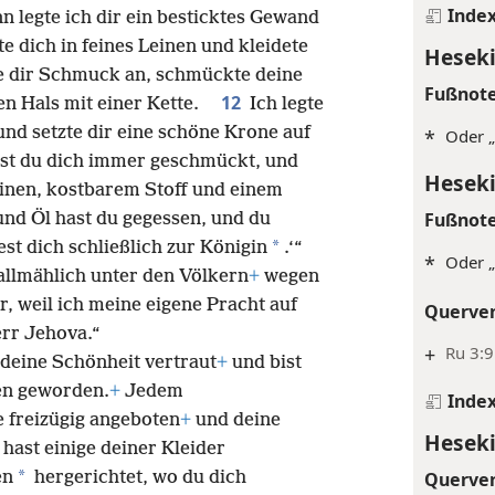
Inde
n legte ich dir ein besticktes Gewand
lte dich in feines Leinen und kleidete
Heseki
te dir Schmuck an, schmückte deine
Fußnot
12
en Hals mit einer Kette.
Ich legte
und setzte dir eine schöne Krone auf
*
Oder „
ast du dich immer geschmückt, und
Heseki
einen, kostbarem Stoff und einem
Fußnot
nd Öl hast du gegessen, und du
*
st dich schließlich zur Königin
.‘“
*
Oder 
 allmählich unter den Völkern
+
wegen
, weil ich meine eigene Pracht auf
Querve
rr Jehova.“
+
Ru 3:9
deine Schönheit vertraut
+
und bist
en geworden.
+
Jedem
Inde
 freizügig angeboten
+
und deine
Heseki
 hast einige deiner Kleider
*
Querve
en
hergerichtet, wo du dich