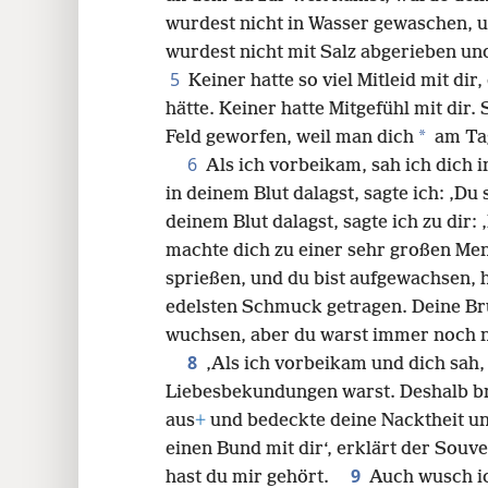
wurdest nicht in Wasser gewaschen, 
24
wurdest nicht mit Salz abgerieben un
5
Keiner hatte so viel Mitleid mit di
32
hätte. Keiner hatte Mitgefühl mit dir.
*
Feld geworfen, weil man dich
am Tag
40
6
Als ich vorbeikam, sah ich dich 
in deinem Blut dalagst, sagte ich: ‚Du 
48
deinem Blut dalagst, sagte ich zu dir
machte dich zu einer sehr großen Men
56
sprießen, und du bist aufgewachsen, h
edelsten Schmuck getragen. Deine Br
wuchsen, aber du warst immer noch n
8
‚Als ich vorbeikam und dich sah,
Liebesbekundungen warst. Deshalb br
aus
+
und bedeckte deine Nacktheit un
einen Bund mit dir‘, erklärt der Souv
9
hast du mir gehört.
Auch wusch ic