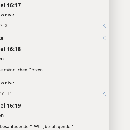
el 16:17
rweise
:7, 8
xe
el 16:18
en
die männlichen Götzen.
rweise
10, 11
el 16:19
en
besänftigender“. Wtl. „beruhigender“.