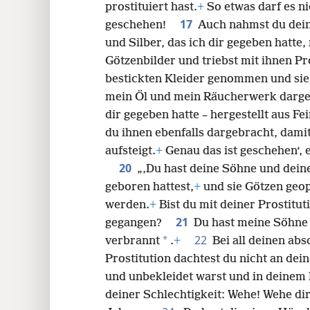
prostituiert hast.
+
So etwas darf es ni
17
geschehen!
Auch nahmst du dei
und Silber, das ich dir gegeben hatte
Götzenbilder und triebst mit ihnen Pr
bestickten Kleider genommen und sie
mein Öl und mein Räucherwerk darge
dir gegeben hatte – hergestellt aus Fe
du ihnen ebenfalls dargebracht, dam
aufsteigt.
+
Genau das ist geschehen‘, 
20
„‚Du hast deine Söhne und dei
geboren hattest,
+
und sie Götzen geop
werden.
+
Bist du mit deiner Prostitut
21
gegangen?
Du hast meine Söhne 
22
*
verbrannt
.
+
Bei all deinen ab
Prostitution dachtest du nicht an dei
und unbekleidet warst und in deinem
deiner Schlechtigkeit: Wehe! Wehe dir!