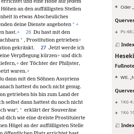
l errichtet und eine Höhe auf jedem
*
Oder „
 Höhen an den auffälligsten Stellen
önheit in etwas Abscheuliches
Querve
*
enden deine Dienste angeboten
+
+
Ps 48:
26
n hast.
+
Du hast mit den
*
Nachbarn
, Prostitution getrieben
+
Inde
27
tution gekränkt.
Jetzt werde ich
Heseki
eine Verpflegung kürzen
+
und dich
iefern,
+
der Töchter der Philịster,
Fußnot
setzt waren.
+
*
Wtl. „
 du dann mit den Söhnen Assyriens
danach hattest du noch nicht genug.
Querve
on getrieben bis hin zum Land der
+
1Kö 4
h selbst dann hattest du noch nicht
*
ch war‘,
erklärt der Souveräne
+
1Kö 10
nd dich wie eine dreiste Prostituierte
Inde
nen Hügel an der auffälligsten Stelle
 öffentlichen Platz errichtet hast,