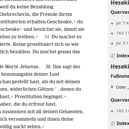
Heseki
 weil du keine Bezahlung
Querve
 Ehebrecherin, die Fremde ihrem
ostituierten erhalten Geschenke,
+
du
+
Jer 7:
Geschenke
+
und bestichst sie, damit sie
+
1Kö 11
34
tion zu treiben.
+
Du machst es
+
Jer 3:
rte. Keine prostituiert sich so wie
e dich bezahlen. Du machst genau das
Inde
Heseki
36
ie Worte Jehovas.
Das sagt der
h hemmungslos deiner Lust
Fußnot
hau gestellt hast, als du mit deinen
*
Oder „
*
hen, widerlichen Götzen
, denen du
hast,
+
Prostitution begingst,
+
Querve
aber, die du erfreut hast,
+
1Kö 14
n zusammen mit all deinen Gehassten.
 dich versammeln und ihnen deine
Inde
völlig nackt sehen.
+