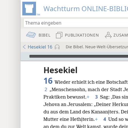
Wachtturm ONLINE-BIBL
BIBEL
PUBLIKATIONEN
ZUSA
Hesekiel 16
Die Bibel. Neue-Welt-Übersetzu
Audio Player
Hesekiel
16
Wieder erhielt ich eine Botschaf
2
„Menschensohn, mach der Stadt Je
3
Praktiken bewusst.
+
Sag: ‚Das s
Jehova an Jerusalem: „Deiner Herkun
8
du aus dem Land des Kanaanịters. De
4
Mutter eine Hethịterin.
+
Und so w
16
an dem du zur Welt kamst, wurde dei