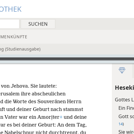
IOTHEK
MMENKÜNFTE
ng (Studienausgabe)
t von Jehova. Sie lautete:
Heseki
rusalem ihre abscheulichen
Gottes L
ind die Worte des Souveränen Herrn
Ein Fi
ft und deiner Geburt nach stammst
Gott s
in Vater war ein Amorịter
+
und deine
14
)
ar es bei deiner Geburt: An dem Tag,
Sie wi
ne Nabelschnur nicht durchtrennt, du