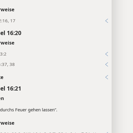
rweise
:16, 17
el 16:20
rweise
3:2
:37, 38
xe
el 16:21
en
durchs Feuer gehen lassen“.
rweise