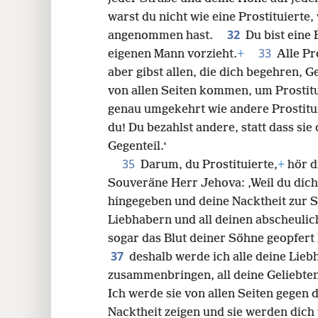
warst du nicht wie eine Prostituierte,
32
angenommen hast.
Du bist eine
33
eigenen Mann vorzieht.
+
Alle Pr
aber gibst allen, die dich begehren, 
von allen Seiten kommen, um Prostitu
genau umgekehrt wie andere Prostituie
du! Du bezahlst andere, statt dass si
Gegenteil.‘
35
Darum, du Prostituierte,
+
hör d
Souveräne Herr Jehova: ‚Weil du dic
hingegeben und deine Nacktheit zur Sc
Liebhabern und all deinen abscheulic
sogar das Blut deiner Söhne geopfert 
37
deshalb werde ich alle deine Liebh
zusammenbringen, all deine Geliebte
Ich werde sie von allen Seiten gegen
Nacktheit zeigen und sie werden dich 