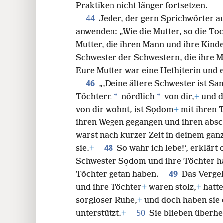
Praktiken nicht länger fortsetzen.
44
Jeder, der gern Sprichwörter au
anwenden: „Wie die Mutter, so die Toc
Mutter, die ihren Mann und ihre Kinde
Schwester der Schwestern, die ihre M
Eure Mutter war eine Hethịterin und e
46
„‚Deine ältere Schwester ist Sa
*
*
Töchtern
nördlich
von dir,
+
und d
von dir wohnt, ist Sọdom
+
mit ihren 
ihren Wegen gegangen und ihren absc
warst nach kurzer Zeit in deinem gan
48
sie.
+
So wahr ich lebe!‘, erklär
Schwester Sọdom und ihre Töchter ha
49
Töchter getan haben.
Das Verge
und ihre Töchter
+
waren stolz,
+
hatte
sorgloser Ruhe,
+
und doch haben sie 
50
unterstützt.
+
Sie blieben überhe