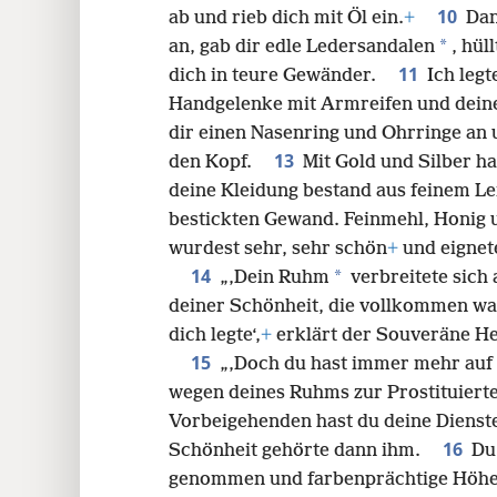
10
ab und rieb dich mit Öl ein.
+
Dan
*
an, gab dir edle Ledersandalen
, hül
11
dich in teure Gewänder.
Ich leg
Handgelenke mit Armreifen und dein
dir einen Nasenring und Ohrringe an 
13
den Kopf.
Mit Gold und Silber h
deine Kleidung bestand aus feinem L
bestickten Gewand. Feinmehl, Honig u
wurdest sehr, sehr schön
+
und eignete
14
*
„‚Dein Ruhm
verbreitete sich
deiner Schönheit, die vollkommen war
dich legte‘,
+
erklärt der Souveräne He
15
„‚Doch du hast immer mehr auf 
wegen deines Ruhms zur Prostituiert
Vorbeigehenden hast du deine Dienste
16
Schönheit gehörte dann ihm.
Du
genommen und farbenprächtige Höh