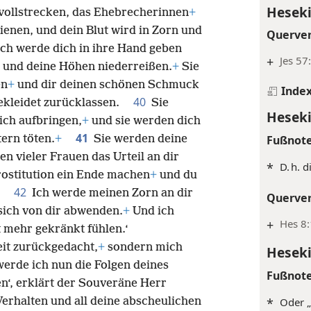
Heseki
 vollstrecken, das Ehebrecherinnen
+
ienen, und dein Blut wird in Zorn und
Querve
Ich werde dich in ihre Hand geben
+
Jes 57
n und deine Höhen niederreißen.
+
Sie
en
+
und dir deinen schönen Schmuck
Inde
40
ekleidet zurücklassen.
Sie
Heseki
ch aufbringen,
+
und sie werden dich
41
ern töten.
+
Sie werden deine
Fußnot
n vieler Frauen das Urteil an dir
*
D. h. 
rostitution ein Ende machen
+
und du
42
n.
Ich werde meinen Zorn an dir
Querve
ich von dir abwenden.
+
Und ich
+
Hes 8:
 mehr gekränkt fühlen.‘
eit zurückgedacht,
+
sondern mich
Heseki
 werde ich nun die Folgen deines
Fußnot
en‘, erklärt der Souveräne Herr
Verhalten und all deine abscheulichen
*
Oder „