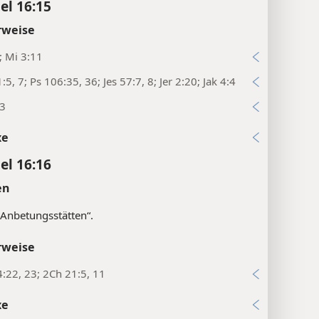
el 16:15
rweise
4; Mi 3:11
:5, 7; Ps 106:35, 36; Jes 57:7, 8; Jer 2:20; Jak 4:4
13
xe
el 16:16
en
Anbetungsstätten“.
rweise
:22, 23; 2Ch 21:5, 11
xe