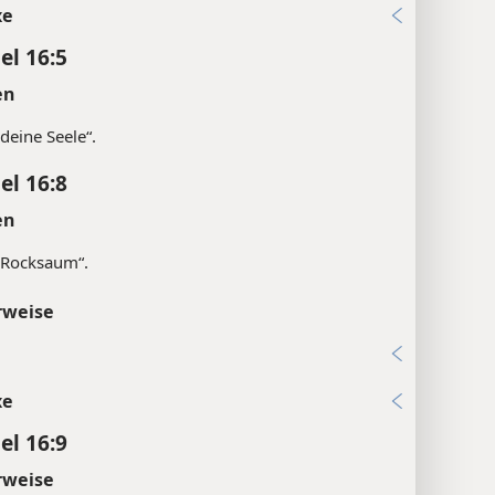
xe
el 16:5
en
deine Seele“.
el 16:8
en
„Rocksaum“.
rweise
xe
el 16:9
rweise