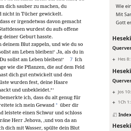
Wie ei
um dich sauber zu machen, du
Mit Sa
d nicht in Tücher gewickelt.
r, dass er irgendetwas davon gemacht
Gott e
 Stattdessen wurdest du aufs offene
 deiner Geburt hasste.
Heseki
in deinem Blut zappeln, und wie du so
Querve
sollst am Leben bleiben!‘ Ja, als du in
+
Hes 8:
7
: ‚Du sollst am Leben bleiben!‘
Ich
ge wie die Pflanzen, die auf dem Feld
Heseki
ast dich gut entwickelt und den
Querve
üste wurden fest, deine Haare
ackt und unbekleidet.“‘
+
Jos 10
 bemerkte ich, dass du alt genug für
+
1Ch 1:
*
eitete ich mein Gewand
über dir
d leistete einen Schwur und schloss
Inde
eräne Herr Jehova, ‚und von da an
Heseki
h dich mit Wasser, spülte dein Blut