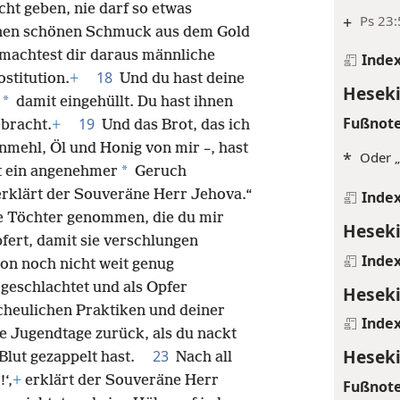
cht geben, nie darf so etwas
+
Ps 23:
nen schönen Schmuck aus dem Gold
, machtest dir daraus männliche
Inde
18
ostitution.
+
Und du hast deine
Heseki
*
damit eingehüllt. Du hast ihnen
Fußnot
19
bracht.
+
Und das Brot, das ich
inmehl, Öl und Honig von mir –, hast
*
Oder „
*
it ein angenehmer
Geruch
erklärt der Souveräne Herr Jehova.“
Inde
ne Töchter genommen, die du mir
Heseki
fert, damit sie verschlungen
Inde
ion noch nicht weit genug
geschlachtet und als Opfer
Heseki
scheulichen Praktiken und deiner
Inde
ne Jugendtage zurück, als du nackt
Heseki
23
 Blut gezappelt hast.
Nach all
‘,
+
erklärt der Souveräne Herr
Fußnot