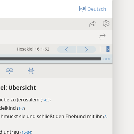
Deutsch
Hesekiel 16:1-62
00:00
el: Übersicht
iebe zu Jerusalem
(
1-63
)
ndelkind
(
1-7
)
chmückt sie und schließt den Ehebund mit ihr
(
8-
rd untreu
(
15-34
)