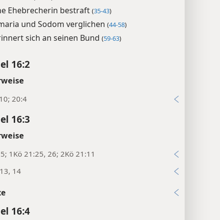
ne Ehebrecherin bestraft
(
35-43
)
maria und Sodom verglichen
(
44-58
)
rinnert sich an seinen Bund
(
59-63
)
el 16:2
rweise
10; 20:4
el 16:3
rweise
:5; 1Kö 21:25, 26; 2Kö 21:11
13, 14
xe
el 16:4