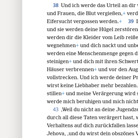
38
Und ich werde das Urteil an dir
und Frauen, die Blut vergießen,
+
verd
39
Eifersucht vergossen werden.
+
und sie werden deine Hügel zerstöre
werden dir die Kleider vom Leib reiß
wegnehmen
+
und dich nackt und unb
werden eine Menschenmenge gegen di
steinigen
+
und dich mit ihren Schwert
Häuser verbrennen
+
und vor den Auge
vollstrecken. Und ich werde deiner P
wirst keine Liebhaber mehr bezahle
stillen
+
und meine Verärgerung wird s
werde mich beruhigen und mich nicht
43
‚Weil du nicht an deine Jugendz
durch all diese Taten verärgert hast,
Verhaltens auf dich zurückfallen lass
Jehova, ‚und du wirst dein obszönes 