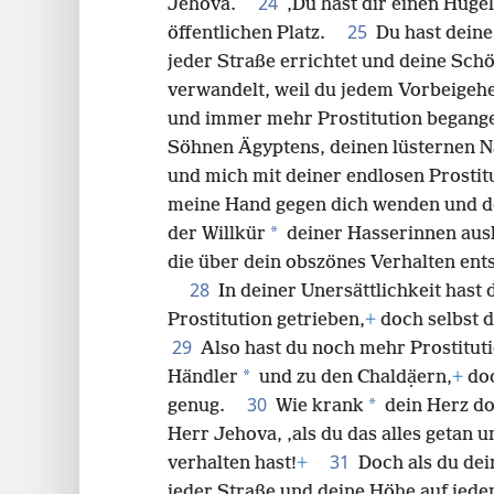
24
Jehova.
‚Du hast dir einen Hüge
25
öffentlichen Platz.
Du hast deine
jeder Straße errichtet und deine Sch
verwandelt, weil du jedem Vorbeigeh
und immer mehr Prostitution begange
Söhnen Ägyptens, deinen lüsternen 
und mich mit deiner endlosen Prosti
meine Hand gegen dich wenden und d
*
der Willkür
deiner Hasserinnen ausl
die über dein obszönes Verhalten ent
28
In deiner Unersättlichkeit hast
Prostitution getrieben,
+
doch selbst 
29
Also hast du noch mehr Prostituti
*
Händler
und zu den Chaldạ̈ern,
+
doc
30
*
genug.
Wie krank
dein Herz do
Herr Jehova, ‚als du das alles getan u
31
verhalten hast!
+
Doch als du dei
jeder Straße und deine Höhe auf jedem