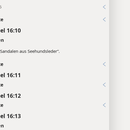
5
xe
el 16:10
en
Sandalen aus Seehundsleder“.
xe
el 16:11
xe
el 16:12
xe
el 16:13
en