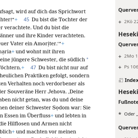
Querve
fsagt, wird auf dich das Sprichwort
45
hter!“
+
Du bist die Tochter der
+
2Kö 22
r verachtete. Und du bist die
Heseki
änner und ihre Kinder verachteten.
Querve
uer Vater ein Amorịter.‘“
+
mạria
+
und wohnt mit ihren
+
2Mo 1
*
eine jüngere Schwester, die südlich
+
Ps 106
47
Töchtern.
+
Du bist nicht nur auf
heulichen Praktiken gefolgt, sondern
Inde
zen Verhalten noch verdorbener als
Heseki
t der Souveräne Herr Jehova. ‚Deine
ben nicht getan, was du und deine
Fußnot
hen deiner Schwester Sọdom war: Sie
*
Oder „
n Essen im Überfluss
+
und lebten in
die Hilflosen und Armen nicht
Querve
blich
+
und machten vor meinen