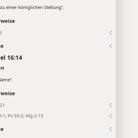
zu einer königlichen Stellung“.
rweise
2
xe
el 16:14
en
Name“.
rweise
:21
:1; Ps 50:2; Klg 2:15
xe