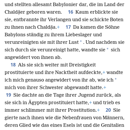
Turbanen auf den Köpfen. Sie sahen aus wie Krieger
und stellten allesamt Babylonier dar, die im Land der
16
Chaldạ̈er geboren waren.
Kaum erblickte sie
sie, entbrannte ihr Verlangen und sie schickte Boten
17
zu ihnen nach Chaldạ̈a.
+
Da kamen die Söhne
Babylons ständig zu ihrem Liebeslager und
*
verunreinigten sie mit ihrer Lust
. Und nachdem sie
*
sich durch sie verunreinigt hatte, wandte sie
sich
angewidert von ihnen ab.
18
Als sie sich weiter mit Dreistigkeit
prostituierte und ihre Nacktheit aufdeckte,
+
wandte
*
ich mich genauso angewidert von ihr ab, wie ich
mich von ihrer Schwester abgewandt hatte.
+
19
Sie dachte an die Tage ihrer Jugend zurück, als
sie sich in Ägypten prostituiert hatte,
+
und trieb es
20
immer schlimmer mit ihrer Prostitution.
+
Sie
gierte nach ihnen wie die Nebenfrauen von Männern,