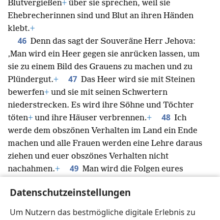
angemessene Urteil für Ehebruch
+
und
Blutvergießen
+
über sie sprechen, weil sie
Ehebrecherinnen sind und Blut an ihren Händen
klebt.
+
46
Denn das sagt der Souveräne Herr Jehova:
‚Man wird ein Heer gegen sie anrücken lassen, um
sie zu einem Bild des Grauens zu machen und zu
47
Plündergut.
+
Das Heer wird sie mit Steinen
bewerfen
+
und sie mit seinen Schwertern
niederstrecken. Es wird ihre Söhne und Töchter
48
töten
+
und ihre Häuser verbrennen.
+
Ich
werde dem obszönen Verhalten im Land ein Ende
machen und alle Frauen werden eine Lehre daraus
ziehen und euer obszönes Verhalten nicht
49
nachahmen.
+
Man wird die Folgen eures
Datenschutzeinstellungen
obszönen Verhaltens und der Sünden, die ihr mit
euren widerlichen Götzen getrieben habt, über euch
Um Nutzern das bestmögliche digitale Erlebnis zu