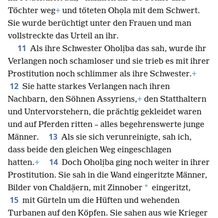
starkes Verlangen gehabt hatte.
Sie deckten
ihre Nacktheit auf,
+
nahmen ihr die Söhne und
Töchter weg
+
und töteten Ohọla mit dem Schwert.
Sie wurde berüchtigt unter den Frauen und man
vollstreckte das Urteil an ihr.
11
Als ihre Schwester Oholịba das sah, wurde ihr
Verlangen noch schamloser und sie trieb es mit ihrer
Prostitution noch schlimmer als ihre Schwester.
+
12
Sie hatte starkes Verlangen nach ihren
Nachbarn, den Söhnen Assyriens,
+
den Statthaltern
und Untervorstehern, die prächtig gekleidet waren
und auf Pferden ritten – alles begehrenswerte junge
13
Männer.
Als sie sich verunreinigte, sah ich,
dass beide den gleichen Weg eingeschlagen
14
hatten.
+
Doch Oholịba ging noch weiter in ihrer
Prostitution. Sie sah in die Wand eingeritzte Männer,
*
Bilder von Chaldạ̈ern, mit Zinnober
eingeritzt,
15
mit Gürteln um die Hüften und wehenden