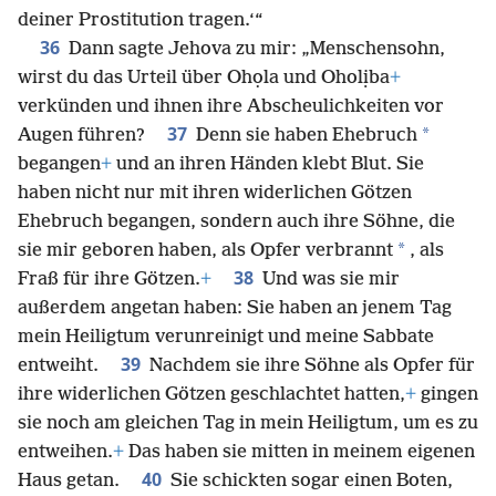
wirst du die Folgen deines obszönen Verhaltens und
deiner Prostitution tragen.‘“
36
Dann sagte Jehova zu mir: „Menschensohn,
wirst du das Urteil über Ohọla und Oholịba
+
verkünden und ihnen ihre Abscheulichkeiten vor
37
*
Augen führen?
Denn sie haben Ehebruch
begangen
+
und an ihren Händen klebt Blut. Sie
haben nicht nur mit ihren widerlichen Götzen
Ehebruch begangen, sondern auch ihre Söhne, die
*
sie mir geboren haben, als Opfer verbrannt
, als
38
Fraß für ihre Götzen.
+
Und was sie mir
außerdem angetan haben: Sie haben an jenem Tag
mein Heiligtum verunreinigt und meine Sabbate
39
entweiht.
Nachdem sie ihre Söhne als Opfer für
ihre widerlichen Götzen geschlachtet hatten,
+
gingen
sie noch am gleichen Tag in mein Heiligtum, um es zu
entweihen.
+
Das haben sie mitten in meinem eigenen