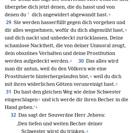
nicht mehr an Ägypten erinnern.‘
28
Denn das sagt der Souveräne Herr Jehova: ‚Ich
übergebe dich jetzt denen, die du hasst und von
*
denen du
dich angewidert abgewandt hast.
+
29
Sie werden hasserfüllt gegen dich vorgehen und
dir alles wegnehmen, wofür du dich abgemüht hast,
+
und dich nackt und unbedeckt zurücklassen. Deine
schamlose Nacktheit, die von deiner Unmoral zeugt,
dein obszönes Verhalten und deine Prostitution
30
werden aufgedeckt werden.
+
Das alles wird
man dir antun, weil du den Völkern wie eine
Prostituierte hinterhergelaufen bist,
+
weil du dich
mit ihren widerlichen Götzen verunreinigt hast.
+
31
Du hast den gleichen Weg wie deine Schwester
eingeschlagen
+
und ich werde dir ihren Becher in die
Hand geben.‘
+
32
Das sagt der Souveräne Herr Jehova:
‚Den tiefen und weiten Becher deiner