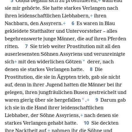
und Oholịba ist Jerusalem.
5
Ohọla begann sich zu prostituieren,
+
während
sie mir gehörte. Sie hatte starkes Verlangen nach
ihren leidenschaftlichen Liebhabern,
+
ihren
6
Nachbarn, den Assyrern.
+
Es waren in Blau
gekleidete Statthalter und Untervorsteher – alles
begehrenswerte junge Männer, die auf ihren Pferden
7
ritten.
Sie trieb weiter Prostitution mit all den
auserlesensten Söhnen Assyriens und verunreinigte
*
sich
+
mit den widerlichen Götzen
derer, nach
8
denen sie starkes Verlangen hatte.
Die
Prostitution, die sie in Ägypten trieb, gab sie nicht
auf, denn in ihrer Jugend hatten die Männer bei ihr
gelegen, ihren jungfräulichen Busen gestreichelt und
9
*
waren gierig über sie hergefallen
.
+
Darum gab
ich sie in die Hand ihrer leidenschaftlichen
Liebhaber, der Söhne Assyriens,
+
nach denen sie
10