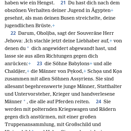
deren Glied wie das eines Esels ist und die Genitalien
21
haben wie ein Hengst.
Du hast dich nach dem
obszönen Verhalten deiner Jugend in Ägypten
+
gesehnt, als man deinen Busen streichelte, deine
jugendlichen Brüste.
+
22
Darum, Oholịba, sagt der Souveräne Herr
Jehova: ‚Ich stachle jetzt deine Liebhaber auf,
+
von
*
denen du
dich angewidert abgewandt hast, und
lasse sie aus allen Richtungen gegen dich
23
anrücken:
+
die Söhne Babylons
+
und alle
Chaldạ̈er,
+
die Männer von Pẹkod,
+
Schọa und Kọa
zusammen mit allen Söhnen Assyriens. Sie sind
allesamt begehrenswerte junge Männer, Statthalter
und Untervorsteher, Krieger und handverlesene
24
*
Männer
, die alle auf Pferden reiten.
Sie
werden mit polternden Kriegswagen und Rädern
gegen dich anstürmen, mit einer großen