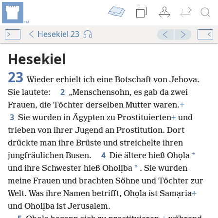
Hesekiel 23
Audio Player
00:00
Hesekiel
23
Wieder erhielt ich eine Botschaft von Jehova.
2
Sie lautete:
„Menschensohn, es gab da zwei
Frauen, die Töchter derselben Mutter waren.
+
3
Sie wurden in Ägypten zu Prostituierten
+
und
trieben von ihrer Jugend an Prostitution. Dort
drückte man ihre Brüste und streichelte ihren
4
*
jungfräulichen Busen.
Die ältere hieß Ohọla
*
und ihre Schwester hieß Oholịba
. Sie wurden
meine Frauen und brachten Söhne und Töchter zur
Welt. Was ihre Namen betrifft, Ohọla ist Samạria
+