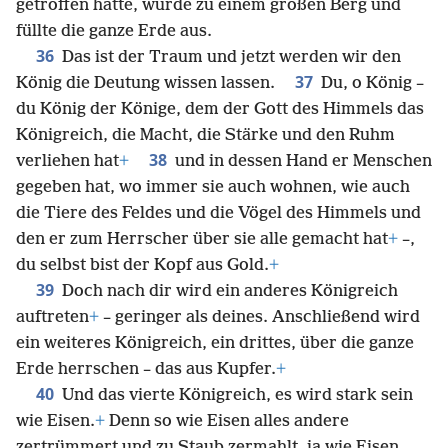
getroffen hatte, wurde zu einem großen Berg und
füllte die ganze Erde aus.
36
Das ist der Traum und jetzt werden wir den
37
König die Deutung wissen lassen.
Du, o König –
du König der Könige, dem der Gott des Himmels das
Königreich, die Macht, die Stärke und den Ruhm
38
verliehen hat
+
und in dessen Hand er Menschen
gegeben hat, wo immer sie auch wohnen, wie auch
die Tiere des Feldes und die Vögel des Himmels und
den er zum Herrscher über sie alle gemacht hat
+
–,
du selbst bist der Kopf aus Gold.
+
39
Doch nach dir wird ein anderes Königreich
auftreten
+
– geringer als deines. Anschließend wird
ein weiteres Königreich, ein drittes, über die ganze
Erde herrschen – das aus Kupfer.
+
40
Und das vierte Königreich, es wird stark sein
wie Eisen.
+
Denn so wie Eisen alles andere
zertrümmert und zu Staub zermahlt, ja wie Eisen,