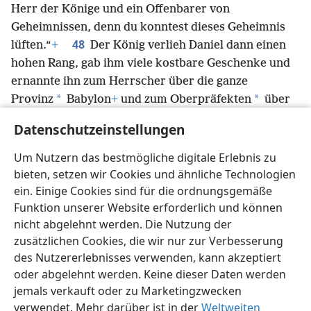
Herr der Könige und ein Offenbarer von
Geheimnissen, denn du konntest dieses Geheimnis
48
lüften.“
+
Der König verlieh Daniel dann einen
hohen Rang, gab ihm viele kostbare Geschenke und
ernannte ihn zum Herrscher über die ganze
*
*
Provinz
Babylon
+
und zum Oberpräfekten
über
49
alle weisen Männer Babylons.
Auf Daniels
Datenschutzeinstellungen
Wunsch hin betraute der König Schạdrach,
Mẹschach und Ạbednẹgo
+
mit der Verwaltung der
Um Nutzern das bestmögliche digitale Erlebnis zu
*
Provinz
Babylon. Daniel selbst aber diente am
bieten, setzen wir Cookies und ähnliche Technologien
ein. Einige Cookies sind für die ordnungsgemäße
Königshof.
Funktion unserer Website erforderlich und können
nicht abgelehnt werden. Die Nutzung der
zusätzlichen Cookies, die wir nur zur Verbesserung
des Nutzererlebnisses verwenden, kann akzeptiert
Deutsch
Teilen
Einstellungen
oder abgelehnt werden. Keine dieser Daten werden
Copyright
© 2026 Watch Tower Bible and Tract Society of Pennsylvania
jemals verkauft oder zu Marketingzwecken
Nutzungsbedingungen
Datenschutzerklärung
verwendet. Mehr darüber ist in der
Weltweiten
Datenschutzeinstellungen
Anmelden
JW.ORG