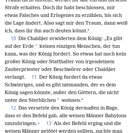
Traum nicht mitteilt, werdet ihr alle ein und dieselbe
Strafe erhalten. Doch ihr habt beschlossen, mir
etwas Falsches und Erlogenes zu erzählen, bis sich
die Lage ändert. Also sagt mir den Traum, dann weiß
ich, dass ihr ihn auch deuten könnt.“
10
Die Chaldạ̈er erwiderten dem König: „Es gibt
*
auf der Erde
keinen einzigen Menschen, der tun
kann, was der König fordert. So etwas hat noch kein
großer König oder Statthalter von irgendeinem
Zauberpriester oder Beschwörer oder Chaldạ̈er
11
verlangt.
Der König fordert da etwas
Schwieriges, und es gibt niemanden, der es dem
König sagen könnte, außer den Göttern, die nicht
*
unter den Sterblichen
wohnen.“
12
Das versetzte den König dermaßen in Rage,
dass er den Befehl gab, alle weisen Männer Babylons
13
umzubringen.
+
Als der Befehl erging und die
weisen Männer getötet werden sollten, suchte man