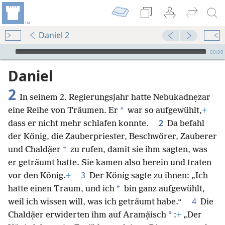
Daniel 2
Audio Player
00:00
Daniel
2
In seinem 2. Regierungsjahr hatte Nebukadnẹzar
*
eine Reihe von Träumen. Er
war so aufgewühlt,
+
2
dass er nicht mehr schlafen konnte.
Da befahl
der König, die Zauberpriester, Beschwörer, Zauberer
*
und Chaldạ̈er
zu rufen, damit sie ihm sagten, was
er geträumt hatte. Sie kamen also herein und traten
3
vor den König.
+
Der König sagte zu ihnen: „Ich
*
hatte einen Traum, und ich
bin ganz aufgewühlt,
4
weil ich wissen will, was ich geträumt habe.“
Die
*
Chaldạ̈er erwiderten ihm auf Aramạ̈isch
:
+
„Der