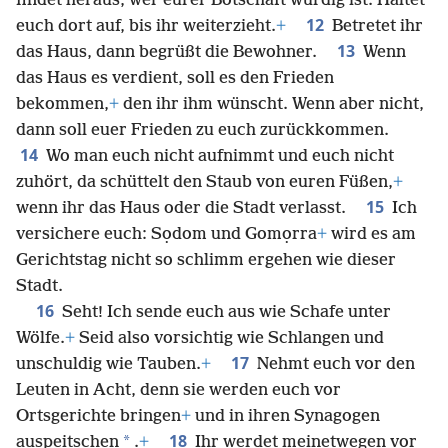
findet heraus, wer eurer Botschaft würdig ist. Haltet
12
euch dort auf, bis ihr weiterzieht.
+
Betretet ihr
13
das Haus, dann begrüßt die Bewohner.
Wenn
das Haus es verdient, soll es den Frieden
bekommen,
+
den ihr ihm wünscht. Wenn aber nicht,
dann soll euer Frieden zu euch zurückkommen.
14
Wo man euch nicht aufnimmt und euch nicht
zuhört, da schüttelt den Staub von euren Füßen,
+
15
wenn ihr das Haus oder die Stadt verlasst.
Ich
versichere euch: Sọdom und Gomọrra
+
wird es am
Gerichtstag nicht so schlimm ergehen wie dieser
Stadt.
16
Seht! Ich sende euch aus wie Schafe unter
Wölfe.
+
Seid also vorsichtig wie Schlangen und
17
unschuldig wie Tauben.
+
Nehmt euch vor den
Leuten in Acht, denn sie werden euch vor
Ortsgerichte bringen
+
und in ihren Synagogen
18
*
auspeitschen
.
+
Ihr werdet meinetwegen vor