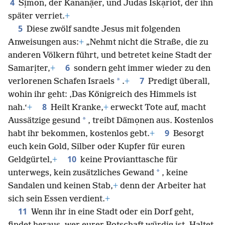
4
Sịmon, der Kananạ̈er, und Judas Iskạriot, der ihn
später verriet.
+
5
Diese zwölf sandte Jesus mit folgenden
Anweisungen aus:
+
„Nehmt nicht die Straße, die zu
anderen Völkern führt, und betretet keine Stadt der
6
Samarịter,
+
sondern geht immer wieder zu den
7
*
verlorenen Schafen Israels
.
+
Predigt überall,
wohin ihr geht: ‚Das Königreich des Himmels ist
8
nah.‘
+
Heilt Kranke,
+
erweckt Tote auf, macht
*
Aussätzige gesund
, treibt Dämọnen aus. Kostenlos
9
habt ihr bekommen, kostenlos gebt.
+
Besorgt
euch kein Gold, Silber oder Kupfer für euren
10
Geldgürtel,
+
keine Provianttasche für
*
unterwegs, kein zusätzliches Gewand
, keine
Sandalen und keinen Stab,
+
denn der Arbeiter hat
sich sein Essen verdient.
+
11
Wenn ihr in eine Stadt oder ein Dorf geht,