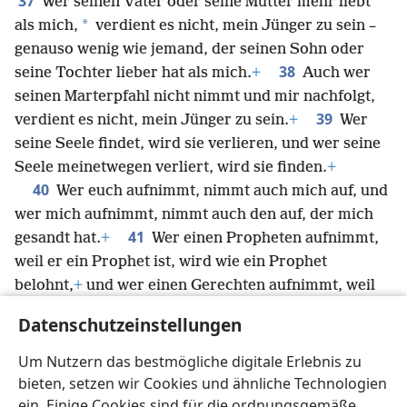
37
Wer seinen Vater oder seine Mutter mehr liebt
*
als mich,
verdient es nicht, mein Jünger zu sein –
genauso wenig wie jemand, der seinen Sohn oder
38
seine Tochter lieber hat als mich.
+
Auch wer
seinen Marterpfahl nicht nimmt und mir nachfolgt,
39
verdient es nicht, mein Jünger zu sein.
+
Wer
seine Seele findet, wird sie verlieren, und wer seine
Seele meinetwegen verliert, wird sie finden.
+
40
Wer euch aufnimmt, nimmt auch mich auf, und
wer mich aufnimmt, nimmt auch den auf, der mich
41
gesandt hat.
+
Wer einen Propheten aufnimmt,
weil er ein Prophet ist, wird wie ein Prophet
belohnt,
+
und wer einen Gerechten aufnimmt, weil
er ein Gerechter ist, wird wie ein Gerechter
Datenschutzeinstellungen
42
belohnt.
Und wer einem von diesen Kleinen
einfach nur einen Becher kaltes Wasser zu trinken
Um Nutzern das bestmögliche digitale Erlebnis zu
gibt, weil er ein Jünger ist, wird seine Belohnung auf
bieten, setzen wir Cookies und ähnliche Technologien
keinen Fall verlieren. Das versichere ich euch.“
+
ein. Einige Cookies sind für die ordnungsgemäße