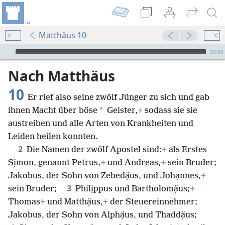
Matthäus 10
Audio Player
00:00
Nach Matthäus
10
Er rief also seine zwölf Jünger zu sich und gab
*
ihnen Macht über böse
Geister,
+
sodass sie sie
austreiben und alle Arten von Krankheiten und
Leiden heilen konnten.
2
Die Namen der zwölf Apostel sind:
+
als Erstes
Sịmon, genannt Petrus,
+
und Andreas,
+
sein Bruder;
Jakobus, der Sohn von Zebedạ̈us, und Johạnnes,
+
3
sein Bruder;
Philịppus und Bartholomạ̈us;
+
Thomas
+
und Matthạ̈us,
+
der Steuereinnehmer;
Jakobus, der Sohn von Alphạ̈us, und Thaddạ̈us;