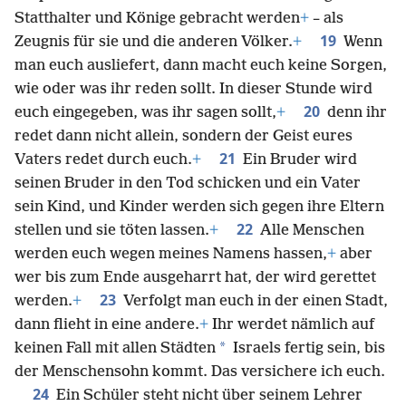
Statthalter und Könige gebracht werden
+
– als
19
Zeugnis für sie und die anderen Völker.
+
Wenn
man euch ausliefert, dann macht euch keine Sorgen,
wie oder was ihr reden sollt. In dieser Stunde wird
20
euch eingegeben, was ihr sagen sollt,
+
denn ihr
redet dann nicht allein, sondern der Geist eures
21
Vaters redet durch euch.
+
Ein Bruder wird
seinen Bruder in den Tod schicken und ein Vater
sein Kind, und Kinder werden sich gegen ihre Eltern
22
stellen und sie töten lassen.
+
Alle Menschen
werden euch wegen meines Namens hassen,
+
aber
wer bis zum Ende ausgeharrt hat, der wird gerettet
23
werden.
+
Verfolgt man euch in der einen Stadt,
dann flieht in eine andere.
+
Ihr werdet nämlich auf
*
keinen Fall mit allen Städten
Israels fertig sein, bis
der Menschensohn kommt. Das versichere ich euch.
24
Ein Schüler steht nicht über seinem Lehrer