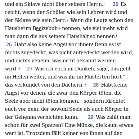
25
und ein Sklave nicht über seinem Herrn.
+
Es
reicht, wenn der Schüler wie sein Lehrer wird und
der Sklave wie sein Herr.
+
Wenn die Leute schon den
Hausherrn B
ee
lzebub
+
nennen, wie viel mehr wird
man dann die aus seinem Haushalt so nennen?
26
Habt also keine Angst vor ihnen! Denn es ist
nichts zugedeckt, was nicht aufgedeckt werden wird,
und nichts geheim, was nicht bekannt werden
27
wird.
+
Was ich euch im Dunkeln sage, das gebt
*
im Hellen weiter, und was ihr im Flüsterton hört
,
28
das verkündet von den Dächern.
+
Habt keine
Angst vor denen, die zwar den Körper töten, die
Seele aber nicht töten können,
+
sondern fürchtet
euch vor dem, der sowohl Seele als auch Körper in
29
der Gehẹnna vernichten kann.
+
Was zahlt man
schon für zwei Spatzen? Eine Münze, die kaum etwas
wert ist. Trotzdem fällt keiner von ihnen auf den