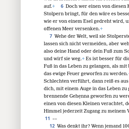
6
auf.
+
Doch wer einen von diesen 
24
Stolpern bringt, für den wäre es bes
wie er von einem Esel gedreht wird, 
32
offenen Meer versenken.
+
7
Wehe der Welt, weil sie Stolperst
lassen sich nicht vermeiden, aber we
also deine Hand oder dein Fuß zum Sc
und wirf sie weg.
+
Es ist besser für d
Fuß in das Leben zu gelangen, als mi
das ewige Feuer geworfen zu werden.
Schlechten verführt, dann reiß es aus 
dich, mit einem Auge in das Leben zu 
brennende Gehẹnna geworfen zu wer
einen von diesen Kleinen verachtet, d
Himmel jederzeit Zugang zu meinem V
11
––
12
Was denkt ihr? Wenn jemand 100