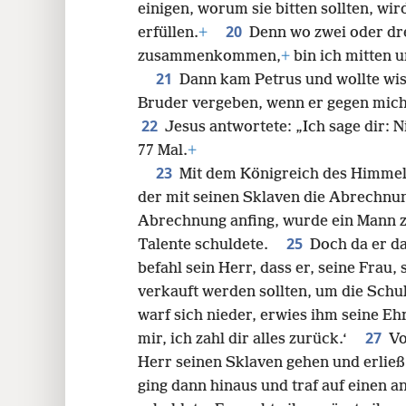
einigen, worum sie bitten sollten, wi
20
erfüllen.
+
Denn wo zwei oder d
zusammenkommen,
+
bin ich mitten u
21
Dann kam Petrus und wollte wis
Bruder vergeben, wenn er gegen mich
22
Jesus antwortete: „Ich sage dir: N
77 Mal.
+
23
Mit dem Königreich des Himmels
der mit seinen Sklaven die Abrechn
Abrechnung anfing, wurde ein Mann z
25
Talente schuldete.
Doch da er da
befahl sein Herr, dass er, seine Frau,
verkauft werden sollten, um die Schu
warf sich nieder, erwies ihm seine Eh
27
mir, ich zahl dir alles zurück.‘
Vo
Herr seinen Sklaven gehen und erließ
ging dann hinaus und traf auf einen 