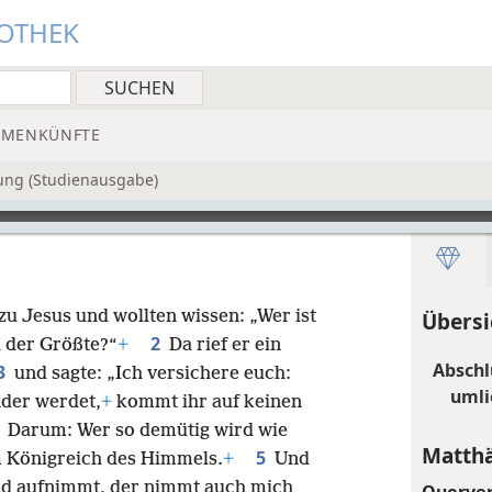
IOTHEK
MMENKÜNFTE
ung (Studienausgabe)
zu Jesus und wollten wissen: „Wer ist
Übersi
2
h der Größte?“
+
Da rief er ein
Abschl
3
und sagte: „Ich versichere euch:
umli
der werdet,
+
kommt ihr auf keinen
4
Darum: Wer so demütig wird wie
Matthä
5
im Königreich des Himmels.
+
Und
nd aufnimmt, der nimmt auch mich
Querve