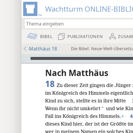
Wachtturm ONLINE-BIBL
BIBEL
PUBLIKATIONEN
ZUSA
Matthäus 18
Die Bibel. Neue-Welt-Übersetz
Audio Player
Nach Matthäus
18
Zu dieser Zeit gingen die Jünger 
im Königreich des Himmels eigentlic
Kind zu sich, stellte es in ihre Mitte
*
Wenn ihr nicht umkehrt
und wie Kin
8
Fall ins Königreich des Himmels.
+
dieses Kind hier, der ist der Größte 
16
wer in meinem Namen ein solches Ki