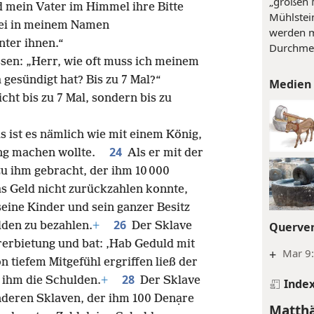
„großen M
rd mein Vater im Himmel ihre Bitte
Mühlstei
rei in meinem Namen
werden m
nter ihnen.“
Durchmes
sen: „Herr, wie oft muss ich meinem
 gesündigt hat? Bis zu 7 Mal?“
Medien
icht bis zu 7 Mal, sondern bis zu
 ist es nämlich wie mit einem König,
24
ung machen wollte.
Als er mit der
u ihm gebracht, der ihm 10 000
s Geld nicht zurückzahlen konnte,
 seine Kinder und sein ganzer Besitz
26
Querve
lden zu bezahlen.
+
Der Sklave
rerbietung und bat: ‚Hab Geduld mit
+
Mar 9:
n tiefem Mitgefühl ergriffen ließ der
28
 ihm die Schulden.
+
Der Sklave
Inde
anderen Sklaven, der ihm 100 Denạre
Matthä