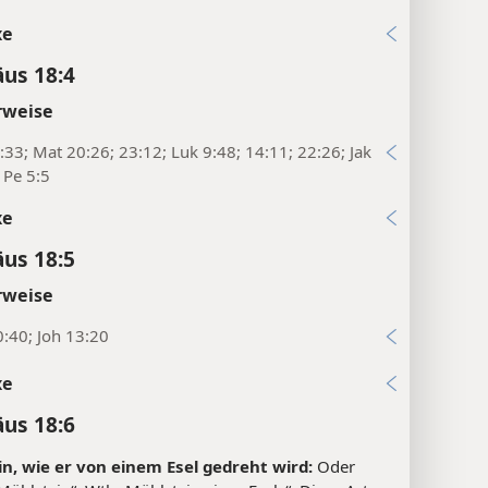
xe
us 18:4
rweise
:33; Mat 20:26; 23:12; Luk 9:48; 14:11; 22:26; Jak
1Pe 5:5
xe
us 18:5
rweise
:40; Joh 13:20
xe
us 18:6
n, wie er von einem Esel gedreht wird:
Oder