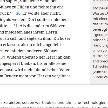
und sagte: ‚Zahl deine Schulden
Sklave zu Füßen und flehte ihn an:
Stolpers
30
Wortes
s
zurück.‘
Er wollte aber nicht,
mit einer
ngnis werfen. Dort sollte er bleiben,
das Stück
31
 hätte.
Als die anderen Sklaven
befestigt
und meldeten alles ihrem Herrn.
irgendein
en zu sich und sagte zu ihm: ‚Du böser
bringen 
Handlung
n erlassen, als du mich angefleht
einen ve
armen mit dem anderen Sklaven
zu stolpe
34
Wütend übergab der Herr ihn den
entsprec
ingesperrt bleiben, bis er alle seine
Schlechte
enauso wird mein himmlischer Vater
„zum Stol
m Bruder nicht von Herzen vergibt.“
+
Sünde ve
Inde
Matthä
 zu bieten, setzen wir Cookies und ähnliche Technologien ei
iety of Pennsylvania
Nutzungsbedingungen
Datenschutzerklärung
Date
hau sie 