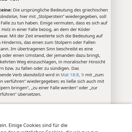
teine:
Die ursprüngliche Bedeutung des griechischen
kándalon,
hier mit „Stolperstein“ wiedergegeben, soll
 Falle zu tun haben. Einige vermuten, dass es sich auf
 Holz in einer Falle bezog, an dem der Köder
 war. Mit der Zeit erweiterte sich die Bedeutung auf
 Hindernis, das einen zum Stolpern oder Fallen
kann. Im übertragenen Sinn beschreibt es eine
 oder einen Umstand, der jemanden dazu bringt,
rkehrten Weg einzuschlagen, in moralischer Hinsicht
rn bzw. zu fallen oder zu sündigen. Das
hende Verb
skandalízō
wird in
Mat 18:8, 9
mit „zum
n verführen“ wiedergegeben; es ließe sich auch mit
pern bringen“, „zu einer Falle werden“ oder „zur
rführen“ übersetzen.
xe
us 18:8
n. Einige Cookies sind für die
nschutzeinstellungen
Anmelden
JW.ORG
ab:
Jesus gebrauchte hier eine
Hyperbel
. Er wollte