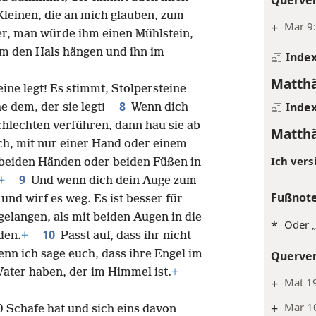
Kleinen, die an mich glauben, zum
+
Mar 9:
ser, man würde ihm einen Mühlstein,
um den Hals hängen und ihn im
Inde
Matthä
eine legt! Es stimmt, Stolpersteine
8
Inde
he dem, der sie legt!
Wenn dich
hlechten verführen, dann hau sie ab
Matthä
ich, mit nur einer Hand oder einem
Ich vers
t beiden Händen oder beiden Füßen in
9
+
Und wenn dich dein Auge zum
Fußnot
und wirf es weg. Es ist besser für
gelangen, als mit beiden Augen in die
*
Oder „
10
den.
+
Passt auf, dass ihr nicht
enn ich sage euch, dass ihre Engel im
Querve
ater haben, der im Himmel ist.
+
+
Mat 19
+
Mar 10
 Schafe hat und sich eins davon