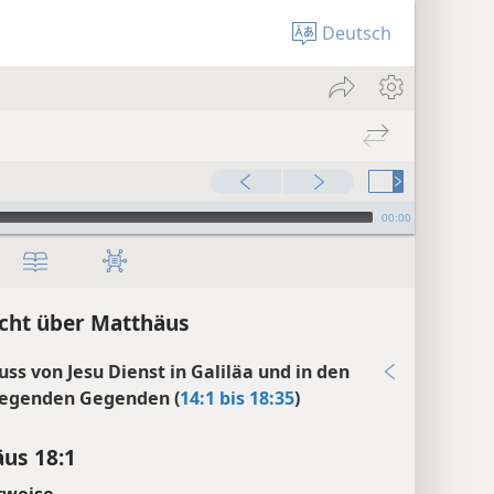
Deutsch
00:00
cht über Matthäus
uss von Jesu Dienst in Galiläa und in den
egenden Gegenden (
14:1 bis 18:35
)
us 18:1
rweise