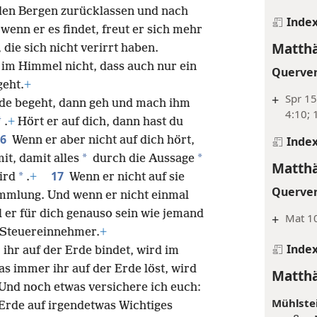
 den Bergen zurücklassen und nach
Inde
 wenn er es findet, freut er sich mehr
Matthä
, die sich nicht verirrt haben.
im Himmel nicht, dass auch nur ein
Querve
geht.
+
+
Spr 15
de begeht, dann geh und mach ihm
4:10; 
*
.
+
Hört er auf dich, dann hast du
16
Inde
Wenn er aber nicht auf dich hört,
*
*
t, damit alles
durch die Aussage
Matthä
17
*
ird
.
+
Wenn er nicht auf sie
Querve
ammlung. Und wenn er nicht einmal
ll er für dich genauso sein wie jemand
+
Mat 10
 Steuereinnehmer.
+
Inde
ihr auf der Erde bindet, wird im
s immer ihr auf der Erde löst, wird
Matthä
Und noch etwas versichere ich euch:
Mühlstei
 Erde auf irgendetwas Wichtiges