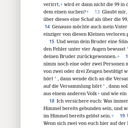
verirrt,
+
wird er dann nicht die 99 in
13
dem einen suchen?
+
Glaubt mir,
über dieses eine Schaf als über die 99
14
Genauso möchte auch mein Vater 
einziger von diesen Kleinen verloren 
15
Und wenn dein Bruder eine Sün
den Fehler unter vier Augen bewusst
deinen Bruder zurückgewonnen.
+
nimm noch eine oder zwei Personen mi
von zwei oder drei Zeugen bestätigt w
*
hört
, dann wende dich an die Vers
*
auf die Versammlung hört
, dann so
aus einem anderen Volk
+
und wie ein
18
Ich versichere euch: Was immer 
Himmel bereits gebunden sein, und wa
19
im Himmel bereits gelöst sein.
+
Wenn sich zwei von euch hier auf der