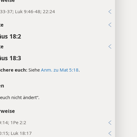
33-37; Luk 9:46-48; 22:24
xe
us 18:2
xe
us 18:3
ichere euch:
Siehe
Anm. zu Mat 5:18
.
en
euch nicht ändert“.
rweise
:14; 1Pe 2:2
:15; Luk 18:17