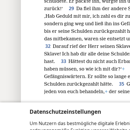
schuldete. Er packte ihn, würgte ihn 
29
zurück!‘
Da fiel ihm der andere 
‚Hab Geduld mit mir, ich zahl es dir 
sondern ging weg und ließ ihn ins Gefä
bis er seine Schulden zurückgezahlt
das mitbekamen, waren sie entsetzt 
32
Darauf rief der Herr seinen Sklav
Sklave! Ich hab dir alle deine Schulde
33
hast.
Hättest du nicht auch Erb
haben müssen, so wie ich mit dir?‘
+
Gefängniswärtern. Er sollte so lange e
35
Schulden zurückgezahlt hätte.
G
jeden von euch behandeln,
+
der seine
Datenschutzeinstellungen
Um Nutzern das bestmögliche digitale Erlebnis
Copyright
© 2026 Watch Tower Bible and Tract Soc