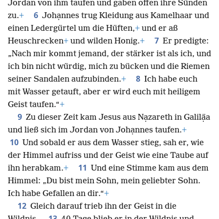
Jordan von ihm taufen und gaben offen ihre Sünden
6
zu.
+
Johạnnes trug Kleidung aus Kamelhaar und
einen Ledergürtel um die Hüften,
+
und er aß
7
Heuschrecken
+
und wilden Honig.
+
Er predigte:
„Nach mir kommt jemand, der stärker ist als ich, und
ich bin nicht würdig, mich zu bücken und die Riemen
8
seiner Sandalen aufzubinden.
+
Ich habe euch
mit Wasser getauft, aber er wird euch mit heiligem
Geist taufen.“
+
9
Zu dieser Zeit kam Jesus aus Nạzareth in Galilạ̈a
und ließ sich im Jordan von Johạnnes taufen.
+
10
Und sobald er aus dem Wasser stieg, sah er, wie
der Himmel aufriss und der Geist wie eine Taube auf
11
ihn herabkam.
+
Und eine Stimme kam aus dem
Himmel: „Du bist mein Sohn, mein geliebter Sohn.
Ich habe Gefallen an dir.“
+
12
Gleich darauf trieb ihn der Geist in die
13