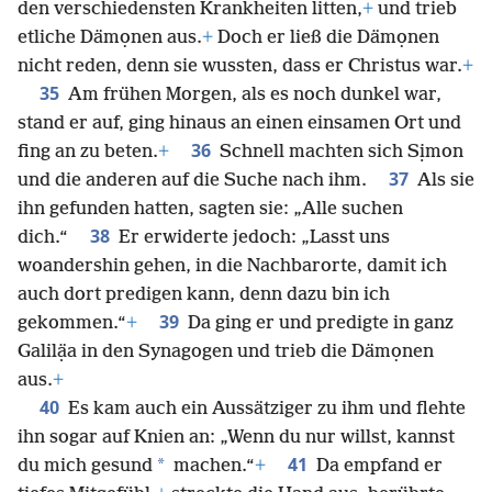
den verschiedensten Krankheiten litten,
+
und trieb
etliche Dämọnen aus.
+
Doch er ließ die Dämọnen
nicht reden, denn sie wussten, dass er Christus war.
+
35
Am frühen Morgen, als es noch dunkel war,
stand er auf, ging hinaus an einen einsamen Ort und
36
fing an zu beten.
+
Schnell machten sich Sịmon
37
und die anderen auf die Suche nach ihm.
Als sie
ihn gefunden hatten, sagten sie: „Alle suchen
38
dich.“
Er erwiderte jedoch: „Lasst uns
woandershin gehen, in die Nachbarorte, damit ich
auch dort predigen kann, denn dazu bin ich
39
gekommen.“
+
Da ging er und predigte in ganz
Galilạ̈a in den Synagogen und trieb die Dämọnen
aus.
+
40
Es kam auch ein Aussätziger zu ihm und flehte
ihn sogar auf Knien an: „Wenn du nur willst, kannst
41
*
du mich gesund
machen.“
+
Da empfand er