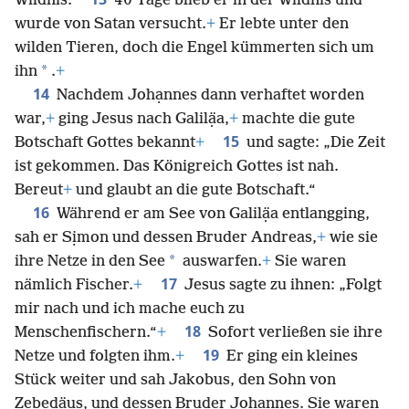
Wildnis.
40 Tage blieb er in der Wildnis und
wurde von Satan versucht.
+
Er lebte unter den
wilden Tieren, doch die Engel kümmerten sich um
*
ihn
.
+
14
Nachdem Johạnnes dann verhaftet worden
war,
+
ging Jesus nach Galilạ̈a,
+
machte die gute
15
Botschaft Gottes bekannt
+
und sagte: „Die Zeit
ist gekommen. Das Königreich Gottes ist nah.
Bereut
+
und glaubt an die gute Botschaft.“
16
Während er am See von Galilạ̈a entlangging,
sah er Sịmon und dessen Bruder Andreas,
+
wie sie
*
ihre Netze in den See
auswarfen.
+
Sie waren
17
nämlich Fischer.
+
Jesus sagte zu ihnen: „Folgt
mir nach und ich mache euch zu
18
Menschenfischern.“
+
Sofort verließen sie ihre
19
Netze und folgten ihm.
+
Er ging ein kleines
Stück weiter und sah Jakobus, den Sohn von
Zebedạ̈us, und dessen Bruder Johạnnes. Sie waren