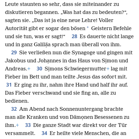
Leute staunten so sehr, dass sie miteinander zu
diskutieren begannen. „Was hat das zu bedeuten?“,
sagten sie. „Das ist ja eine neue Lehre! Voller
*
Autorität gibt er sogar den bösen
Geistern Befehle
28
und sie tun, was er sagt!“
Es dauerte nicht lange
und in ganz Galilạ̈a sprach man überall von ihm.
29
Sie verließen nun die Synagoge und gingen mit
Jakobus und Johạnnes in das Haus von Sịmon und
30
Andreas.
+
Sịmons Schwiegermutter
+
lag mit
Fieber im Bett und man teilte Jesus das sofort mit.
31
Er ging zu ihr, nahm ihre Hand und half ihr auf.
Das Fieber verschwand und sie fing an, alle zu
bedienen.
32
Am Abend nach Sonnenuntergang brachte
man alle Kranken und von Dämọnen Besessenen zu
33
ihm.
+
Die ganze Stadt war direkt vor der Tür
34
versammelt.
Er heilte viele Menschen, die an