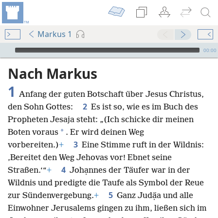
Markus 1
Audio Player
00:00
Nach Markus
1
Anfang der guten Botschaft über Jesus Christus,
2
den Sohn Gottes:
Es ist so, wie es im Buch des
Propheten Jesaja steht: „(Ich schicke dir meinen
*
Boten voraus
. Er wird deinen Weg
3
vorbereiten.)
+
Eine Stimme ruft in der Wildnis:
‚Bereitet den Weg Jehovas vor! Ebnet seine
4
Straßen.‘“
+
Johạnnes der Täufer war in der
Wildnis und predigte die Taufe als Symbol der Reue
5
zur Sündenvergebung.
+
Ganz Judạ̈a und alle
Einwohner Jerusalems gingen zu ihm, ließen sich im