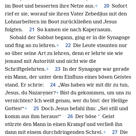
20
im Boot und besserten ihre Netze aus.
+
Sofort
rief er sie, worauf sie ihren Vater Zebedạ̈us mit den
Lohnarbeitern im Boot zurückließen und Jesus
21
folgten.
So kamen sie nach Kapẹrnaum.
Sobald der Sabbat begann, ging er in die Synagoge
22
und fing an zu lehren.
+
Die Leute staunten nur
so über seine Art zu lehren, denn er lehrte sie wie
jemand mit Autorität und nicht wie die
23
Schriftgelehrten.
+
In der Synagoge war gerade
ein Mann, der unter dem Einfluss eines bösen Geistes
24
stand. Er schrie:
„Was haben wir mit dir zu tun,
Jesus, du Nazarẹner?
+
Bist du gekommen, um uns zu
vernichten? Ich weiß genau, wer du bist: der Heilige
25
Gottes!“
+
Doch Jesus befahl ihm: „Sei still und
26
*
komm aus ihm heraus!“
Der böse
Geist
stürzte den Mann in einen Krampf und verließ ihn
27
dann mit einem durchdringenden Schrei.
+
Die