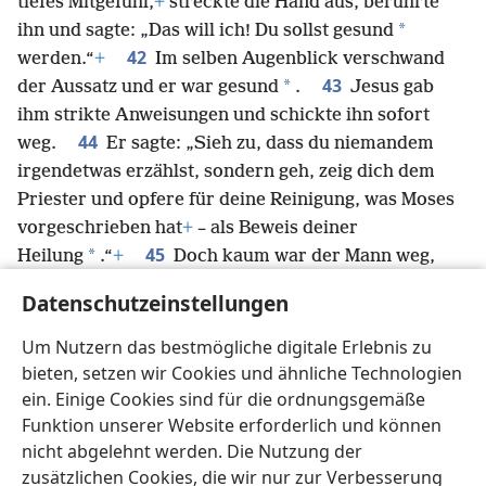
tiefes Mitgefühl,
+
streckte die Hand aus, berührte
*
ihn und sagte: „Das will ich! Du sollst gesund
42
werden.“
+
Im selben Augenblick verschwand
43
*
der Aussatz und er war gesund
.
Jesus gab
ihm strikte Anweisungen und schickte ihn sofort
44
weg.
Er sagte: „Sieh zu, dass du niemandem
irgendetwas erzählst, sondern geh, zeig dich dem
Priester und opfere für deine Reinigung, was Moses
vorgeschrieben hat
+
– als Beweis deiner
45
*
Heilung
.“
+
Doch kaum war der Mann weg,
erzählte er ständig und überall, was geschehen war,
Datenschutzeinstellungen
sodass Jesus nicht mehr einfach so in eine Stadt
gehen konnte. Er blieb deshalb außerhalb an
Um Nutzern das bestmögliche digitale Erlebnis zu
einsamen Orten. Trotzdem strömten von überallher
bieten, setzen wir Cookies und ähnliche Technologien
Leute zu ihm.
+
ein. Einige Cookies sind für die ordnungsgemäße
Funktion unserer Website erforderlich und können
nicht abgelehnt werden. Die Nutzung der
zusätzlichen Cookies, die wir nur zur Verbesserung