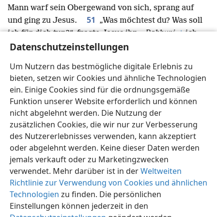
Mann warf sein Obergewand von sich, sprang auf
51
und ging zu Jesus.
„Was möchtest du? Was soll
ich für dich tun?“, fragte Jesus ihn.
„Rabbụni,
+
ich
Datenschutzeinstellungen
möchte wieder sehen können“, bat der Blinde.
52
Da sagte Jesus: „Geh nur, dein Glaube hat dich
Um Nutzern das bestmögliche digitale Erlebnis zu
*
gesund gemacht
.“
+
Im selben Moment erhielt er
bieten, setzen wir Cookies und ähnliche Technologien
seine Sehkraft zurück
+
und er folgte Jesus auf der
ein. Einige Cookies sind für die ordnungsgemäße
Straße.
Funktion unserer Website erforderlich und können
nicht abgelehnt werden. Die Nutzung der
zusätzlichen Cookies, die wir nur zur Verbesserung
des Nutzererlebnisses verwenden, kann akzeptiert
oder abgelehnt werden. Keine dieser Daten werden
Deutsch
Teilen
Einstellungen
jemals verkauft oder zu Marketingzwecken
Copyright
© 2026 Watch Tower Bible and Tract Society of Pennsylvania
Nutzungsbedingungen
Datenschutzerklärung
verwendet. Mehr darüber ist in der
Weltweiten
Datenschutzeinstellungen
Anmelden
JW.ORG
Richtlinie zur Verwendung von Cookies und ähnlichen
Technologien
zu finden. Die persönlichen
Einstellungen können jederzeit in den