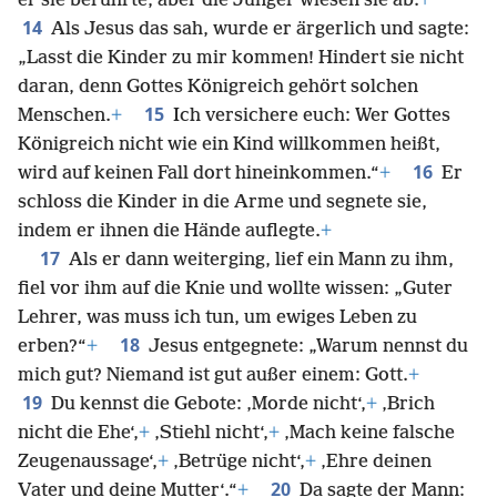
er sie berührte, aber die Jünger wiesen sie ab.
+
14
Als Jesus das sah, wurde er ärgerlich und sagte:
„Lasst die Kinder zu mir kommen! Hindert sie nicht
daran, denn Gottes Königreich gehört solchen
15
Menschen.
+
Ich versichere euch: Wer Gottes
Königreich nicht wie ein Kind willkommen heißt,
16
wird auf keinen Fall dort hineinkommen.“
+
Er
schloss die Kinder in die Arme und segnete sie,
indem er ihnen die Hände auflegte.
+
17
Als er dann weiterging, lief ein Mann zu ihm,
fiel vor ihm auf die Knie und wollte wissen: „Guter
Lehrer, was muss ich tun, um ewiges Leben zu
18
erben?“
+
Jesus entgegnete: „Warum nennst du
mich gut? Niemand ist gut außer einem: Gott.
+
19
Du kennst die Gebote: ‚Morde nicht‘,
+
‚Brich
nicht die Ehe‘,
+
‚Stiehl nicht‘,
+
‚Mach keine falsche
Zeugenaussage‘,
+
‚Betrüge nicht‘,
+
‚Ehre deinen
20
Vater und deine Mutter‘.“
+
Da sagte der Mann: