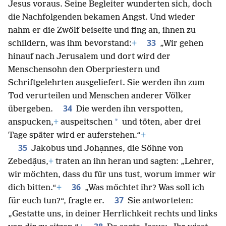
Jesus voraus. Seine Begleiter wunderten sich, doch
die Nachfolgenden bekamen Angst. Und wieder
nahm er die Zwölf beiseite und fing an, ihnen zu
33
schildern, was ihm bevorstand:
+
„Wir gehen
hinauf nach Jerusalem und dort wird der
Menschensohn den Oberpriestern und
Schriftgelehrten ausgeliefert. Sie werden ihn zum
Tod verurteilen und Menschen anderer Völker
34
übergeben.
Die werden ihn verspotten,
*
anspucken,
+
auspeitschen
und töten, aber drei
Tage später wird er auferstehen.“
+
35
Jakobus und Johạnnes, die Söhne von
Zebedạ̈us,
+
traten an ihn heran und sagten: „Lehrer,
wir möchten, dass du für uns tust, worum immer wir
36
dich bitten.“
+
„Was möchtet ihr? Was soll ich
37
für euch tun?“, fragte er.
Sie antworteten:
„Gestatte uns, in deiner Herrlichkeit rechts und links