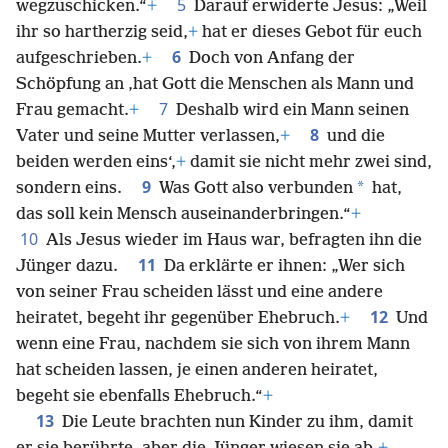
5
wegzuschicken.“
+
Darauf erwiderte Jesus: „Weil
ihr so hartherzig seid,
+
hat er dieses Gebot für euch
6
aufgeschrieben.
+
Doch von Anfang der
Schöpfung an ‚hat Gott die Menschen als Mann und
7
Frau gemacht.
+
Deshalb wird ein Mann seinen
8
Vater und seine Mutter verlassen,
+
und die
beiden werden eins‘,
+
damit sie nicht mehr zwei sind,
9
*
sondern eins.
Was Gott also verbunden
hat,
das soll kein Mensch auseinanderbringen.“
+
10
Als Jesus wieder im Haus war, befragten ihn die
11
Jünger dazu.
Da erklärte er ihnen: „Wer sich
von seiner Frau scheiden lässt und eine andere
12
heiratet, begeht ihr gegenüber Ehebruch.
+
Und
wenn eine Frau, nachdem sie sich von ihrem Mann
hat scheiden lassen, je einen anderen heiratet,
begeht sie ebenfalls Ehebruch.“
+
13
Die Leute brachten nun Kinder zu ihm, damit