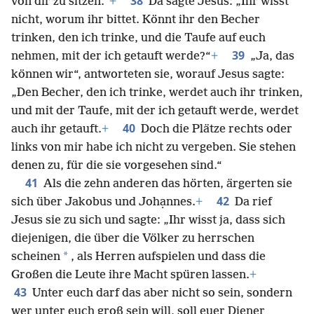
38
von dir zu sitzen.“
+
Da sagte Jesus: „Ihr wisst
nicht, worum ihr bittet. Könnt ihr den Becher
trinken, den ich trinke, und die Taufe auf euch
39
nehmen, mit der ich getauft werde?“
+
„Ja, das
können wir“, antworteten sie, worauf Jesus sagte:
„Den Becher, den ich trinke, werdet auch ihr trinken,
und mit der Taufe, mit der ich getauft werde, werdet
40
auch ihr getauft.
+
Doch die Plätze rechts oder
links von mir habe ich nicht zu vergeben. Sie stehen
denen zu, für die sie vorgesehen sind.“
41
Als die zehn anderen das hörten, ärgerten sie
42
sich über Jakobus und Johạnnes.
+
Da rief
Jesus sie zu sich und sagte: „Ihr wisst ja, dass sich
diejenigen, die über die Völker zu herrschen
*
scheinen
, als Herren aufspielen und dass die
Großen die Leute ihre Macht spüren lassen.
+
43
Unter euch darf das aber nicht so sein, sondern
wer unter euch groß sein will, soll euer Diener