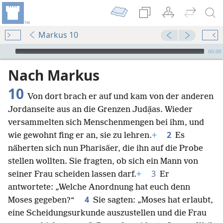
Markus 10
Audio Player
00:00
Nach Markus
10
Von dort brach er auf und kam von der anderen
Jordanseite aus an die Grenzen Judạ̈as. Wieder
versammelten sich Menschenmengen bei ihm, und
2
wie gewohnt fing er an, sie zu lehren.
+
Es
näherten sich nun Pharisäer, die ihn auf die Probe
stellen wollten. Sie fragten, ob sich ein Mann von
3
seiner Frau scheiden lassen darf.
+
Er
antwortete: „Welche Anordnung hat euch denn
4
Moses gegeben?“
Sie sagten: „Moses hat erlaubt,
eine Scheidungsurkunde auszustellen und die Frau