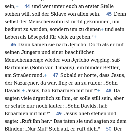
44
sein,
+
und wer unter euch an erster Stelle
45
stehen will, soll der Sklave von allen sein.
Denn
selbst der Menschensohn ist nicht gekommen, um
bedient zu werden, sondern um zu dienen
+
und sein
Leben als Lösegeld für viele zu geben.“
+
46
Dann kamen sie nach Jẹricho. Doch als er mit
seinen Jüngern und einer beachtlichen
Menschenmenge wieder von Jẹricho wegging, saß
Bartimạ̈us (Sohn von Timạ̈us), ein blinder Bettler,
47
am Straßenrand.
+
Sobald er hörte, dass Jesus,
der Nazarẹner, da war, fing er an zu rufen: „Sohn
48
Davids,
+
Jesus, hab Erbarmen mit mir!“
+
Da
sagten viele ärgerlich zu ihm, er solle still sein, aber
er schrie nur noch lauter: „Sohn Davids, hab
49
Erbarmen mit mir!“
Jesus blieb stehen und
sagte: „Ruft ihn her.“ Das taten sie und sagten zu dem
50
Blinden: „Nur Mut! Steh auf, er ruft dich.“
Der