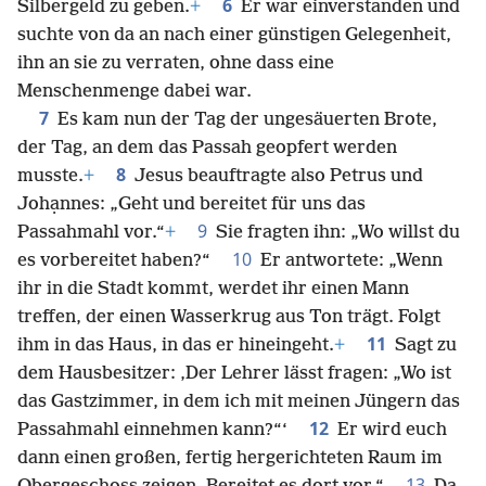
6
Silbergeld zu geben.
+
Er war einverstanden und
suchte von da an nach einer günstigen Gelegenheit,
ihn an sie zu verraten, ohne dass eine
Menschenmenge dabei war.
7
Es kam nun der Tag der ungesäuerten Brote,
der Tag, an dem das Passah geopfert werden
8
musste.
+
Jesus beauftragte also Petrus und
Johạnnes: „Geht und bereitet für uns das
9
Passahmahl vor.“
+
Sie fragten ihn: „Wo willst du
10
es vorbereitet haben?“
Er antwortete: „Wenn
ihr in die Stadt kommt, werdet ihr einen Mann
treffen, der einen Wasserkrug aus Ton trägt. Folgt
11
ihm in das Haus, in das er hineingeht.
+
Sagt zu
dem Hausbesitzer: ‚Der Lehrer lässt fragen: „Wo ist
das Gastzimmer, in dem ich mit meinen Jüngern das
12
Passahmahl einnehmen kann?“‘
Er wird euch
dann einen großen, fertig hergerichteten Raum im
13