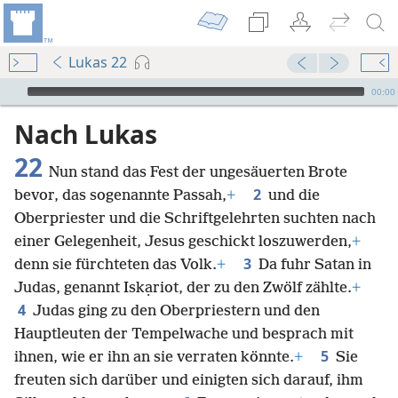
Lukas 22
Audio Player
00:00
Nach Lukas
22
Nun stand das Fest der ungesäuerten Brote
2
bevor, das sogenannte Passah,
+
und die
Oberpriester und die Schriftgelehrten suchten nach
einer Gelegenheit, Jesus geschickt loszuwerden,
+
3
denn sie fürchteten das Volk.
+
Da fuhr Satan in
Judas, genannt Iskạriot, der zu den Zwölf zählte.
+
4
Judas ging zu den Oberpriestern und den
Hauptleuten der Tempelwache und besprach mit
5
ihnen, wie er ihn an sie verraten könnte.
+
Sie
freuten sich darüber und einigten sich darauf, ihm