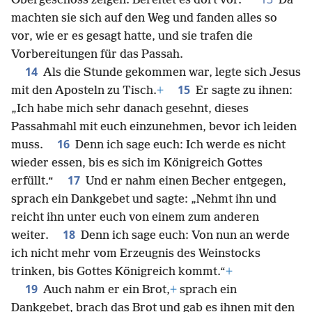
Obergeschoss zeigen. Bereitet es dort vor.“
Da
machten sie sich auf den Weg und fanden alles so
vor, wie er es gesagt hatte, und sie trafen die
Vorbereitungen für das Passah.
14
Als die Stunde gekommen war, legte sich Jesus
15
mit den Aposteln zu Tisch.
+
Er sagte zu ihnen:
„Ich habe mich sehr danach gesehnt, dieses
Passahmahl mit euch einzunehmen, bevor ich leiden
16
muss.
Denn ich sage euch: Ich werde es nicht
wieder essen, bis es sich im Königreich Gottes
17
erfüllt.“
Und er nahm einen Becher entgegen,
sprach ein Dankgebet und sagte: „Nehmt ihn und
reicht ihn unter euch von einem zum anderen
18
weiter.
Denn ich sage euch: Von nun an werde
ich nicht mehr vom Erzeugnis des Weinstocks
trinken, bis Gottes Königreich kommt.“
+
19
Auch nahm er ein Brot,
+
sprach ein
Dankgebet, brach das Brot und gab es ihnen mit den