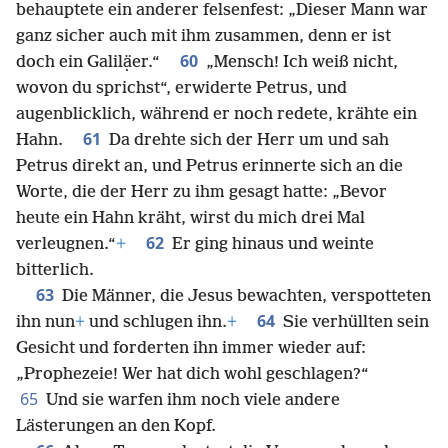
behauptete ein anderer felsenfest: „Dieser Mann war
ganz sicher auch mit ihm zusammen, denn er ist
60
doch ein Galilạ̈er.“
„Mensch! Ich weiß nicht,
wovon du sprichst“, erwiderte Petrus, und
augenblicklich, während er noch redete, krähte ein
61
Hahn.
Da drehte sich der Herr um und sah
Petrus direkt an, und Petrus erinnerte sich an die
Worte, die der Herr zu ihm gesagt hatte: „Bevor
heute ein Hahn kräht, wirst du mich drei Mal
62
verleugnen.“
+
Er ging hinaus und weinte
bitterlich.
63
Die Männer, die Jesus bewachten, verspotteten
64
ihn nun
+
und schlugen ihn.
+
Sie verhüllten sein
Gesicht und forderten ihn immer wieder auf:
„Prophezeie! Wer hat dich wohl geschlagen?“
65
Und sie warfen ihm noch viele andere
Lästerungen an den Kopf.