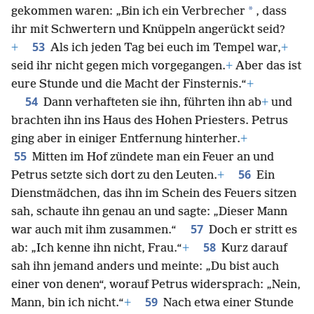
*
gekommen waren: „Bin ich ein Verbrecher
, dass
ihr mit Schwertern und Knüppeln angerückt seid?
53
+
Als ich jeden Tag bei euch im Tempel war,
+
seid ihr nicht gegen mich vorgegangen.
+
Aber das ist
eure Stunde und die Macht der Finsternis.“
+
54
Dann verhafteten sie ihn, führten ihn ab
+
und
brachten ihn ins Haus des Hohen Priesters. Petrus
ging aber in einiger Entfernung hinterher.
+
55
Mitten im Hof zündete man ein Feuer an und
56
Petrus setzte sich dort zu den Leuten.
+
Ein
Dienstmädchen, das ihn im Schein des Feuers sitzen
sah, schaute ihn genau an und sagte: „Dieser Mann
57
war auch mit ihm zusammen.“
Doch er stritt es
58
ab: „Ich kenne ihn nicht, Frau.“
+
Kurz darauf
sah ihn jemand anders und meinte: „Du bist auch
einer von denen“, worauf Petrus widersprach: „Nein,
59
Mann, bin ich nicht.“
+
Nach etwa einer Stunde