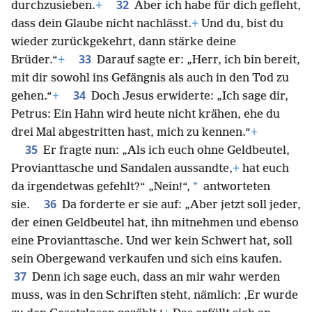
32
durchzusieben.
+
Aber ich habe für dich gefleht,
dass dein Glaube nicht nachlässt.
+
Und du, bist du
wieder zurückgekehrt, dann stärke deine
33
Brüder.“
+
Darauf sagte er: „Herr, ich bin bereit,
mit dir sowohl ins Gefängnis als auch in den Tod zu
34
gehen.“
+
Doch Jesus erwiderte: „Ich sage dir,
Petrus: Ein Hahn wird heute nicht krähen, ehe du
drei Mal abgestritten hast, mich zu kennen.“
+
35
Er fragte nun: „Als ich euch ohne Geldbeutel,
Provianttasche und Sandalen aussandte,
+
hat euch
*
da irgendetwas gefehlt?“ „Nein!“,
antworteten
36
sie.
Da forderte er sie auf: „Aber jetzt soll jeder,
der einen Geldbeutel hat, ihn mitnehmen und ebenso
eine Provianttasche. Und wer kein Schwert hat, soll
sein Obergewand verkaufen und sich eins kaufen.
37
Denn ich sage euch, dass an mir wahr werden
muss, was in den Schriften steht, nämlich: ‚Er wurde