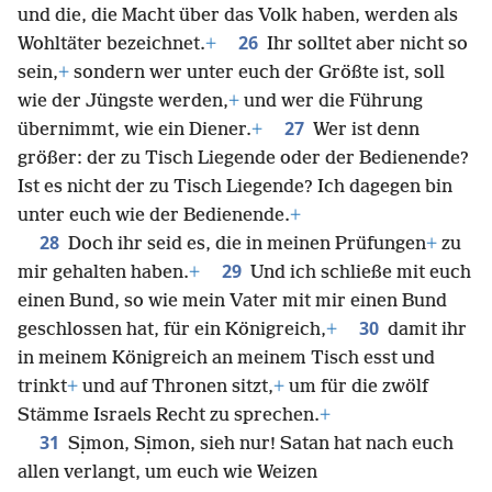
und die, die Macht über das Volk haben, werden als
26
Wohltäter bezeichnet.
+
Ihr solltet aber nicht so
sein,
+
sondern wer unter euch der Größte ist, soll
wie der Jüngste werden,
+
und wer die Führung
27
übernimmt, wie ein Diener.
+
Wer ist denn
größer: der zu Tisch Liegende oder der Bedienende?
Ist es nicht der zu Tisch Liegende? Ich dagegen bin
unter euch wie der Bedienende.
+
28
Doch ihr seid es, die in meinen Prüfungen
+
zu
29
mir gehalten haben.
+
Und ich schließe mit euch
einen Bund, so wie mein Vater mit mir einen Bund
30
geschlossen hat, für ein Königreich,
+
damit ihr
in meinem Königreich an meinem Tisch esst und
trinkt
+
und auf Thronen sitzt,
+
um für die zwölf
Stämme Israels Recht zu sprechen.
+
31
Sịmon, Sịmon, sieh nur! Satan hat nach euch
allen verlangt, um euch wie Weizen