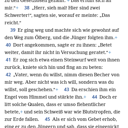
zu den Gesetzlosen gezählt.‘
+
Das erfüllt sich an
38
mir.“
+
„Herr, sieh mal! Hier sind zwei
Schwerter!“, sagten sie, worauf er meinte: „Das
reicht.“
39
Er ging weg und machte sich wie gewohnt auf
den Weg zum Ölberg, und die Jünger folgten ihm.
+
40
Dort angekommen, sagte er zu ihnen: „Betet
weiter, damit ihr nicht in Versuchung geratet.“
+
41
Er zog sich etwa einen Steinwurf weit von ihnen
zurück, kniete sich hin und fing an zu beten:
42
„Vater, wenn du willst, nimm diesen Becher von
mir weg. Aber nicht was ich will, sondern was du
43
willst, soll geschehen.“
+
Da erschien ihm ein
44
Engel vom Himmel und stärkte ihn.
+
Doch er
litt solche Qualen, dass er umso flehentlicher
betete,
+
und sein Schweiß war wie Blutstropfen, die
45
zur Erde fallen.
Als er sich vom Gebet erhob,
ging er zu den Jüngern und sah, dass sie eingenickt