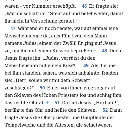
46
waren – vor Kummer erschöpft.
Er fragte sie:
„Warum schlaft ihr? Steht auf und betet weiter, damit
ihr nicht in Versuchung geratet.“
+
47
Während er noch redete, war auf einmal eine
Menschenmenge da, angeführt von dem Mann
namens Judas, einem der Zwölf. Er ging auf Jesus
48
zu, um ihn mit einem Kuss zu begrüßen.
+
Doch
Jesus fragte ihn: „Judas, verrätst du den
49
Menschensohn mit einem Kuss?“
Als die, die
bei ihm standen, sahen, was sich anbahnte, fragten
sie: „Herr, sollen wir mit dem Schwert
50
zuschlagen?“
Einer von ihnen ging sogar auf
den Sklaven des Hohen Priesters los und schlug ihm
51
das rechte Ohr ab.
+
Da rief Jesus: „Hört auf!“,
52
berührte das Ohr und heilte den Sklaven.
Dann
fragte Jesus die Oberpriester, die Hauptleute der
Tempelwache und die Ältesten, die seinetwegen