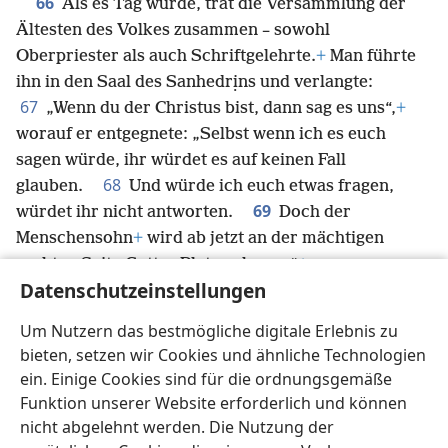
66
Als es Tag wurde, trat die Versammlung der
Ältesten des Volkes zusammen – sowohl
Oberpriester als auch Schriftgelehrte.
+
Man führte
ihn in den Saal des Sanhedrịns und verlangte:
67
„Wenn du der Christus bist, dann sag es uns“,
+
worauf er entgegnete: „Selbst wenn ich es euch
sagen würde, ihr würdet es auf keinen Fall
68
glauben.
Und würde ich euch etwas fragen,
69
würdet ihr nicht antworten.
Doch der
Menschensohn
+
wird ab jetzt an der mächtigen
rechten Seite Gottes Platz nehmen.“
+
Datenschutzeinstellungen
70
Daraufhin fragten sie alle: „Bist du also der Sohn
Gottes?“ Er antwortete: „Ihr selbst sagt, dass ich es
Um Nutzern das bestmögliche digitale Erlebnis zu
71
bin.“
Da erwiderten sie: „Wozu brauchen wir
bieten, setzen wir Cookies und ähnliche Technologien
weitere Zeugenaussagen? Wir haben es selbst aus
ein. Einige Cookies sind für die ordnungsgemäße
seinem Mund gehört.“
+
Funktion unserer Website erforderlich und können
nicht abgelehnt werden. Die Nutzung der