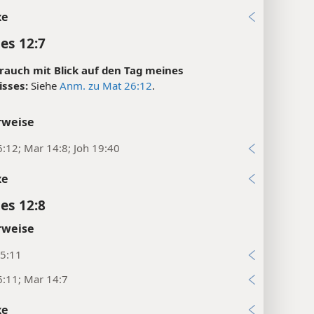
xe
es 12:7
rauch mit Blick auf den Tag meines
sses:
Siehe
Anm. zu Mat 26:12
.
rweise
:12; Mar 14:8; Joh 19:40
xe
es 12:8
rweise
5:11
:11; Mar 14:7
xe