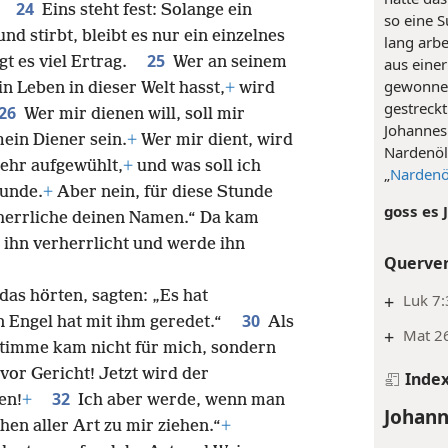
24
Eins steht fest: Solange ein
so eine 
nd stirbt, bleibt es nur ein einzelnes
lang arb
25
gt es viel Ertrag.
Wer an seinem
aus eine
gewonnen
n Leben in dieser Welt hasst,
+
wird
gestreckt
26
Wer mir dienen will, soll mir
Johannes
mein Diener sein.
+
Wer mir dient, wird
Nardenöl
sehr aufgewühlt,
+
und was soll ich
„
Nardenö
tunde.
+
Aber nein, für diese Stunde
goss es 
rherrliche deinen Namen.“ Da kam
ihn verherrlicht und werde ihn
Querve
das hörten, sagten: „Es hat
+
Luk 7:
30
n Engel hat mit ihm geredet.“
Als
+
Mat 26
Stimme kam nicht für mich, sondern
 vor Gericht! Jetzt wird der
Inde
32
en!
+
Ich aber werde, wenn man
Johann
en aller Art zu mir ziehen.“
+