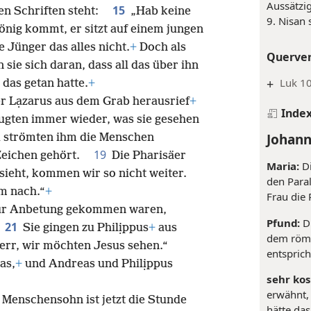
Aussätzi
15
den Schriften steht:
„Hab keine
9. Nisan 
önig kommt, er sitzt auf einem jungen
 Jünger das alles nicht.
+
Doch als
Querve
 sie sich daran, dass all das über ihn
+
Luk 1
das getan hatte.
+
 er Lạzarus aus dem Grab herausrief
+
Inde
ugten immer wieder, was sie gesehen
Johann
 strömten ihm die Menschen
19
 Zeichen gehört.
Die Pharisäer
Maria:
Di
sieht, kommen wir so nicht weiter.
den Paral
hm nach.“
+
Frau die 
zur Anbetung gekommen waren,
Pfund:
Di
21
.
Sie gingen zu Philịppus
+
aus
dem römi
 „Herr, wir möchten Jesus sehen.“
entsprich
as,
+
und Andreas und Philịppus
sehr kos
erwähnt, 
 Menschensohn ist jetzt die Stunde
hätte da