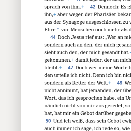
42
sprach von ihm.
+
Dennoch: Es gl
ihn,
+
aber wegen der Pharisäer bekann
aus der Synagoge ausgeschlossen zu 
*
Ehre
von Menschen noch mehr als d
44
Doch Jesus rief aus: „Wer an mi
sondern auch an den, der mich gesand
sieht auch den, der mich gesandt hat.
gekommen,
+
damit jeder, der an mich
47
bleibt.
+
Doch wer meine Worte hö
den urteile ich nicht. Denn ich bin n
48
sondern als Retter der Welt.
+
We
nicht annimmt, hat jemanden, der über
Wort, das ich gesprochen habe, ein Urt
nämlich nicht von mir aus geredet, s
hat, hat mir ein Gebot darüber gegebe
50
Und ich weiß, dass sein Gebot ew
auch immer ich sage, ich rede so, wie 