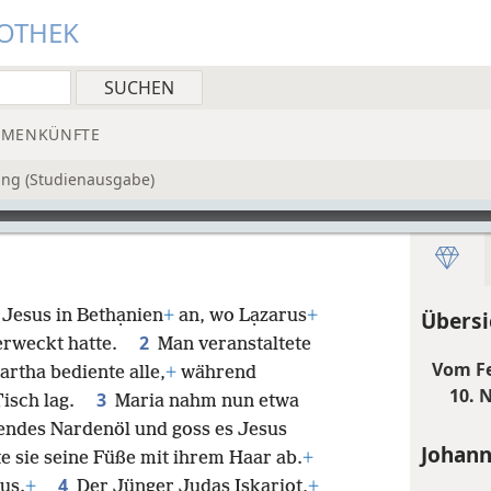
IOTHEK
MMENKÜNFTE
ung (Studienausgabe)
Jesus in Bethạnien
+
an, wo Lạzarus
+
Übersi
2
ferweckt hatte.
Man veranstaltete
Vom Fe
rtha bediente alle,
+
während
10. N
3
Tisch lag.
Maria nahm nun etwa
tendes Nardenöl und goss es Jesus
Johann
e sie seine Füße mit ihrem Haar ab.
+
4
us.
+
Der Jünger Judas Iskạriot,
+