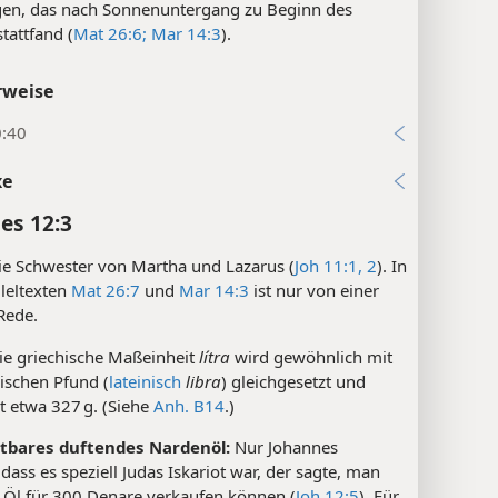
gen, das nach Sonnenuntergang zu Beginn des
stattfand (
Mat 26:6;
Mar 14:3
).
rweise
0:40
xe
es 12:3
e Schwester von Martha und Lazarus (
Joh 11:1, 2
). In
leltexten
Mat 26:7
und
Mar 14:3
ist nur von einer
Rede.
e griechische Maßeinheit
lítra
wird gewöhnlich mit
schen Pfund (
lateinisch
libra
) gleichgesetzt und
t etwa 327 g. (Siehe
Anh. B14
.)
tbares duftendes Nardenöl:
Nur Johannes
dass es speziell Judas Iskariot war, der sagte, man
s Öl für 300 Denare verkaufen können (
Joh 12:5
). Für