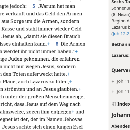
Sechs T
5
fragte jedoch:
„Warum hat man
Sonnenun
ạre verkauft und das Geld den Armen
(8. Nisa
Beginn d
ht aus Sorge um die Armen, sondern
Lazarus 
ie Kasse und stahl immer wieder Geld
(
Joh 12:2
e Jesus ab, „damit sie diesen Brauch
8
Bethani
isses einhalten kann.
+
Die Armen
 werdet ihr nicht immer haben.“
+
Lazarus:
nge Juden gekommen, die erfahren
en nicht nur wegen Jesus, sondern
Querve
n den Toten auferweckt hatte.
+
+
Joh 11
 Pläne, auch Lạzarus zu töten,
+
in strömten und an Jesus glaubten.
+
+
Joh 11
ich unter der großen Menschenmenge,
Inde
richt, dass Jesus auf dem Weg nach
almzweige, zogen ihm entgegen
+
und
Johann
esegnet ist der, der im Namen Jehovas
Abendes
4
Jesus suchte sich einen jungen Esel