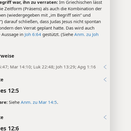
egriff war, ihn zu verraten:
Im Griechischen lässt
e Zeitform (Präsens) als auch die Kombination der
ben (wiedergegeben mit „im Begriff sein“ und
“) darauf schließen, dass Judas Jesus nicht spontan
sondern den Verrat geplant hatte. Das wird auch
e Aussage in
Joh 6:64
gestützt. (Siehe
Anm. zu Joh
rweise
:47; Mar 14:10; Luk 22:48; Joh 13:29; Apg 1:16
xe
es 12:5
are:
Siehe
Anm. zu Mar 14:5
.
xe
es 12:6