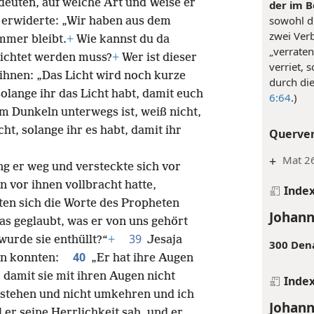
ndeuten, auf welche Art und Weise er
der im B
sowohl di
 erwiderte: „Wir haben aus dem
zwei Ver
immer bleibt.
+
Wie kannst du da
„verraten
ichtet werden muss?
+
Wer ist dieser
verriet, 
 ihnen: „Das Licht wird noch kurze
durch di
olange ihr das Licht habt, damit euch
6:64
.)
im Dunkeln unterwegs ist, weiß nicht,
cht, solange ihr es habt, damit ihr
Querve
+
Mat 26
ng er weg und versteckte sich vor
n vor ihnen vollbracht hatte,
Inde
lten sich die Worte des Propheten
Johann
das geglaubt, was er von uns gehört
39
urde sie enthüllt?“
+
Jesaja
300 Den
40
ben konnten:
„Er hat ihre Augen
 damit sie mit ihren Augen nicht
Inde
rstehen und nicht umkehren und ich
Johann
l er seine Herrlichkeit sah, und er