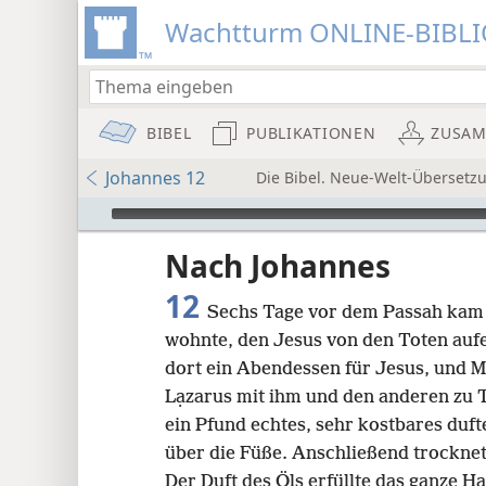
Wachtturm ONLINE-BIBL
BIBEL
PUBLIKATIONEN
ZUSA
Johannes 12
Die Bibel. Neue-Welt-Übersetz
Audio Player
Nach Johannes
12
Sechs Tage vor dem Passah kam 
wohnte, den Jesus von den Toten au
dort ein Abendessen für Jesus, und Ma
Lạzarus mit ihm und den anderen zu 
8
ein Pfund echtes, sehr kostbares duf
über die Füße. Anschließend trocknet
16
Der Duft des Öls erfüllte das ganze Ha