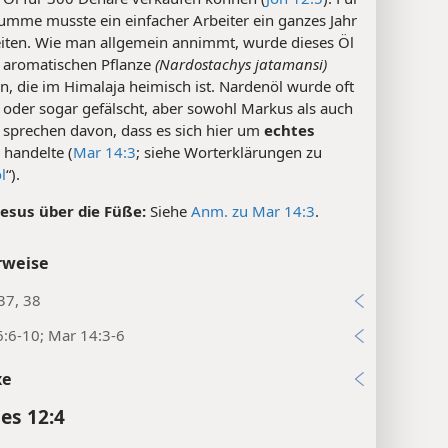
Summe musste ein einfacher Arbeiter ein ganzes Jahr
eiten. Wie man allgemein annimmt, wurde dieses Öl
r aromatischen Pflanze
(Nardostachys jatamansi)
, die im Himalaja heimisch ist. Nardenöl wurde oft
 oder sogar gefälscht, aber sowohl Markus als auch
 sprechen davon, dass es sich hier um
echtes
 handelte (
Mar 14:3
; siehe Worterklärungen zu
l
“).
Jesus über die Füße:
Siehe
Anm. zu Mar 14:3
.
rweise
37, 38
:6-10; Mar 14:3-6
xe
es 12:4