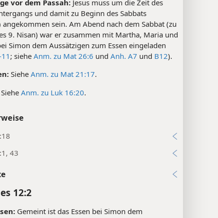
age vor dem Passah:
Jesus muss um die Zeit des
tergangs und damit zu Beginn des Sabbats
n) angekommen sein. Am Abend nach dem Sabbat (zu
es 9. Nisan) war er zusammen mit Martha, Maria und
bei Simon dem Aussätzigen zum Essen eingeladen
-11
; siehe
Anm. zu Mat 26:6
und
Anh. A7
und
B12
).
en:
Siehe
Anm. zu Mat 21:17
.
Siehe
Anm. zu Luk 16:20
.
rweise
:18
:1, 43
xe
es 12:2
sen:
Gemeint ist das Essen bei Simon dem