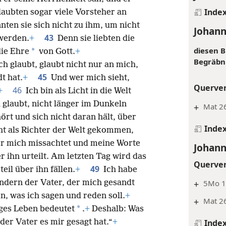
Inde
aubten sogar viele Vorsteher an
ten sie sich nicht zu ihm, um nicht
Johann
43
werden.
+
Denn sie liebten die
diesen B
*
ie Ehre
von Gott.
+
Begräbni
ch glaubt, glaubt nicht nur an mich,
45
t hat.
+
Und wer mich sieht,
Querve
46
+
Ich bin als Licht in die Welt
 glaubt, nicht länger im Dunkeln
+
Mat 26
rt und sich nicht daran hält, über
Inde
icht als Richter der Welt gekommen,
r mich missachtet und meine Worte
Johann
 ihn urteilt. Am letzten Tag wird das
Querve
49
eil über ihn fällen.
+
Ich habe
+
5Mo 1
ondern der Vater, der mich gesandt
n, was ich sagen und reden soll.
+
+
Mat 26
*
iges Leben bedeutet
.
+
Deshalb: Was
Inde
der Vater es mir gesagt hat.“
+