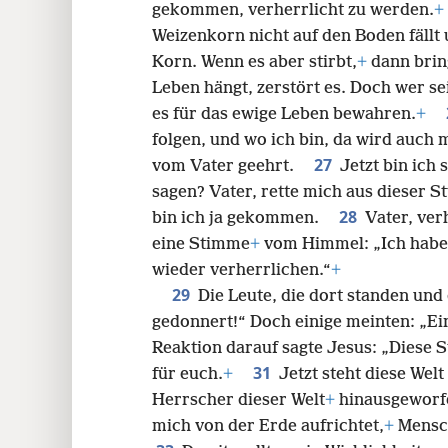
gekommen, verherrlicht zu werden.
+
Weizenkorn nicht auf den Boden fällt u
Korn. Wenn es aber stirbt,
+
dann brin
Leben hängt, zerstört es. Doch wer sei
es für das ewige Leben bewahren.
+
folgen, und wo ich bin, da wird auch 
27
vom Vater geehrt.
Jetzt bin ich 
sagen? Vater, rette mich aus dieser S
28
bin ich ja gekommen.
Vater, ve
eine Stimme
+
vom Himmel: „Ich habe 
wieder verherrlichen.“
+
29
Die Leute, die dort standen und 
gedonnert!“ Doch einige meinten: „Ei
Reaktion darauf sagte Jesus: „Diese 
31
für euch.
+
Jetzt steht diese Welt
Herrscher dieser Welt
+
hinausgeworf
mich von der Erde aufrichtet,
+
Mensch