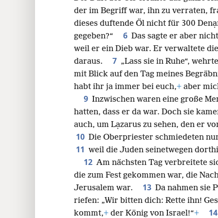
der im Begriff war, ihn zu verraten, 
24
dieses duftende Öl nicht für 300 Den
6
gegeben?“
Das sagte er aber nic
32
weil er ein Dieb war. Er verwaltete d
7
daraus.
„Lass sie in Ruhe“, wehrt
40
mit Blick auf den Tag meines Begräbn
habt ihr ja immer bei euch,
+
aber mich
48
9
Inzwischen waren eine große Me
hatten, dass er da war. Doch sie kam
auch, um Lạzarus zu sehen, den er vo
10
Die Oberpriester schmiedeten nun
11
weil die Juden seinetwegen dorth
12
Am nächsten Tag verbreitete s
die zum Fest gekommen war, die Nach
13
Jerusalem war.
Da nahmen sie P
riefen: „Wir bitten dich: Rette ihn! G
1
kommt,
+
der König von Israel!“
+