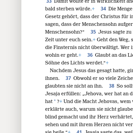
33
Damit wollte er in Wirklichkeit a
34
bald sterben würde.
+
Die Menge
Gesetz gehört, dass der Christus für 
sagen, dass der Menschensohn aufger
35
Menschensohn?“
Jesus sagte zu
Zeit unter euch sein.
+
Geht den Weg, s
die Finsternis nicht überwältigt. Wer 
36
wohin er geht.
+
Glaubt an das Li
Söhne des Lichts werdet.“
+
Nachdem Jesus das gesagt hatte, gi
37
ihnen.
Obwohl er so viele Zeiche
38
glaubten sie nicht an ihn.
So sol
Jesaja erfüllen: „Jehova, wer hat an 
*
hat
?
+
Und die Macht Jehovas, wem w
erklärte auch, warum sie nicht glau
blind gemacht und ihr Herz verhärtet,
sehen und mit ihrem Herzen nicht ve
41
sie heile.“
+
Jesaja sagte das, wei