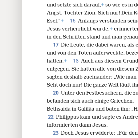
und setzte sich darauf,
+
so wie es in 
Angst, Tochter Zion. Sieh nur! Dein K
16
Esel.“
+
Anfangs verstanden seine
Jesus verherrlicht wurde,
+
erinnerten
in den Schriften stand und man genau 
17
Die Leute, die dabei waren, als
und von den Toten auferweckte, beze
18
hatten.
+
Auch aus diesem Grund
entgegen. Sie hatten alle von diesem
sagten deshalb zueinander: „Wie man 
Seht doch nur! Die ganze Welt läuft i
20
Unter den Festbesuchern, die 
befanden sich auch einige Griechen
Beths
ai
da in Galilạ̈a und baten ihn:
22
Philịppus kam und sagte es Andre
informierten dann Jesus.
23
Doch Jesus erwiderte: „Für den