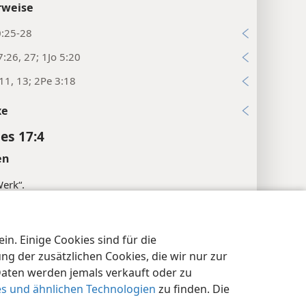
rweise
0:25-28
:26, 27; 1Jo 5:20
11, 13; 2Pe 3:18
xe
es 17:4
en
Werk“.
rweise
n. Einige Cookies sind für die
:31
nschutzeinstellungen
Anmelden
JW.ORG
 der zusätzlichen Cookies, die wir nur zur
34
Daten werden jemals verkauft oder zu
es und ähnlichen Technologien
zu finden. Die
xe