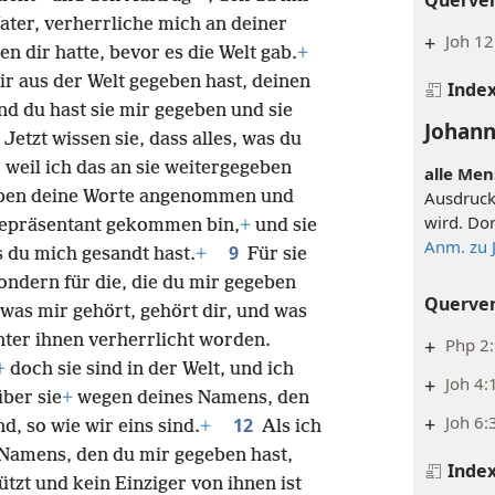
ater, verherrliche mich an deiner
+
Joh 12
en dir hatte, bevor es die Welt gab.
+
r aus der Welt gegeben hast, deinen
Inde
nd du hast sie mir gegeben und sie
Johann
Jetzt wissen sie, dass alles, was du
8
weil ich das an sie weitergegeben
alle Men
ben deine Worte angenommen und
Ausdruck
wird. Dor
n Repräsentant gekommen bin,
+
und sie
Anm. zu 
9
s du mich gesandt hast.
+
Für sie
, sondern für die, die du mir gegeben
Querve
 was mir gehört, gehört dir, und was
nter ihnen verherrlicht worden.
+
Php 2:
+
doch sie sind in der Welt, und ich
+
Joh 4:
ber sie
+
wegen deines Namens, den
+
Joh 6:
12
d, so wie wir eins sind.
+
Als ich
 Namens, den du mir gegeben hast,
Inde
tzt und kein Einziger von ihnen ist