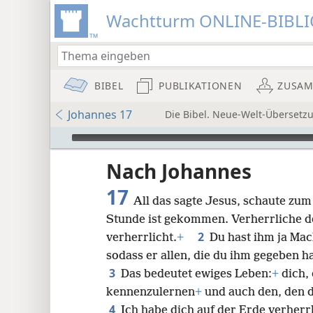
Wachtturm ONLINE-BIBL
BIBEL
PUBLIKATIONEN
ZUSA
Johannes 17
Die Bibel. Neue-Welt-Übersetz
Audio Player
Nach Johannes
17
All das sagte Jesus, schaute zum
Stunde ist gekommen. Verherrliche d
2
verherrlicht.
+
Du hast ihm ja Mac
sodass er allen, die du ihm gegeben ha
8
3
Das bedeutet ewiges Leben:
+
dich, 
kennenzulernen
+
und auch den, den d
16
4
Ich habe dich auf der Erde verherr