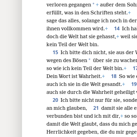
*
verloren gegangen
+
außer dem Sohn
erfüllt, was in den Schriften steht.
+
sage das alles, solange ich noch in de
14
ihnen vollkommen wird.
+
Ich ha
doch die Welt hat sie gehasst,
+
weil si
kein Teil der Welt bin.
15
Ich bitte dich nicht, sie aus d
*
wegen des Bösen
über sie zu wache
1
so wie ich kein Teil der Welt bin.
+
18
Dein Wort ist Wahrheit.
+
So wie 
1
auch ich sie in die Welt gesandt.
+
auch sie durch die Wahrheit geheiligt
20
Ich bitte nicht nur für sie, sond
21
an mich glauben,
damit sie alle 
verbunden bist und ich mit dir,
+
so so
damit die Welt glaubt, dass du mich 
Herrlichkeit gegeben, die du mir gege