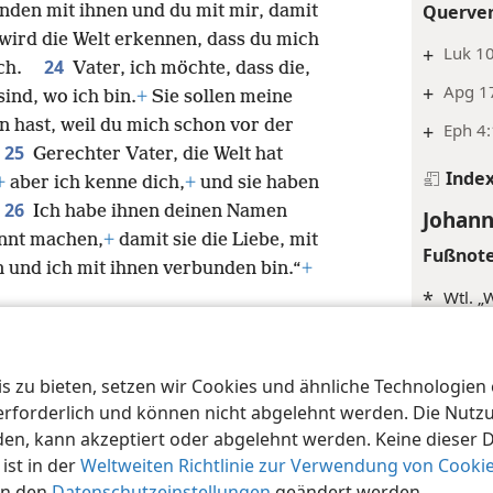
Querve
nden mit ihnen und du mit mir, damit
ird die Welt erkennen, dass du mich
+
Luk 1
24
mich.
Vater, ich möchte, dass die,
+
Apg 17
sind, wo ich bin.
+
Sie sollen meine
n hast, weil du mich schon vor der
+
Eph 4:
25
Gerechter Vater, die Welt hat
Inde
+
aber ich kenne dich,
+
und sie haben
26
Ich habe ihnen deinen Namen
Johann
nnt machen,
+
damit sie die Liebe, mit
Fußnot
en und ich mit ihnen verbunden bin.“
+
*
Wtl. „
Querve
 zu bieten, setzen wir Cookies und ähnliche Technologien ei
iety of Pennsylvania
+
Joh 13
Nutzungsbedingungen
Datenschutzerklärung
Date
orderlich und können nicht abgelehnt werden. Die Nutzung
+
Joh 4:
n, kann akzeptiert oder abgelehnt werden. Keine dieser 
st in der
Weltweiten Richtlinie zur Verwendung von Cooki
Inde
in den
Datenschutzeinstellungen
geändert werden.