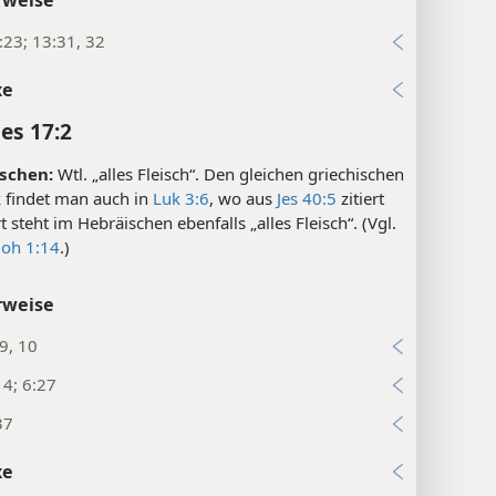
:23; 13:31, 32
xe
es 17:2
schen:
Wtl. „alles Fleisch“. Den gleichen griechischen
 findet man auch in
Luk 3:6
, wo aus
Jes 40:5
zitiert
t steht im Hebräischen ebenfalls „alles Fleisch“. (Vgl.
Joh 1:14
.)
rweise
9, 10
14; 6:27
37
xe