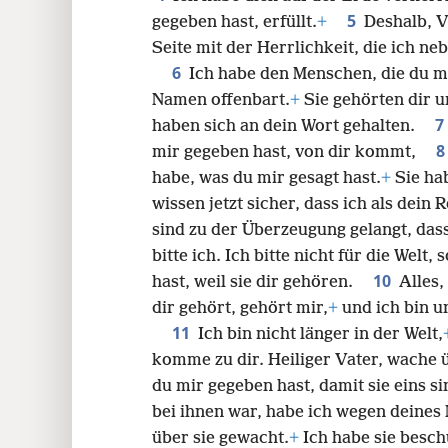
5
gegeben hast, erfüllt.
+
Deshalb, V
24
Seite mit der Herrlichkeit, die ich neb
6
Ich habe den Menschen, die du mi
Namen offenbart.
+
Sie gehörten dir u
7
haben sich an dein Wort gehalten.
mir gegeben hast, von dir kommt,
habe, was du mir gesagt hast.
+
Sie ha
wissen jetzt sicher, dass ich als dei
sind zu der Überzeugung gelangt, das
bitte ich. Ich bitte nicht für die Welt
10
hast, weil sie dir gehören.
Alles,
dir gehört, gehört mir,
+
und ich bin u
11
Ich bin nicht länger in der Welt,
komme zu dir. Heiliger Vater, wache ü
du mir gegeben hast, damit sie eins sin
bei ihnen war, habe ich wegen deines
über sie gewacht.
+
Ich habe sie beschü