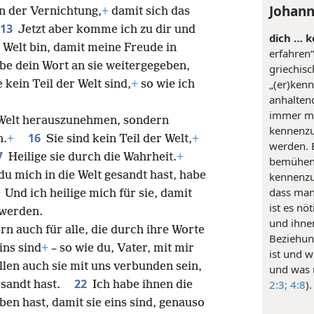
Johann
 der Vernichtung,
+
damit sich das
13
Jetzt aber komme ich zu dir und
dich … 
r Welt bin, damit meine Freude in
erfahren
be dein Wort an sie weitergegeben,
griechis
„(er)kenn
e kein Teil der Welt sind,
+
so wie ich
anhalten
immer me
er Welt herauszunehmen, sondern
kennenzu
16
n.
+
Sie sind kein Teil der Welt,
+
werden. 
7
Heilige sie durch die Wahrheit.
+
bemühen,
du mich in die Welt gesandt hast, habe
kennenzu
9
dass man 
Und ich heilige mich für sie, damit
ist es nö
 werden.
und ihne
ern auch für alle, die durch ihre Worte
Beziehung
eins sind
+
– so wie du, Vater, mit mir
ist und w
llen auch sie mit uns verbunden sein,
und was n
22
2:3;
4:8
).
gesandt hast.
Ich habe ihnen die
ben hast, damit sie eins sind, genauso