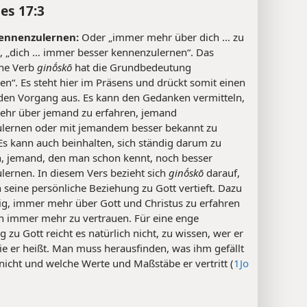
es 17:3
kennenzulernen:
Oder „immer mehr über dich … zu
“, „dich … immer besser kennenzulernen“. Das
che Verb
ginṓskō
hat die Grundbedeutung
en“. Es steht hier im Präsens und drückt somit einen
den Vorgang aus. Es kann den Gedanken vermitteln,
hr über jemand zu erfahren, jemand
lernen oder mit jemandem besser bekannt zu
Es kann auch beinhalten, sich ständig darum zu
 jemand, den man schon kennt, noch besser
lernen. In diesem Vers bezieht sich
ginṓskō
darauf,
seine persönliche Beziehung zu Gott vertieft. Dazu
tig, immer mehr über Gott und Christus zu erfahren
n immer mehr zu vertrauen. Für eine enge
 zu Gott reicht es natürlich nicht, zu wissen, wer er
ie er heißt. Man muss herausfinden, was ihm gefällt
icht und welche Werte und Maßstäbe er vertritt (
1Jo