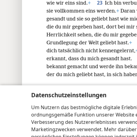
23
wie wir eins sind.
+
Ich bin verbu
sie vollkommen eins werden.
+
Daran w
gesandt und sie so geliebt hast wie 
die du mir gegeben hast, dort bei mir 
Herrlichkeit sehen, die du mir gegebe
Grundlegung der Welt geliebt hast.
+
dich tatsächlich nicht kennengelernt,
erkannt, dass du mich gesandt hast.
bekannt gemacht und werde ihn beka
der du mich geliebt hast, in sich hab
Datenschutzeinstellungen
Um Nutzern das bestmögliche digitale Erlebnis
Copyright
© 2026 Watch Tower Bible and Tract Soc
ordnungsgemäße Funktion unserer Website erf
Verbesserung des Nutzererlebnisses verwende
Marketingzwecken verwendet. Mehr darüber i
persönlichen Einstellungen können jederzeit 