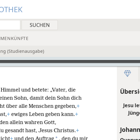
IOTHEK
MMENKÜNFTE
ung (Studienausgabe)
 Himmel und betete: „Vater, die
Übersi
einen Sohn, damit dein Sohn dich
Jesu l
ht über alle Menschen gegeben,
+
Jüng
st,
+
ewiges Leben geben kann.
+
den allein wahren Gott,
Johann
u gesandt hast, Jesus Christus.
+
*
licht
+
und den Auftrag
, den du mir
Querve