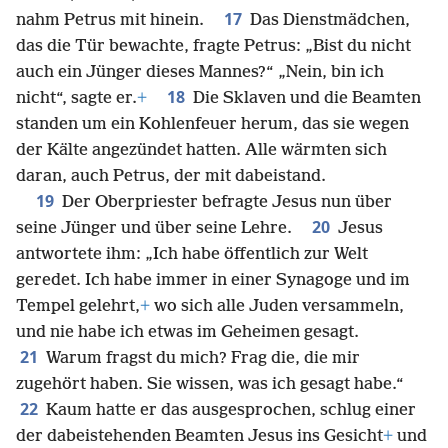
17
nahm Petrus mit hinein.
Das Dienstmädchen,
das die Tür bewachte, fragte Petrus: „Bist du nicht
auch ein Jünger dieses Mannes?“ „Nein, bin ich
18
nicht“, sagte er.
+
Die Sklaven und die Beamten
standen um ein Kohlenfeuer herum, das sie wegen
der Kälte angezündet hatten. Alle wärmten sich
daran, auch Petrus, der mit dabeistand.
19
Der Oberpriester befragte Jesus nun über
20
seine Jünger und über seine Lehre.
Jesus
antwortete ihm: „Ich habe öffentlich zur Welt
geredet. Ich habe immer in einer Synagoge und im
Tempel gelehrt,
+
wo sich alle Juden versammeln,
und nie habe ich etwas im Geheimen gesagt.
21
Warum fragst du mich? Frag die, die mir
zugehört haben. Sie wissen, was ich gesagt habe.“
22
Kaum hatte er das ausgesprochen, schlug einer
der dabeistehenden Beamten Jesus ins Gesicht
+
und