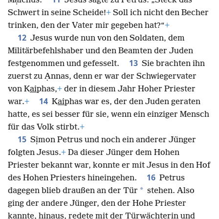
Mạlchus.
Jesus sagte zu Petrus: „Steck das
Schwert in seine Scheide!
+
Soll ich nicht den Becher
trinken, den der Vater mir gegeben hat?“
+
12
Jesus wurde nun von den Soldaten, dem
Militärbefehlshaber und den Beamten der Juden
13
festgenommen und gefesselt.
Sie brachten ihn
zuerst zu Ạnnas, denn er war der Schwiegervater
von K
ai
phas,
+
der in diesem Jahr Hoher Priester
14
war.
+
K
ai
phas war es, der den Juden geraten
hatte, es sei besser für sie, wenn ein einziger Mensch
für das Volk stirbt.
+
15
Sịmon Petrus und noch ein anderer Jünger
folgten Jesus.
+
Da dieser Jünger dem Hohen
Priester bekannt war, konnte er mit Jesus in den Hof
16
des Hohen Priesters hineingehen.
Petrus
*
dagegen blieb draußen an der Tür
stehen. Also
ging der andere Jünger, den der Hohe Priester
kannte, hinaus, redete mit der Türwächterin und