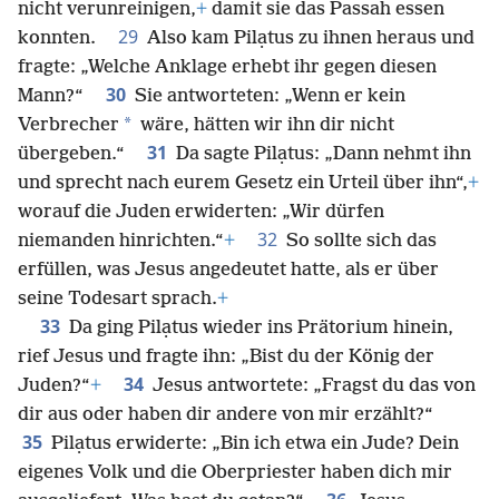
nicht verunreinigen,
+
damit sie das Passah essen
29
konnten.
Also kam Pilạtus zu ihnen heraus und
fragte: „Welche Anklage erhebt ihr gegen diesen
30
Mann?“
Sie antworteten: „Wenn er kein
*
Verbrecher
wäre, hätten wir ihn dir nicht
31
übergeben.“
Da sagte Pilạtus: „Dann nehmt ihn
und sprecht nach eurem Gesetz ein Urteil über ihn“,
+
worauf die Juden erwiderten: „Wir dürfen
32
niemanden hinrichten.“
+
So sollte sich das
erfüllen, was Jesus angedeutet hatte, als er über
seine Todesart sprach.
+
33
Da ging Pilạtus wieder ins Prätorium hinein,
rief Jesus und fragte ihn: „Bist du der König der
34
Juden?“
+
Jesus antwortete: „Fragst du das von
dir aus oder haben dir andere von mir erzählt?“
35
Pilạtus erwiderte: „Bin ich etwa ein Jude? Dein
eigenes Volk und die Oberpriester haben dich mir