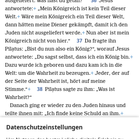
36
ausgeliefert. Was hast du getan?“
Jesus
antwortete:
+
„Mein Königreich ist kein Teil dieser
Welt.
+
Wäre mein Königreich ein Teil dieser Welt,
dann hätten meine Diener gekämpft, damit ich den
Juden nicht ausgeliefert werde.
+
Nun aber ist mein
37
Königreich nicht von hier.“
Da fragte ihn
Pilạtus: „Bist du nun also ein König?“, worauf Jesus
antwortete: „Du sagst selbst, dass ich ein König bin.
+
Dazu wurde ich geboren und dazu kam ich in die
Welt: um die Wahrheit zu bezeugen.
+
Jeder, der auf
der Seite der Wahrheit ist, hört auf meine
38
Stimme.“
+
Pilạtus sagte zu ihm: „Was ist
Wahrheit?“
Danach ging er wieder zu den Juden hinaus und
teilte ihnen mit: „Ich finde keine Schuld an ihm.
+
39
Außerdem habt ihr doch den Brauch, dass ich am
Datenschutzeinstellungen
Passah jemanden freilasse.
+
Wollt ihr also, dass ich
40
den König der Juden freilasse?“
Da schrien sie