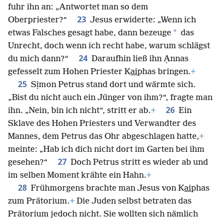
fuhr ihn an: „Antwortet man so dem
23
Oberpriester?“
Jesus erwiderte: „Wenn ich
*
etwas Falsches gesagt habe, dann bezeuge
das
Unrecht, doch wenn ich recht habe, warum schlägst
24
du mich dann?“
Daraufhin ließ ihn Ạnnas
gefesselt zum Hohen Priester K
ai
phas bringen.
+
25
Sịmon Petrus stand dort und wärmte sich.
„Bist du nicht auch ein Jünger von ihm?“, fragte man
26
ihn. „Nein, bin ich nicht“, stritt er ab.
+
Ein
Sklave des Hohen Priesters und Verwandter des
Mannes, dem Petrus das Ohr abgeschlagen hatte,
+
meinte: „Hab ich dich nicht dort im Garten bei ihm
27
gesehen?“
Doch Petrus stritt es wieder ab und
im selben Moment krähte ein Hahn.
+
28
Frühmorgens brachte man Jesus von K
ai
phas
zum Prätorium.
+
Die Juden selbst betraten das
Prätorium jedoch nicht. Sie wollten sich nämlich