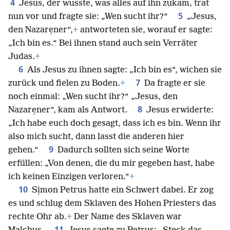
4
Jesus, der wusste, was alles auf ihn zukam, trat
5
nun vor und fragte sie: „Wen sucht ihr?“
„Jesus,
den Nazarẹner“,
+
antworteten sie, worauf er sagte:
„Ich bin es.“ Bei ihnen stand auch sein Verräter
Judas.
+
6
Als Jesus zu ihnen sagte: „Ich bin es“, wichen sie
7
zurück und fielen zu Boden.
+
Da fragte er sie
noch einmal: „Wen sucht ihr?“ „Jesus, den
8
Nazarẹner“, kam als Antwort.
Jesus erwiderte:
„Ich habe euch doch gesagt, dass ich es bin. Wenn ihr
also mich sucht, dann lasst die anderen hier
9
gehen.“
Dadurch sollten sich seine Worte
erfüllen: „Von denen, die du mir gegeben hast, habe
ich keinen Einzigen verloren.“
+
10
Sịmon Petrus hatte ein Schwert dabei. Er zog
es und schlug dem Sklaven des Hohen Priesters das
rechte Ohr ab.
+
Der Name des Sklaven war
11