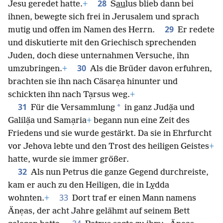
28
Jesu geredet hatte.
+
S
au
lus blieb dann bei
ihnen, bewegte sich frei in Jerusalem und sprach
29
mutig und offen im Namen des Herrn.
Er redete
und diskutierte mit den Griechisch sprechenden
Juden, doch diese unternahmen Versuche, ihn
30
umzubringen.
+
Als die Brüder davon erfuhren,
brachten sie ihn nach Cäsarẹa hinunter und
schickten ihn nach Tạrsus weg.
+
31
*
Für die Versammlung
in ganz Judạ̈a und
Galilạ̈a und Samạria
+
begann nun eine Zeit des
Friedens und sie wurde gestärkt. Da sie in Ehrfurcht
vor Jehova lebte und den Trost des heiligen Geistes
+
hatte, wurde sie immer größer.
32
Als nun Petrus die ganze Gegend durchreiste,
kam er auch zu den Heiligen, die in Lỵdda
33
wohnten.
+
Dort traf er einen Mann namens
Änẹas, der acht Jahre gelähmt auf seinem Bett