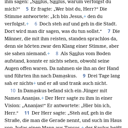
ihm sagen: „S
au
lus, S
au
lus, warum verfolgst du
5
mich?“
Er fragte: „Wer bist du, Herr?“ Die
Stimme antwortete: „Ich bin Jesus,
+
den du
6
verfolgst.
+
Doch steh auf und geh in die Stadt.
7
Dort wird man dir sagen, was du tun sollst.“
Die
Männer, die mit ihm reisten, standen sprachlos da,
denn sie hörten zwar den Klang einer Stimme, aber
8
sie sahen niemand.
+
Als S
au
lus vom Boden
aufstand, konnte er nichts sehen, obwohl seine
Augen offen waren. Da nahmen sie ihn an der Hand
9
und führten ihn nach Damạskus.
Drei Tage lang
sah er nichts
+
und er aß und trank auch nicht.
10
In Damạskus befand sich ein Jünger mit
Namen Ananịas.
+
Der Herr sagte zu ihm in einer
Vision: „Ananịas!“ Er antwortete: „Hier bin ich,
11
Herr.“
Der Herr sagte: „Steh auf, geh in die
Straße, die man die Gerade nennt, und such im Haus