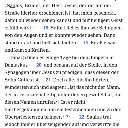
„S
au
lus, Bruder, der Herr Jesus, der dir auf der
Straße hierher erschienen ist, hat mich geschickt,
damit du wieder sehen kannst und mit heiligem Geist
18
erfüllt wirst.“
+
Sofort fiel es ihm wie Schuppen
von den Augen und er konnte wieder sehen. Dann
19
stand er auf und ließ sich taufen.
Er aß etwas
und kam zu Kräften.
Danach blieb er einige Tage bei den Jüngern in
20
Damạskus
+
und begann auf der Stelle, in den
Synagogen über Jesus zu predigen, dass dieser der
21
Sohn Gottes ist.
Doch alle, die ihn hörten,
wunderten sich und sagten: „Ist das nicht der Mann,
der in Jerusalem heftig unter denen gewütet hat, die
diesen Namen anrufen?
+
Ist er nicht
hierhergekommen, um sie festzunehmen und zu den
22
*
Oberpriestern zu bringen
?“
+
S
au
lus trat
jedoch immer überzeugender auf und verwirrte die