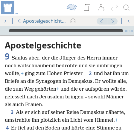
Apostelgeschichte 9
Audio Player
00:00
Apostelgeschichte
9
S
au
lus aber, der die Jünger des Herrn immer
noch wutschnaubend bedrohte und sie umbringen
2
wollte,
+
ging zum Hohen Priester
und bat ihn um
Briefe an die Synagogen in Damạskus. Er wollte alle,
die zum Weg gehörten
+
und die er aufspüren würde,
gefesselt nach Jerusalem bringen – sowohl Männer
als auch Frauen.
3
Als er sich auf seiner Reise Damạskus näherte,
umstrahlte ihn plötzlich ein Licht vom Himmel.
+
4
Er fiel auf den Boden und hörte eine Stimme zu