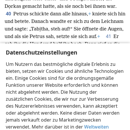
Dọrkas gemacht hatte, als sie noch bei ihnen war.
40
Petrus schickte dann alle hinaus,
+
kniete sich hin
und betete. Danach wandte er sich zu dem Leichnam
und sagte: „Tabịtha, steh auf!“ Sie öffnete die Augen,
41
und als sie Petrus sah, setzte sie sich auf.
+
Er
gab ihr die Hand und half ihr hoch. Dann rief er die
Datenschutzeinstellungen
Heiligen und die Witwen und zeigte ihnen, dass sie
42
lebte.
+
Das wurde in ganz Jọppe bekannt und
Um Nutzern das bestmögliche digitale Erlebnis zu
43
viele kamen zum Glauben an den Herrn.
+
Er
bieten, setzen wir Cookies und ähnliche Technologien
blieb einige Tage in Jọppe bei einem Gerber namens
ein. Einige Cookies sind für die ordnungsgemäße
Sịmon.
+
Funktion unserer Website erforderlich und können
nicht abgelehnt werden. Die Nutzung der
zusätzlichen Cookies, die wir nur zur Verbesserung
des Nutzererlebnisses verwenden, kann akzeptiert
oder abgelehnt werden. Keine dieser Daten werden
Deutsch
Teilen
Einstellungen
jemals verkauft oder zu Marketingzwecken
Copyright
© 2026 Watch Tower Bible and Tract Society of Pennsylvania
Nutzungsbedingungen
Datenschutzerklärung
verwendet. Mehr darüber ist in der
Weltweiten