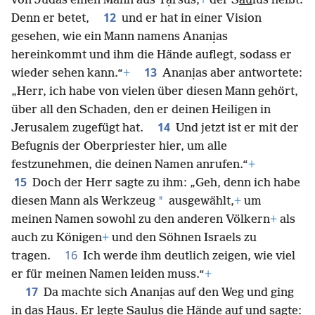
von Judas einen Mann aus Tạrsus,
+
der S
au
lus heißt.
12
Denn er betet,
und er hat in einer Vision
gesehen, wie ein Mann namens Ananịas
hereinkommt und ihm die Hände auflegt, sodass er
13
wieder sehen kann.“
+
Ananịas aber antwortete:
„Herr, ich habe von vielen über diesen Mann gehört,
über all den Schaden, den er deinen Heiligen in
14
Jerusalem zugefügt hat.
Und jetzt ist er mit der
Befugnis der Oberpriester hier, um alle
festzunehmen, die deinen Namen anrufen.“
+
15
Doch der Herr sagte zu ihm: „Geh, denn ich habe
*
diesen Mann als Werkzeug
ausgewählt,
+
um
meinen Namen sowohl zu den anderen Völkern
+
als
auch zu Königen
+
und den Söhnen Israels zu
16
tragen.
Ich werde ihm deutlich zeigen, wie viel
er für meinen Namen leiden muss.“
+
17
Da machte sich Ananịas auf den Weg und ging
in das Haus. Er legte S
au
lus die Hände auf und sagte: