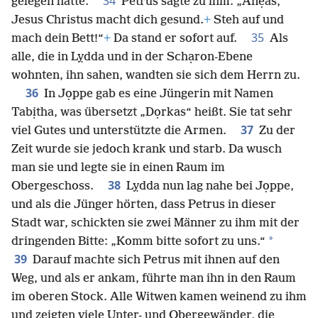
34
gelegen hatte.
Petrus sagte zu ihm: „Änẹas,
Jesus Christus macht dich gesund.
+
Steh auf und
35
mach dein Bett!“
+
Da stand er sofort auf.
Als
alle, die in Lỵdda und in der Schạron-Ebene
wohnten, ihn sahen, wandten sie sich dem Herrn zu.
36
In Jọppe gab es eine Jüngerin mit Namen
Tabịtha, was übersetzt „Dọrkas“ heißt. Sie tat sehr
37
viel Gutes und unterstützte die Armen.
Zu der
Zeit wurde sie jedoch krank und starb. Da wusch
man sie und legte sie in einen Raum im
38
Obergeschoss.
Lỵdda nun lag nahe bei Jọppe,
und als die Jünger hörten, dass Petrus in dieser
Stadt war, schickten sie zwei Männer zu ihm mit der
*
dringenden Bitte: „Komm bitte sofort zu uns.“
39
Darauf machte sich Petrus mit ihnen auf den
Weg, und als er ankam, führte man ihn in den Raum
im oberen Stock. Alle Witwen kamen weinend zu ihm
und zeigten viele Unter- und Obergewänder, die