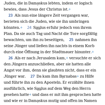
Juden, die in Damạskus lebten, indem er logisch
bewies, dass Jesus der Christus ist.
+
23
Als nun eine längere Zeit vergangen war,
berieten sich die Juden, wie sie ihn umbringen
24
könnten.
+
S
au
lus erfuhr jedoch von ihrem
Plan. Da sie auch Tag und Nacht die Tore sorgfältig
25
bewachten, um ihn zu beseitigen,
nahmen ihn
seine Jünger und ließen ihn nachts in einem Korb
durch eine Öffnung in der Stadtmauer hinunter.
+
26
Als er nach Jerusalem kam,
+
versuchte er sich
den Jüngern anzuschließen, aber sie hatten alle
Angst vor ihm, denn sie glaubten nicht, dass er ein
27
Jünger war.
Da kam ihm Bạrnabas
+
zu Hilfe
und führte ihn zu den Aposteln. Er erzählte ihnen
ausführlich, wie S
au
lus auf dem Weg den Herrn
gesehen hatte
+
und dass er mit ihm gesprochen hatte
und wie er in Damạskus mutig und offen im Namen