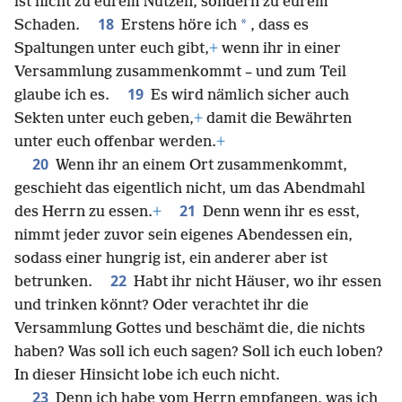
ist nicht zu eurem Nutzen, sondern zu eurem
18
*
Schaden.
Erstens höre ich
, dass es
Spaltungen unter euch gibt,
+
wenn ihr in einer
Versammlung zusammenkommt – und zum Teil
19
glaube ich es.
Es wird nämlich sicher auch
Sekten unter euch geben,
+
damit die Bewährten
unter euch offenbar werden.
+
20
Wenn ihr an einem Ort zusammenkommt,
geschieht das eigentlich nicht, um das Abendmahl
21
des Herrn zu essen.
+
Denn wenn ihr es esst,
nimmt jeder zuvor sein eigenes Abendessen ein,
sodass einer hungrig ist, ein anderer aber ist
22
betrunken.
Habt ihr nicht Häuser, wo ihr essen
und trinken könnt? Oder verachtet ihr die
Versammlung Gottes und beschämt die, die nichts
haben? Was soll ich euch sagen? Soll ich euch loben?
In dieser Hinsicht lobe ich euch nicht.
23
Denn ich habe vom Herrn empfangen, was ich