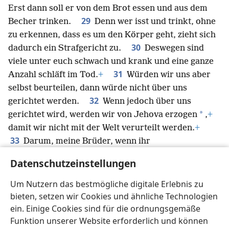
Erst dann soll er von dem Brot essen und aus dem
29
Becher trinken.
Denn wer isst und trinkt, ohne
zu erkennen, dass es um den Körper geht, zieht sich
30
dadurch ein Strafgericht zu.
Deswegen sind
viele unter euch schwach und krank und eine ganze
31
Anzahl schläft im Tod.
+
Würden wir uns aber
selbst beurteilen, dann würde nicht über uns
32
gerichtet werden.
Wenn jedoch über uns
*
gerichtet wird, werden wir von Jehova erzogen
,
+
damit wir nicht mit der Welt verurteilt werden.
+
33
Darum, meine Brüder, wenn ihr
zusammenkommt, um es zu essen, dann wartet
Datenschutzeinstellungen
34
aufeinander.
Ist jemand hungrig, soll er zu
Hause essen, damit es nicht zur Verurteilung führt,
+
Um Nutzern das bestmögliche digitale Erlebnis zu
wenn ihr zusammenkommt. Das Übrige werde ich in
bieten, setzen wir Cookies und ähnliche Technologien
Ordnung bringen, wenn ich komme.
ein. Einige Cookies sind für die ordnungsgemäße
Funktion unserer Website erforderlich und können