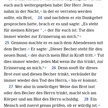
euch auch weitergegeben habe: Der Herr Jesus
nahm in der Nacht,
+
in der er verraten werden
24
sollte, ein Brot,
und nachdem er ein Dankgebet
gesprochen hatte, brach er es und sagte: „Es steht
*
für meinen Körper
,
+
der für euch ist. Tut dies
immer wieder zur Erinnerung an mich.“
+
25
Genauso machte er es nach dem Abendessen mit
dem Becher.
+
Er sagte: „Dieser Becher steht für den
neuen Bund,
+
der durch mein Blut in Kraft tritt.
+
Tut
dies immer wieder, jedes Mal wenn ihr ihn trinkt, zur
26
Erinnerung an mich.“
+
Denn sooft ihr dieses
Brot esst und diesen Becher trinkt, verkündet ihr
immer wieder den Tod des Herrn,
+
bis er kommt.
27
Wer also in unwürdiger Weise das Brot isst
oder den Becher des Herrn trinkt, macht sich am
28
Körper und am Blut des Herrn schuldig.
Ein
Mensch soll zuerst genau prüfen, ob er würdig ist.
+