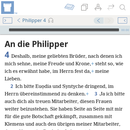
Philipper 4
Audio Player
00:00
An die Philipper
4
Deshalb, meine geliebten Brüder, nach denen ich
mich sehne, meine Freude und Krone,
+
steht so, wie
ich es erwähnt habe, im Herrn fest da,
+
meine
Lieben.
2
Ich bitte Euọdia und Syntỵche dringend, im
3
Herrn übereinstimmend zu denken.
+
Ja ich bitte
auch dich als treuen Mitarbeiter, diesen Frauen
weiter beizustehen. Sie haben Seite an Seite mit mir
für die gute Botschaft gekämpft, zusammen mit
Klemens und auch den übrigen meiner Mitarbeiter,