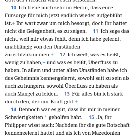
Gott des Friedens wird euch beistehen.
10
Ich freue mich sehr im Herrn, dass eure
Fürsorge für mich jetzt endlich wieder aufgeblüht
ist.
+
Ihr wart zwar um mich besorgt, doch ihr hattet
11
nicht die Gelegenheit, es zu zeigen.
Ich sage das
nicht, weil mir etwas fehlt, denn ich habe gelernt,
unabhängig von den Umständen
12
zurechtzukommen.
+
Ich weiß, was es heißt,
wenig zu haben,
+
und was es heißt, Überfluss zu
haben. In allem und unter allen Umständen habe ich
das Geheimnis kennengelernt, sowohl satt zu sein als
auch zu hungern, sowohl Überfluss zu haben als
13
auch Mangel zu leiden.
Für alles bin ich stark
durch den, der mir Kraft gibt.
+
14
Dennoch war es gut, dass ihr mir in meinen
15
*
Schwierigkeiten
geholfen habt.
Ja, ihr
Philịpper wisst auch: Nachdem ihr die gute Botschaft
kennengelernt hattet und als ich von Mazedọnien