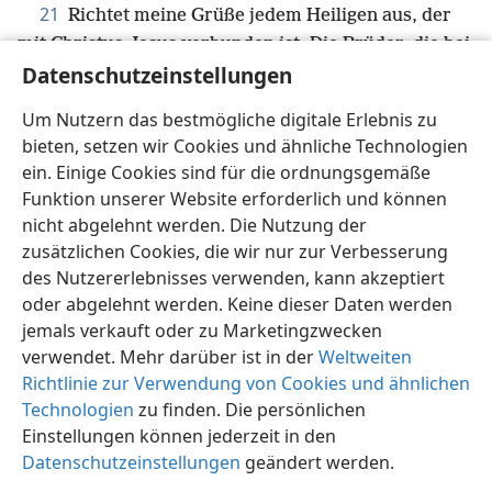
21
Richtet meine Grüße jedem Heiligen aus, der
mit Christus Jesus verbunden ist. Die Brüder, die bei
22
Datenschutzeinstellungen
mir sind, lassen euch grüßen.
Alle Heiligen,
besonders aber die vom Haus Cäsars,
+
senden euch
Um Nutzern das bestmögliche digitale Erlebnis zu
ihre Grüße.
bieten, setzen wir Cookies und ähnliche Technologien
23
Die unverdiente Güte des Herrn Jesus Christus
ein. Einige Cookies sind für die ordnungsgemäße
sei mit dem Geist, den ihr zeigt.
Funktion unserer Website erforderlich und können
nicht abgelehnt werden. Die Nutzung der
zusätzlichen Cookies, die wir nur zur Verbesserung
des Nutzererlebnisses verwenden, kann akzeptiert
oder abgelehnt werden. Keine dieser Daten werden
Deutsch
Teilen
Einstellungen
jemals verkauft oder zu Marketingzwecken
Copyright
© 2026 Watch Tower Bible and Tract Society of Pennsylvania
Nutzungsbedingungen
Datenschutzerklärung
verwendet. Mehr darüber ist in der
Weltweiten
Datenschutzeinstellungen
Anmelden
JW.ORG
Richtlinie zur Verwendung von Cookies und ähnlichen
Technologien
zu finden. Die persönlichen
Einstellungen können jederzeit in den
Datenschutzeinstellungen
geändert werden.