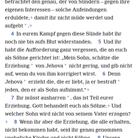
betrachtet den genau, der von Sündern – gegen ihre
eigenen Interessen – solche Anfeindungen
erduldete,
+
damit ihr nicht müde werdet und
*
aufgebt
.
+
4
In eurem Kampf gegen diese Sünde habt ihr
5
noch nie bis aufs Blut widerstanden.
Und ihr
habt die Aufforderung ganz vergessen, die an euch
als Söhne gerichtet ist: „Mein Sohn, schätze die
*
*
Erziehung
von Jehova
nicht gering, und gib nicht
6
auf, wenn du von ihm korrigiert wirst.
Denn
*
*
Jehova
erzieht die, die er liebt, ja er bestraft
jeden, den er als Sohn aufnimmt.“
+
7
*
Ihr müsst ausharren
, das ist Teil eurer
Erziehung. Gott behandelt euch als Söhne.
+
Und
welcher Sohn wird nicht von seinem Vater erzogen?
8
+
Wenn ihr aber die Erziehung, die alle erhalten,
nicht bekommen habt, seid ihr genau genommen
9