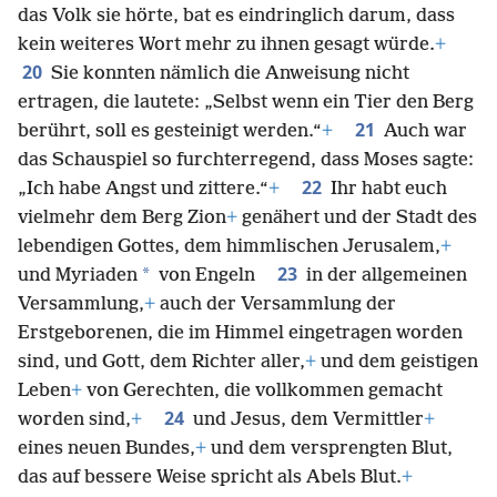
das Volk sie hörte, bat es eindringlich darum, dass
kein weiteres Wort mehr zu ihnen gesagt würde.
+
20
Sie konnten nämlich die Anweisung nicht
ertragen, die lautete: „Selbst wenn ein Tier den Berg
21
berührt, soll es gesteinigt werden.“
+
Auch war
das Schauspiel so furchterregend, dass Moses sagte:
22
„Ich habe Angst und zittere.“
+
Ihr habt euch
vielmehr dem Berg Zion
+
genähert und der Stadt des
lebendigen Gottes, dem himmlischen Jerusalem,
+
23
*
und Myriaden
von Engeln
in der allgemeinen
Versammlung,
+
auch der Versammlung der
Erstgeborenen, die im Himmel eingetragen worden
sind, und Gott, dem Richter aller,
+
und dem geistigen
Leben
+
von Gerechten, die vollkommen gemacht
24
worden sind,
+
und Jesus, dem Vermittler
+
eines neuen Bundes,
+
und dem versprengten Blut,
das auf bessere Weise spricht als Abels Blut.
+