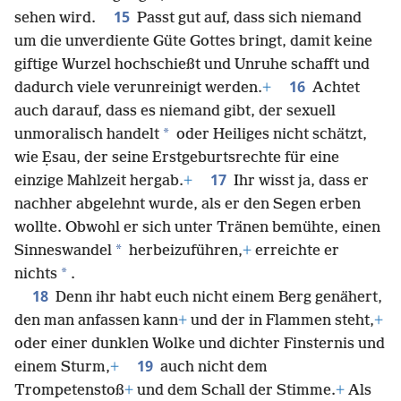
15
sehen wird.
Passt gut auf, dass sich niemand
um die unverdiente Güte Gottes bringt, damit keine
giftige Wurzel hochschießt und Unruhe schafft und
16
dadurch viele verunreinigt werden.
+
Achtet
auch darauf, dass es niemand gibt, der sexuell
*
unmoralisch handelt
oder Heiliges nicht schätzt,
wie Ẹsau, der seine Erstgeburtsrechte für eine
17
einzige Mahlzeit hergab.
+
Ihr wisst ja, dass er
nachher abgelehnt wurde, als er den Segen erben
wollte. Obwohl er sich unter Tränen bemühte, einen
*
Sinneswandel
herbeizuführen,
+
erreichte er
*
nichts
.
18
Denn ihr habt euch nicht einem Berg genähert,
den man anfassen kann
+
und der in Flammen steht,
+
oder einer dunklen Wolke und dichter Finsternis und
19
einem Sturm,
+
auch nicht dem
Trompetenstoß
+
und dem Schall der Stimme.
+
Als