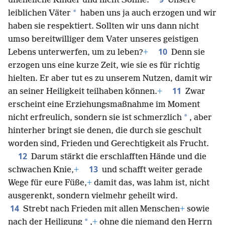
uneheliche Kinder und nicht Söhne.
Unsere
*
leiblichen Väter
haben uns ja auch erzogen und wir
haben sie respektiert. Sollten wir uns dann nicht
umso bereitwilliger dem Vater unseres geistigen
10
Lebens unterwerfen, um zu leben?
+
Denn sie
erzogen uns eine kurze Zeit, wie sie es für richtig
hielten. Er aber tut es zu unserem Nutzen, damit wir
11
an seiner Heiligkeit teilhaben können.
+
Zwar
erscheint eine Erziehungsmaßnahme im Moment
*
nicht erfreulich, sondern sie ist schmerzlich
, aber
hinterher bringt sie denen, die durch sie geschult
worden sind, Frieden und Gerechtigkeit als Frucht.
12
Darum stärkt die erschlafften Hände und die
13
schwachen Knie,
+
und schafft weiter gerade
Wege für eure Füße,
+
damit das, was lahm ist, nicht
ausgerenkt, sondern vielmehr geheilt wird.
14
Strebt nach Frieden mit allen Menschen
+
sowie
*
nach der Heiligung
,
+
ohne die niemand den Herrn