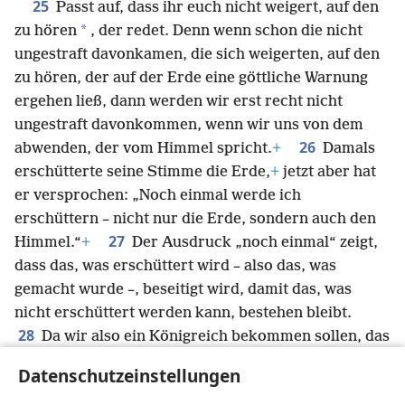
25
Passt auf, dass ihr euch nicht weigert, auf den
*
zu hören
, der redet. Denn wenn schon die nicht
ungestraft davonkamen, die sich weigerten, auf den
zu hören, der auf der Erde eine göttliche Warnung
ergehen ließ, dann werden wir erst recht nicht
ungestraft davonkommen, wenn wir uns von dem
26
abwenden, der vom Himmel spricht.
+
Damals
erschütterte seine Stimme die Erde,
+
jetzt aber hat
er versprochen: „Noch einmal werde ich
erschüttern – nicht nur die Erde, sondern auch den
27
Himmel.“
+
Der Ausdruck „noch einmal“ zeigt,
dass das, was erschüttert wird – also das, was
gemacht wurde –, beseitigt wird, damit das, was
nicht erschüttert werden kann, bestehen bleibt.
28
Da wir also ein Königreich bekommen sollen, das
nicht erschüttert werden kann, mögen wir weiter
Datenschutzeinstellungen
unverdiente Güte bekommen, durch die wir auf