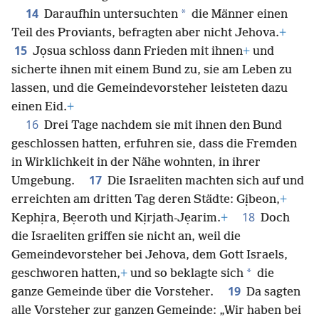
14
*
Daraufhin untersuchten
die Männer einen
Teil des Proviants, befragten aber nicht Jehova.
+
15
Jọsua schloss dann Frieden mit ihnen
+
und
sicherte ihnen mit einem Bund zu, sie am Leben zu
lassen, und die Gemeindevorsteher leisteten dazu
einen Eid.
+
16
Drei Tage nachdem sie mit ihnen den Bund
geschlossen hatten, erfuhren sie, dass die Fremden
in Wirklichkeit in der Nähe wohnten, in ihrer
17
Umgebung.
Die Israeliten machten sich auf und
erreichten am dritten Tag deren Städte: Gịbeon,
+
18
Kephịra, Bẹeroth und Kịrjath-Jẹarim.
+
Doch
die Israeliten griffen sie nicht an, weil die
Gemeindevorsteher bei Jehova, dem Gott Israels,
*
geschworen hatten,
+
und so beklagte sich
die
19
ganze Gemeinde über die Vorsteher.
Da sagten
alle Vorsteher zur ganzen Gemeinde: „Wir haben bei