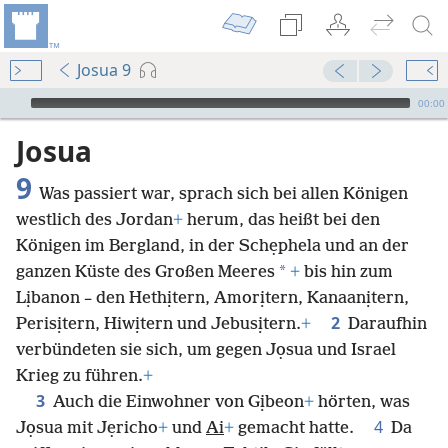
Josua 9
Audio Player
00:00
Josua
9
Was passiert war, sprach sich bei allen Königen
westlich des Jordan
+
herum, das heißt bei den
Königen im Bergland, in der Schẹphela und an der
*
ganzen Küste des Großen Meeres
+
bis hin zum
Lịbanon – den Hethịtern, Amorịtern, Kanaanịtern,
2
Perisịtern, Hiwịtern und Jebusịtern.
+
Daraufhin
verbündeten sie sich, um gegen Jọsua und Israel
Krieg zu führen.
+
3
Auch die Einwohner von Gịbeon
+
hörten, was
4
Jọsua mit Jẹricho
+
und
Ai
+
gemacht hatte.
Da