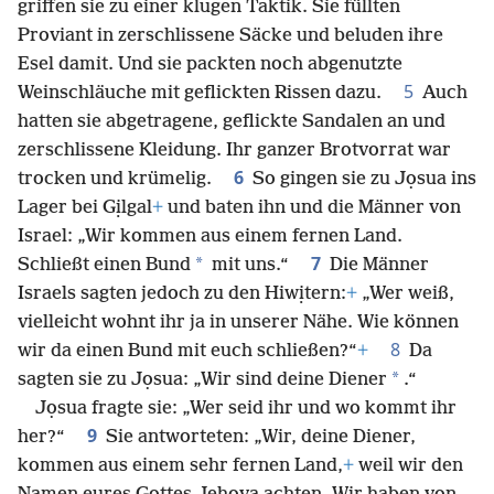
griffen sie zu einer klugen Taktik. Sie füllten
Proviant in zerschlissene Säcke und beluden ihre
Esel damit. Und sie packten noch abgenutzte
5
Weinschläuche mit geflickten Rissen dazu.
Auch
hatten sie abgetragene, geflickte Sandalen an und
zerschlissene Kleidung. Ihr ganzer Brotvorrat war
6
trocken und krümelig.
So gingen sie zu Jọsua ins
Lager bei Gịlgal
+
und baten ihn und die Männer von
Israel: „Wir kommen aus einem fernen Land.
7
*
Schließt einen Bund
mit uns.“
Die Männer
Israels sagten jedoch zu den Hiwịtern:
+
„Wer weiß,
vielleicht wohnt ihr ja in unserer Nähe. Wie können
8
wir da einen Bund mit euch schließen?“
+
Da
*
sagten sie zu Jọsua: „Wir sind deine Diener
.“
Jọsua fragte sie: „Wer seid ihr und wo kommt ihr
9
her?“
Sie antworteten: „Wir, deine Diener,
kommen aus einem sehr fernen Land,
+
weil wir den