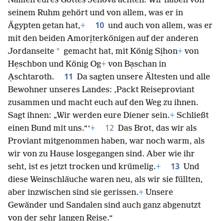
Namen eures Gottes Jehova achten. Wir haben von
seinem Ruhm gehört und von allem, was er in
10
Ägypten getan hat,
+
und auch von allem, was er
mit den beiden Amorịterkönigen auf der anderen
*
Jordanseite
gemacht hat, mit König Sịhon
+
von
Hẹschbon und König Og
+
von Bạschan in
11
Ạschtaroth.
Da sagten unsere Ältesten und alle
Bewohner unseres Landes: ‚Packt Reiseproviant
zusammen und macht euch auf den Weg zu ihnen.
Sagt ihnen: „Wir werden eure Diener sein.
+
Schließt
12
einen Bund mit uns.“‘
+
Das Brot, das wir als
Proviant mitgenommen haben, war noch warm, als
wir von zu Hause losgegangen sind. Aber wie ihr
13
seht, ist es jetzt trocken und krümelig.
+
Und
diese Weinschläuche waren neu, als wir sie füllten,
aber inzwischen sind sie gerissen.
+
Unsere
Gewänder und Sandalen sind auch ganz abgenutzt
von der sehr langen Reise.“