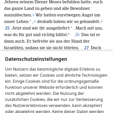
Jehova seinem Diener Moses befohlen hatte, euch
das ganze Land zu geben und alle Bewohner
auszulöschen.
+
Wir hatten euretwegen Angst um
*
unser Leben
,
+
deshalb haben wir so gehandelt.
+
25
*
Jetzt sind wir dir ausgeliefert
. Mach mit uns,
26
was du für gut und richtig hältst.“
Das tat er
dann auch. Er befreite sie aus der Hand der
27
Israeliten, sodass sie sie nicht töteten.
Doch
Jọsua bestimmte an dem Tag, dass sie für die
Datenschutzeinstellungen
Gemeinde und für den Ort, den Jehova für seinen
Altar aussuchen würde,
+
Holz sammeln und Wasser
Um Nutzern das bestmögliche digitale Erlebnis zu
schöpfen sollten
+
– und das ist bis heute so
bieten, setzen wir Cookies und ähnliche Technologien
geblieben.
+
ein. Einige Cookies sind für die ordnungsgemäße
Funktion unserer Website erforderlich und können
nicht abgelehnt werden. Die Nutzung der
zusätzlichen Cookies, die wir nur zur Verbesserung
des Nutzererlebnisses verwenden, kann akzeptiert
Deutsch
Teilen
Einstellungen
oder abgelehnt werden. Keine dieser Daten werden