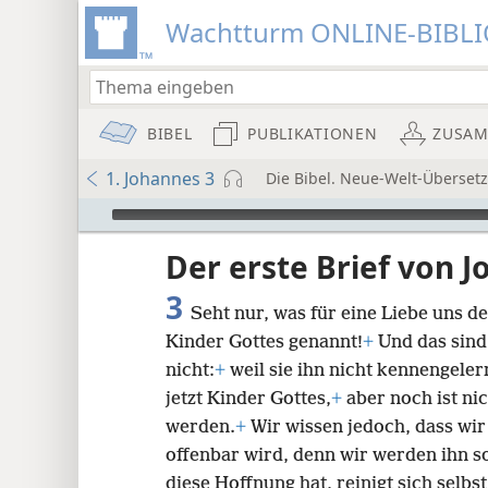
Wachtturm ONLINE-BIBL
BIBEL
PUBLIKATIONEN
ZUSA
1. Johannes 3
Die Bibel. Neue-Welt-Überset
Audio Player
Der erste Brief von 
3
Seht nur, was für eine Liebe uns d
Kinder Gottes genannt!
+
Und das sind
nicht:
+
weil sie ihn nicht kennengelern
jetzt Kinder Gottes,
+
aber noch ist ni
8
werden.
+
Wir wissen jedoch, dass wir
offenbar wird, denn wir werden ihn s
16
diese Hoffnung hat, reinigt sich selbst