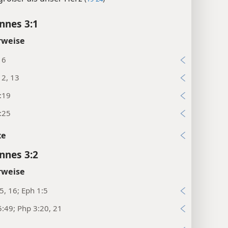
annes 3:1
rweise
16
12, 13
:19
:25
xe
annes 3:2
rweise
5, 16; Eph 1:5
:49; Php 3:20, 21