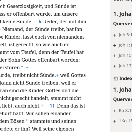
uch Gesetzlosigkeit, und Sünde ist
1. Joh
dass er offenbart wurde, um unsere
6
st keine Sünde.
Jeder, der mit ihm
Querve
+
Niemand, der Sünde treibt, hat ihn
+
Joh 3:
be Kinder, lasst euch von niemandem
+
Joh 1:
lt, ist gerecht, so wie auch er
mmt vom Teufel, denn der Teufel hat
+
Joh 15
 der Sohn Gottes offenbart worden:
+
Joh 17
*
zerstören
.
+
rde, treibt nicht Sünde,
+
weil Gottes
Inde
 kann nicht Sünde treiben, weil er
1. Joh
ran sind die Kinder Gottes und die
nicht gerecht handelt, stammt nicht
Querve
11
liebt, auch nicht.
+
Denn das ist
+
Rö 8:1
ehört habt: Wir sollen einander
+
1Ko 15
*
n dem Bösen
stammte und seinen
ete er ihn? Weil seine eigenen