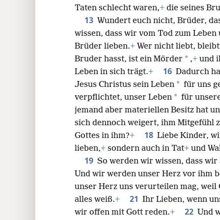
Taten schlecht waren,
+
die seines Bru
13
Wundert euch nicht, Brüder, das
wissen, dass wir vom Tod zum Leben 
Brüder lieben.
+
Wer nicht liebt, bleib
*
Bruder hasst, ist ein Mörder
,
+
und i
16
Leben in sich trägt.
+
Dadurch hab
*
Jesus Christus sein Leben
für uns g
*
verpflichtet, unser Leben
für unsere
jemand aber materiellen Besitz hat un
sich dennoch weigert, ihm Mitgefühl zu
18
Gottes in ihm?
+
Liebe Kinder, wi
lieben,
+
sondern auch in Tat
+
und Wah
19
So werden wir wissen, dass wir 
Und wir werden unser Herz vor ihm 
unser Herz uns verurteilen mag, weil 
21
alles weiß.
+
Ihr Lieben, wenn un
22
wir offen mit Gott reden.
+
Und w