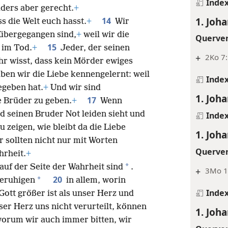
Inde
ders aber gerecht.
+
1. Joh
14
s die Welt euch hasst.
+
Wir
übergegangen sind,
+
weil wir die
Querve
15
t im Tod.
+
Jeder, der seinen
+
2Ko 7
hr wisst, dass kein Mörder ewiges
en wir die Liebe kennengelernt: weil
Inde
egeben hat.
+
Und wir sind
1. Joh
17
 Brüder zu geben.
+
Wenn
d seinen Bruder Not leiden sieht und
Inde
 zeigen, wie bleibt da die Liebe
1. Joh
r sollten nicht nur mit Worten
Querve
rheit.
+
*
auf der Seite der Wahrheit sind
.
+
3Mo 16
20
*
beruhigen
in allem, worin
Inde
Gott größer ist als unser Herz und
ser Herz uns nicht verurteilt, können
1. Joh
orum wir auch immer bitten, wir