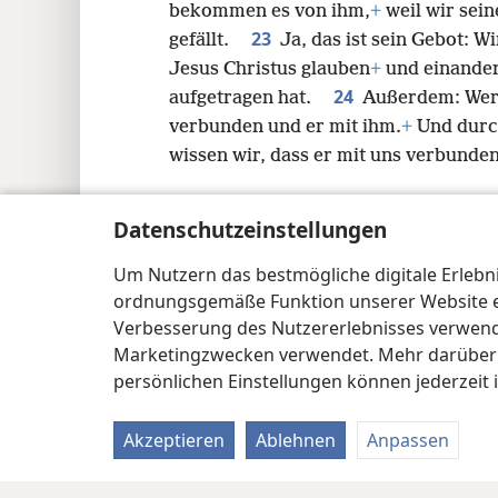
bekommen es von ihm,
+
weil wir sein
23
gefällt.
Ja, das ist sein Gebot: 
Jesus Christus glauben
+
und einander
24
aufgetragen hat.
Außerdem: Wer s
verbunden und er mit ihm.
+
Und durch
wissen wir, dass er mit uns verbunden
Datenschutzeinstellungen
Um Nutzern das bestmögliche digitale Erlebnis
Copyright
© 2026 Watch Tower Bible and Tract Soc
ordnungsgemäße Funktion unserer Website erf
Verbesserung des Nutzererlebnisses verwende
Marketingzwecken verwendet. Mehr darüber i
persönlichen Einstellungen können jederzeit 
Akzeptieren
Ablehnen
Anpassen