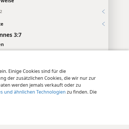
rweise
12
xe
annes 3:7
en
Worterklärungen
.
xe
n. Einige Cookies sind für die
nschutzeinstellungen
Anmelden
JW.ORG
 der zusätzlichen Cookies, die wir nur zur
annes 3:8
Daten werden jemals verkauft oder zu
en
es und ähnlichen Technologien
zu finden. Die
seit er anfing“.
um die Werke des Teufels aufzulösen“.
rweise