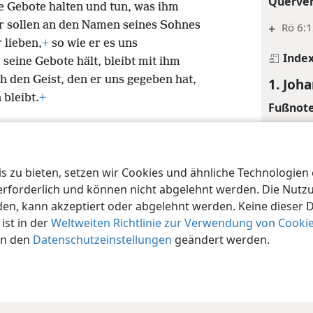
Querve
e Gebote halten und tun, was ihm
Wir sollen an den Namen seines Sohnes
+
Rö 6:
 lieben,
+
so wie er es uns
Inde
eine Gebote hält, bleibt mit ihm
 den Geist, den er uns gegeben hat,
1. Joh
 bleibt.
+
Fußnot
*
Siehe
Inde
 zu bieten, setzen wir Cookies und ähnliche Technologien ei
iety of Pennsylvania
Nutzungsbedingungen
Datenschutzerklärung
Date
orderlich und können nicht abgelehnt werden. Die Nutzung
1. Joh
n, kann akzeptiert oder abgelehnt werden. Keine dieser 
Fußnot
st in der
Weltweiten Richtlinie zur Verwendung von Cooki
in den
Datenschutzeinstellungen
geändert werden.
*
Oder „
*
Wtl. „
Querve