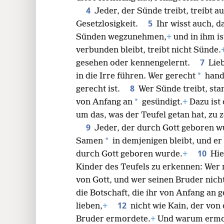
4
Jeder, der Sünde treibt, treibt a
24
5
Gesetzlosigkeit.
Ihr wisst auch, 
Sünden wegzunehmen,
+
und in ihm i
verbunden bleibt, treibt nicht Sünde.
7
gesehen oder kennengelernt.
Lie
*
in die Irre führen. Wer gerecht
hande
8
gerecht ist.
Wer Sünde treibt, sta
*
von Anfang an
gesündigt.
+
Dazu ist
um das, was der Teufel getan hat, zu 
9
Jeder, der durch Gott geboren wu
*
Samen
in demjenigen bleibt, und er
10
durch Gott geboren wurde.
+
Hie
Kinder des Teufels zu erkennen: Wer 
von Gott, und wer seinen Bruder nicht 
die Botschaft, die ihr von Anfang an g
12
lieben,
+
nicht wie Kain, der vo
Bruder ermordete.
+
Und warum ermord