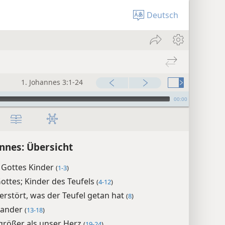
Deutsch
1. Johannes 3:1-24
00:00
annes: Übersicht
 Gottes Kinder
(
1-3
)
ottes; Kinder des Teufels
(
4-12
)
zerstört, was der Teufel getan hat
(
8
)
inander
(
13-18
)
 größer als unser Herz
(
19-24
)