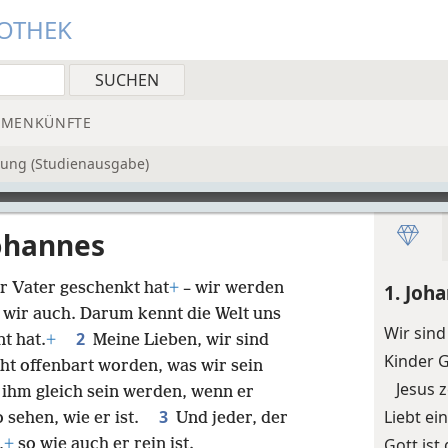
IOTHEK
MMENKÜNFTE
zung (Studienausgabe)
Johannes
er Vater geschenkt hat
+
– wir werden
1. Joh
 wir auch. Darum kennt die Welt uns
Wir sind
2
t hat.
+
Meine Lieben, wir sind
Kinder G
cht offenbart worden, was wir sein
Jesus 
 ihm gleich sein werden, wenn er
3
Liebt e
o sehen, wie er ist.
Und jeder, der
Gott ist
,
+
so wie auch er rein ist.