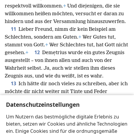
respektvoll willkommen.
+
Und diejenigen, die sie
willkommen heißen möchten, versucht er daran zu
hindern und aus der Versammlung hinauszuwerfen.
11
Lieber Freund, nimm dir kein Beispiel am
Schlechten, sondern am Guten.
+
Wer Gutes tut,
stammt von Gott.
+
Wer Schlechtes tut, hat Gott nicht
12
gesehen.
+
Demẹtrius wurde ein gutes Zeugnis
ausgestellt – von ihnen allen und auch von der
Wahrheit selbst. Ja, auch wir stellen ihm dieses
Zeugnis aus, und wie du weißt, ist es wahr.
13
Ich hätte dir noch vieles zu schreiben, aber ich
möchte dir nicht weiter mit Tinte und Feder
14
schreiben.
Ich hoffe jedoch, dich bald zu sehen,
Datenschutzeinstellungen
und wir werden von Angesicht zu Angesicht reden.
Ich wünsche dir Frieden!
Um Nutzern das bestmögliche digitale Erlebnis zu
Die Freunde lassen dich grüßen. Grüß die Freunde
bieten, setzen wir Cookies und ähnliche Technologien
*
persönlich
von mir.
ein. Einige Cookies sind für die ordnungsgemäße