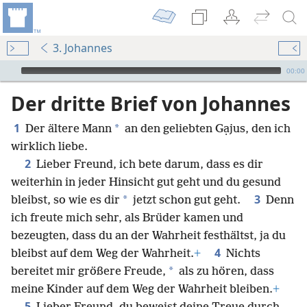
3. Johannes
Audio Player
00:00
Der dritte Brief von Johannes
1
*
Der ältere Mann
an den geliebten Gạjus, den ich
wirklich liebe.
2
Lieber Freund, ich bete darum, dass es dir
weiterhin in jeder Hinsicht gut geht und du gesund
3
*
bleibst, so wie es dir
jetzt schon gut geht.
Denn
ich freute mich sehr, als Brüder kamen und
bezeugten, dass du an der Wahrheit festhältst, ja du
4
bleibst auf dem Weg der Wahrheit.
+
Nichts
*
bereitet mir größere Freude,
als zu hören, dass
meine Kinder auf dem Weg der Wahrheit bleiben.
+
5