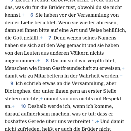
Lieber Freund, du beweist deine Treue durch
das, was du für die Brüder tust, obwohl du sie nicht
6
kennst.
+
Sie haben vor der Versammlung von
deiner Liebe berichtet. Wenn sie wieder abreisen,
dann sei ihnen bitte auf eine Art und Weise behilflich,
7
die Gott gefällt.
+
Denn wegen seines Namens
haben sie sich auf den Weg gemacht und sie haben
von den Leuten aus anderen Völkern nichts
8
angenommen.
+
Darum sind wir verpflichtet,
Menschen wie ihnen Gastfreundschaft zu erweisen,
+
damit wir zu Mitarbeitern in der Wahrheit werden.
+
9
Ich schrieb etwas an die Versammlung, aber
Diotrẹphes, der unter ihnen gern an erster Stelle
stehen möchte,
+
nimmt von uns nichts mit Respekt
10
an.
+
Deshalb werde ich, wenn ich komme,
darauf aufmerksam machen, was er tut: dass er
*
boshaftes Gerede über uns verbreitet
.
+
Und damit
nicht zufrieden, heißt er auch die Brüder nicht