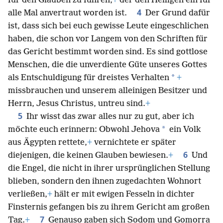
für den Glauben zu führen,
+
der den Heiligen ein für
4
alle Mal anvertraut worden ist.
Der Grund dafür
ist, dass sich bei euch gewisse Leute eingeschlichen
haben, die schon vor Langem von den Schriften für
das Gericht bestimmt worden sind. Es sind gottlose
Menschen, die die unverdiente Güte unseres Gottes
*
als Entschuldigung für dreistes Verhalten
+
missbrauchen und unserem alleinigen Besitzer und
Herrn, Jesus Christus, untreu sind.
+
5
Ihr wisst das zwar alles nur zu gut, aber ich
*
möchte euch erinnern: Obwohl Jehova
ein Volk
aus Ägypten rettete,
+
vernichtete er später
6
diejenigen, die keinen Glauben bewiesen.
+
Und
die Engel, die nicht in ihrer ursprünglichen Stellung
blieben, sondern den ihnen zugedachten Wohnort
verließen,
+
hält er mit ewigen Fesseln in dichter
Finsternis gefangen bis zu ihrem Gericht am großen
7
Tag.
+
Genauso gaben sich Sọdom und Gomọrra