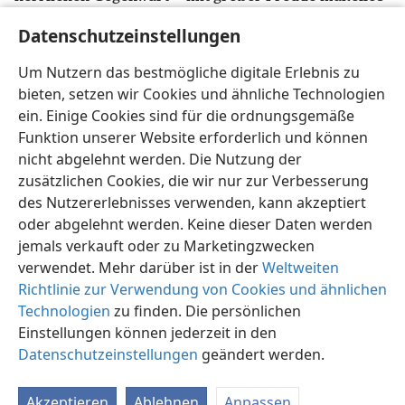
25
dasteht,
+
dem alleinigen Gott, unserem Retter,
Datenschutzeinstellungen
durch Jesus Christus, unseren Herrn, gebührt
Herrlichkeit, Majestät, Macht und Autorität für die
Um Nutzern das bestmögliche digitale Erlebnis zu
ganze vergangene Ewigkeit und jetzt und bis in alle
bieten, setzen wir Cookies und ähnliche Technologien
Ewigkeit. Amen.
ein. Einige Cookies sind für die ordnungsgemäße
Funktion unserer Website erforderlich und können
nicht abgelehnt werden. Die Nutzung der
zusätzlichen Cookies, die wir nur zur Verbesserung
des Nutzererlebnisses verwenden, kann akzeptiert
Deutsch
Teilen
Einstellungen
oder abgelehnt werden. Keine dieser Daten werden
Copyright
© 2026 Watch Tower Bible and Tract Society of Pennsylvania
jemals verkauft oder zu Marketingzwecken
Nutzungsbedingungen
Datenschutzerklärung
verwendet. Mehr darüber ist in der
Weltweiten
Datenschutzeinstellungen
Anmelden
JW.ORG
Richtlinie zur Verwendung von Cookies und ähnlichen
Technologien
zu finden. Die persönlichen
Einstellungen können jederzeit in den
Datenschutzeinstellungen
geändert werden.
Akzeptieren
Ablehnen
Anpassen