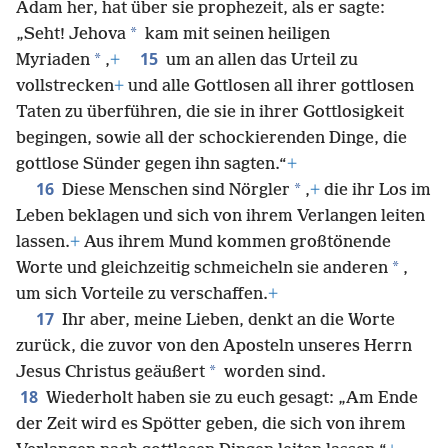
Adam her, hat über sie prophezeit, als er sagte:
*
„Seht! Jehova
kam mit seinen heiligen
15
*
Myriaden
,
+
um an allen das Urteil zu
vollstrecken
+
und alle Gottlosen all ihrer gottlosen
Taten zu überführen, die sie in ihrer Gottlosigkeit
begingen, sowie all der schockierenden Dinge, die
gottlose Sünder gegen ihn sagten.“
+
16
*
Diese Menschen sind Nörgler
,
+
die ihr Los im
Leben beklagen und sich von ihrem Verlangen leiten
lassen.
+
Aus ihrem Mund kommen großtönende
*
Worte und gleichzeitig schmeicheln sie anderen
,
um sich Vorteile zu verschaffen.
+
17
Ihr aber, meine Lieben, denkt an die Worte
zurück, die zuvor von den Aposteln unseres Herrn
*
Jesus Christus geäußert
worden sind.
18
Wiederholt haben sie zu euch gesagt: „Am Ende
der Zeit wird es Spötter geben, die sich von ihrem