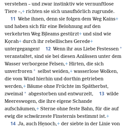
verstehen – und zwar instinktiv wie vernunftlose
Tiere –,
+
richten sie sich unaufhörlich zugrunde.
11
Wehe ihnen, denn sie folgen dem Weg Kains
+
und haben sich für eine Belohnung auf den
verkehrten Weg Bịleams gestürzt
+
und sind wie
Kọrah
+
durch ihr rebellisches Gerede
+
12
*
untergegangen!
Wenn ihr aus Liebe Festessen
veranstaltet, sind sie bei diesen Anlässen unter dem
Wasser verborgene Felsen,
+
Hirten, die sich
*
unverfroren
selbst weiden,
+
wasserlose Wolken,
die vom Wind hierhin und dorthin getrieben
werden,
+
Bäume ohne Früchte im Spätherbst,
13
*
zweimal
abgestorben und entwurzelt,
wilde
Meereswogen, die ihre eigene Schande
aufschäumen,
+
Sterne ohne feste Bahn, für die auf
ewig die schwärzeste Finsternis bestimmt ist.
+
14
Ja, auch Hẹnoch,
+
der siebte in der Linie von