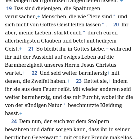
Verlangen nach gottlosen Dingen leiten lassen.“
+
19
Das sind diejenigen, die Spaltungen
*
verursachen,
+
Menschen, die wie Tiere sind
und
20
*
sich nicht von Gottes Geist leiten lassen
.
Ihr
*
aber, meine Lieben, stärkt euch
durch euren
allerheiligsten Glauben und betet mit heiligem
21
Geist.
+
So bleibt ihr in Gottes Liebe,
+
während
ihr mit der Aussicht auf ewiges Leben auf die
Barmherzigkeit unseres Herrn Jesus Christus
22
wartet.
+
Und seid weiter barmherzig
+
mit
23
denen, die Zweifel haben.
+
Rettet sie,
+
indem
ihr sie aus dem Feuer reißt. Mit wieder anderen seid
weiter barmherzig, und das mit Furcht, wobei ihr die
*
von der sündigen Natur
beschmutzte Kleidung
hasst.
+
24
Dem nun, der euch vor dem Stolpern
bewahren und dafür sorgen kann, dass ihr in seiner
*
herrlichen Gegenwart
mit großer Freude makellos