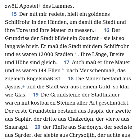
zwölf Apostel
+
des Lammes.
15
Der mit mir redete, hielt ein goldenes
Schilfrohr in den Händen, um damit die Stadt und
16
ihre Tore und ihre Mauer zu messen.
+
Der
Grundriss der Stadt bildet ein Quadrat – sie ist so
lang wie breit. Er maß die Stadt mit dem Schilfrohr
*
und es waren 12 000 Stadien
. Ihre Länge, Breite
17
und Höhe sind gleich.
Auch maß er ihre Mauer
*
und es waren 144 Ellen
nach Menschenmaß, das
18
zugleich Engelsmaß ist.
Die Mauer bestand aus
Jạspis,
+
und die Stadt war aus reinem Gold, so klar
19
wie Glas.
Die Grundsteine der Stadtmauer
waren mit kostbaren Steinen aller Art geschmückt:
Der erste Grundstein bestand aus Jạspis, der zweite
aus Saphir, der dritte aus Chalzedọn, der vierte aus
20
Smaragd,
der fünfte aus Sardọnyx, der sechste
aus Sạrder, der siebte aus Chrysolịth, der achte aus