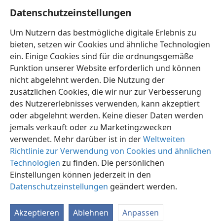
27
Völker in sie hineintragen.
+
Doch alles Unreine
Datenschutzeinstellungen
und jeder, der etwas Widerliches und Betrügerisches
tut, kommt auf keinen Fall in sie hinein,
+
sondern
Um Nutzern das bestmögliche digitale Erlebnis zu
nur die, die in der Buchrolle des Lebens stehen, die
bieten, setzen wir Cookies und ähnliche Technologien
dem Lamm gehört.
+
ein. Einige Cookies sind für die ordnungsgemäße
Funktion unserer Website erforderlich und können
nicht abgelehnt werden. Die Nutzung der
zusätzlichen Cookies, die wir nur zur Verbesserung
des Nutzererlebnisses verwenden, kann akzeptiert
Deutsch
Teilen
Einstellungen
oder abgelehnt werden. Keine dieser Daten werden
Copyright
© 2026 Watch Tower Bible and Tract Society of Pennsylvania
jemals verkauft oder zu Marketingzwecken
Nutzungsbedingungen
Datenschutzerklärung
verwendet. Mehr darüber ist in der
Weltweiten
Datenschutzeinstellungen
Anmelden
JW.ORG
Richtlinie zur Verwendung von Cookies und ähnlichen
Technologien
zu finden. Die persönlichen
Einstellungen können jederzeit in den
Datenschutzeinstellungen
geändert werden.
Akzeptieren
Ablehnen
Anpassen