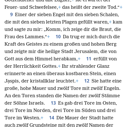
Götzendiener und alle Lügner,
+
sie erwartet der
Feuer- und Schwefelsee,
+
das heißt der zweite Tod.“
+
9
Einer der sieben Engel mit den sieben Schalen,
die mit den sieben letzten Plagen gefüllt waren,
+
kam
und sagte zu mir: „Komm, ich zeige dir die Braut, die
10
Frau des Lammes.“
+
Da trug er mich durch die
Kraft des Geistes zu einem großen und hohen Berg
und zeigte mir die heilige Stadt Jerusalem, die von
11
Gott aus dem Himmel herabkam,
+
erfüllt von
der Herrlichkeit Gottes.
+
Ihr strahlender Glanz
erinnerte an einen überaus kostbaren Stein, einen
12
Jạspis, der kristallklar leuchtet.
+
Sie hatte eine
große, hohe Mauer und zwölf Tore mit zwölf Engeln.
An den Toren standen die Namen der zwölf Stämme
13
der Söhne Israels.
Es gab drei Tore im Osten,
drei Tore im Norden, drei Tore im Süden und drei
14
Tore im Westen.
+
Die Mauer der Stadt hatte
auch zwölf Grundsteine mit den zwölf Namen der