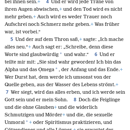
4
bei ihnen sein.
+
Und er wird jede Träne von
ihren Augen abwischen,
+
und den Tod wird es nicht
mehr geben.
+
Auch wird es weder Trauer noch
Aufschrei noch Schmerz mehr geben.
+
Was früher
war, ist vorbei.“
5
Und der auf dem Thron saß,
+
sagte: „Ich mache
alles neu.“
+
Auch sagt er: „Schreibe, denn diese
6
*
Worte sind glaubwürdig
und wahr.“
Und er
teilte mir mit: „Sie sind wahr geworden! Ich bin das
*
Ạlpha und das Ọmega
, der Anfang und das Ende.
+
Wer Durst hat, dem werde ich umsonst von der
Quelle geben, aus der Wasser des Lebens strömt.
+
7
Wer siegt, wird das alles erben, und ich werde sein
8
Gott sein und er mein Sohn.
Doch die Feiglinge
und die ohne Glauben
+
und die widerlich
Schmutzigen und Mörder
+
und die, die sexuelle
*
Unmoral
+
oder Spiritismus praktizieren, und