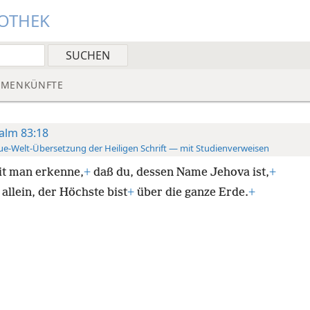
IOTHEK
MMENKÜNFTE
alm 83:18
e-Welt-Übersetzung der Heiligen Schrift — mit Studienverweisen
t man erkenne,
+
daß du, dessen Name Jehova ist,
+
allein, der Höchste bist
+
über die ganze Erde.
+