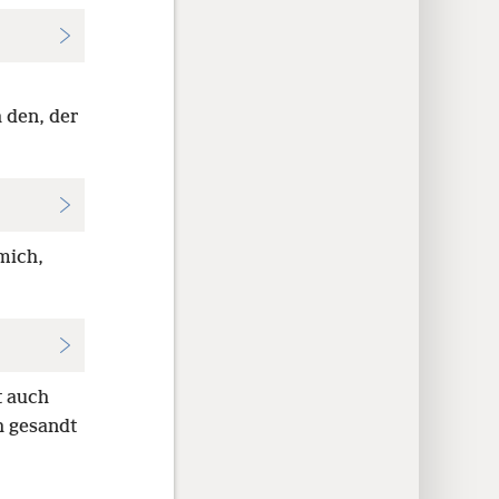
 den, der
mich,
t auch
h gesandt