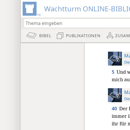
Wachtturm ONLINE-BIBL
BIBEL
PUBLIKATIONEN
ZUSA
Ma
Die
5
Und w
mich au
Ma
Die
40
Der 
immer i
ihr für 