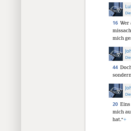
Lu
Die
16
Wer 
missach
mich ge
Jo
Die
44
Doch
sondern
Jo
Die
20
Eins
mich au
hat.“
+