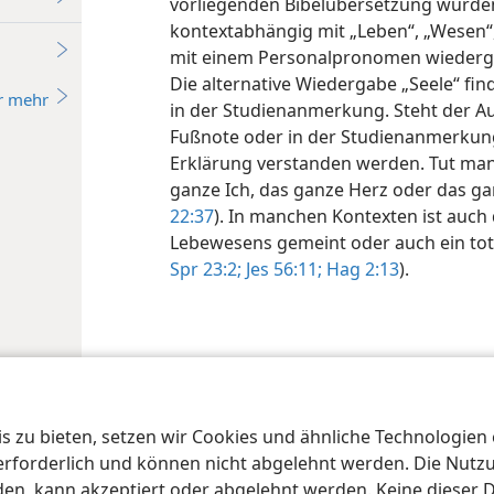
vorliegenden Bibelübersetzung wurden
kontextabhängig mit „Leben“, „Wesen“,
mit einem Personalpronomen wiedergege
Die alternative Wiedergabe „Seele“ fin
r mehr
in der Studienanmerkung. Steht der Au
Fußnote oder in der Studienanmerkung
Erklärung verstanden werden. Tut man 
ganze Ich, das ganze Herz oder das gan
22:37
). In manchen Kontexten ist auch
Lebewesens gemeint oder auch ein tote
Spr 23:2;
Jes 56:11;
Hag 2:13
).
iety of Pennsylvania
Nutzungsbedingungen
Datenschutzerklärung
Date
 zu bieten, setzen wir Cookies und ähnliche Technologien ei
orderlich und können nicht abgelehnt werden. Die Nutzung
n, kann akzeptiert oder abgelehnt werden. Keine dieser 