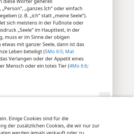
 diese Wörter generell
 „Person“, „ganzes Ich“ oder einfach
ben (z. B. „ich“ statt „meine Seele“).
det sich meistens in der Fußnote oder
sdruck „Seele“ im Haupttext, in der
, muss er im Sinne der obigen
etwas mit ganzer Seele, dann ist das
ze Leben beteiligt (
5Mo 6:5;
Mat
 das Verlangen oder der Appetit eines
r Mensch oder ein totes Tier (
4Mo 6:6;
nschutzeinstellungen
Anmelden
JW.ORG
n. Einige Cookies sind für die
 der zusätzlichen Cookies, die wir nur zur
Daten werden jemals verkauft oder zu