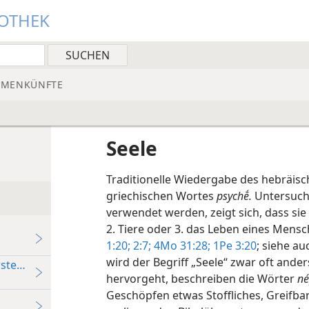
IOTHEK
MMENKÜNFTE
Seele
Traditionelle Wiedergabe des hebräis
griechischen Wortes
psychḗ.
Untersucht
verwendet werden, zeigt sich, dass sie
2. Tiere oder 3. das Leben eines Mensc
1:20;
2:7;
4Mo 31:28;
1Pe 3:20
; siehe au
wird der Begriff „Seele“ zwar oft ande
rstehen?
hervorgeht, beschreiben die Wörter
né
Geschöpfen etwas Stoffliches, Greifbar