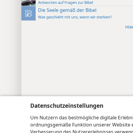
Antworten auf Fragen zur Bibel
Die Seele gemäß der Bibel
Was geschieht mit uns, wenn wir sterben?
Hie
Datenschutzeinstellungen
Copyright
© 2026 Watch Tower Bible and Tract Soc
Um Nutzern das bestmögliche digitale Erlebnis
ordnungsgemäße Funktion unserer Website erf
Verbesserung des Nutzererlebnisses verwende