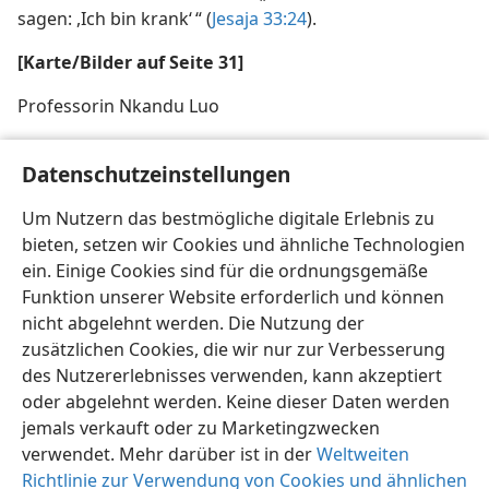
sagen: ,Ich bin krank‘ “ (
Jesaja 33:24
).
[Karte/Bilder auf Seite 31]
Professorin Nkandu Luo
[Bildnachweis]
Datenschutzeinstellungen
Photograph by permission of E. Mwanaleza, Times of
Um Nutzern das bestmögliche digitale Erlebnis zu
Zambia
bieten, setzen wir Cookies und ähnliche Technologien
ein. Einige Cookies sind für die ordnungsgemäße
Funktion unserer Website erforderlich und können
nicht abgelehnt werden. Die Nutzung der
zusätzlichen Cookies, die wir nur zur Verbesserung
Deutsch
Teilen
Einstellungen
des Nutzererlebnisses verwenden, kann akzeptiert
Copyright
© 2026 Watch Tower Bible and Tract Society of Pennsylvania
oder abgelehnt werden. Keine dieser Daten werden
Nutzungsbedingungen
Datenschutzerklärung
Datenschutzeinstellungen
Anmelden
JW.ORG
jemals verkauft oder zu Marketingzwecken
verwendet. Mehr darüber ist in der
Weltweiten
Richtlinie zur Verwendung von Cookies und ähnlichen