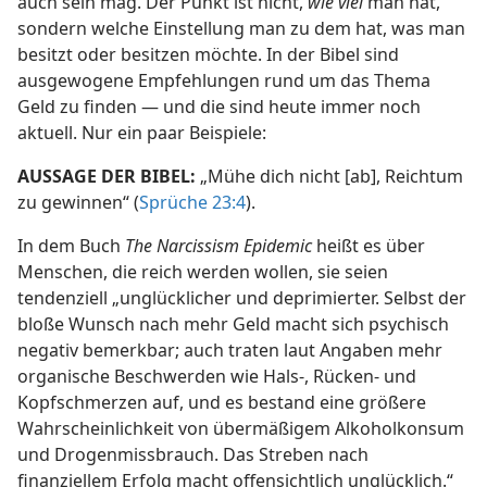
auch sein mag. Der Punkt ist nicht,
wie viel
man hat,
sondern welche Einstellung man zu dem hat, was man
besitzt oder besitzen möchte. In der Bibel sind
ausgewogene Empfehlungen rund um das Thema
Geld zu finden — und die sind heute immer noch
aktuell. Nur ein paar Beispiele:
AUSSAGE DER BIBEL:
„Mühe dich nicht [ab], Reichtum
zu gewinnen“ (
Sprüche 23:4
).
In dem Buch
The Narcissism Epidemic
heißt es über
Menschen, die reich werden wollen, sie seien
tendenziell „unglücklicher und deprimierter. Selbst der
bloße Wunsch nach mehr Geld macht sich psychisch
negativ bemerkbar; auch traten laut Angaben mehr
organische Beschwerden wie Hals-, Rücken- und
Kopfschmerzen auf, und es bestand eine größere
Wahrscheinlichkeit von übermäßigem Alkoholkonsum
und Drogenmissbrauch. Das Streben nach
finanziellem Erfolg macht offensichtlich unglücklich.“