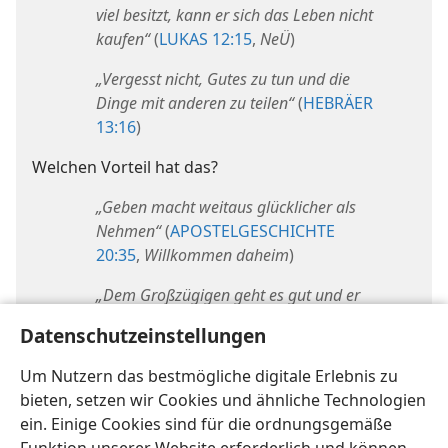
viel besitzt, kann er sich das Leben nicht
kaufen“
(
LUKAS 12:15
,
NeÜ
)
„Vergesst nicht, Gutes zu tun und die
Dinge mit anderen zu teilen“
(
HEBRÄER
13:16
)
Welchen Vorteil hat das?
„Geben macht weitaus glücklicher als
Nehmen“
(
APOSTELGESCHICHTE
20:35
,
Willkommen daheim
)
„Dem Großzügigen geht es gut und er
ist zufrieden; wer anderen hilft, dem
Datenschutzeinstellungen
wird selbst geholfen werden“
(
SPRÜCHE 11:25
,
BfL
)
Um Nutzern das bestmögliche digitale Erlebnis zu
bieten, setzen wir Cookies und ähnliche Technologien
ein. Einige Cookies sind für die ordnungsgemäße