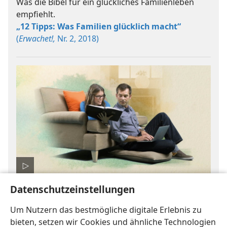
Was die Bibel für ein glückliches Familienleben
empfiehlt.
„12 Tipps: Was Familien glücklich macht“
(
Erwachet!,
Nr. 2, 2018)
Datenschutzeinstellungen
Wer regiert die Welt? In diesem Video wird mit
einer irrigen Meinung aufgeräumt.
Um Nutzern das bestmögliche digitale Erlebnis zu
Was nur in der Bibel steht (ungekürzt)
(3:14)
bieten, setzen wir Cookies und ähnliche Technologien