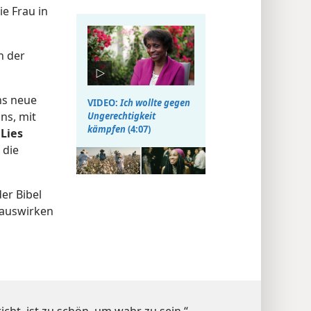
e Frau in
n der
ns neue
VIDEO:
Ich wollte gegen
uns, mit
Ungerechtigkeit
kämpfen
(4:07)
.
Lies
 die
er Bibel
 auswirken