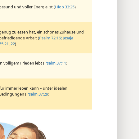
gesund und voller Energie ist (
Hiob 33:25
)
genug zu essen hat, ein schönes Zuhause und
befriedigende Arbeit (
Psalm 72:16;
Jesaja
65:21, 22
)
in völligem Frieden lebt (
Psalm 37:11
)
für immer leben kann – unter idealen
Bedingungen (
Psalm 37:29
)