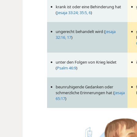
krank ist oder eine Behinderung hat
(
Jesaja 33:24;
35:5, 6
)
ungerecht behandelt wird (
Jesaja
32:16, 17
)
unter den Folgen von Krieg leidet
(
Psalm 46:9
)
beunruhigende Gedanken oder
schmerzliche Erinnerungen hat (
Jesaja
65:17
)