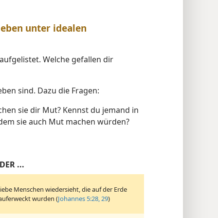
Leben unter idealen
aufgelistet. Welche gefallen dir
eben sind. Dazu die Fragen:
hen sie dir Mut? Kennst du jemand in
, dem sie auch Mut machen würden?
DER ...
liebe Menschen wiedersieht, die auf der Erde
auferweckt wurden (
Johannes 5:28, 29
)