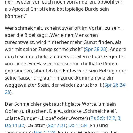
nein, weder von euch noch von anderen, obwohl wir
als Apostel Christi eine kostspielige Bürde sein
könnten.“
Wer schmeichelt, scheint zwar oft im Vorteil zu sein,
aber die Bibel sagt: „Wer einen Menschen
zurechtweist, wird hinterher mehr Gunst finden, als
wer mit seiner Zunge schmeichelt“ (
Spr 28:23
). Andere
durch Schmeichelei zu übervorteilen ist das Gegenteil
von Liebe. Ein Hasser mag schmeichelhafte Reden
gebrauchen, aber letzten Endes wird sein Betrug oder
seine Täuschung auf ihn zurückkommen wie ein
weggewälzter Stein, der wieder zurückrollt (
Spr 26:24-
28
).
Der Schmeichler gebraucht glatte Worte, um sein
Opfer zu täuschen. Die Ausdrücke „Schmeichelei“,
„glatte Zunge“ („Lippe“ oder „Worte“) (
Ps 5:9;
12:2, 3;
Da 11:32
), „Glätte“ (
Spr 7:21;
Da 11:34
, Fn.) und
‘zweideutig’ (
Hes 12:24
, Fn.) sind Wiedergaben des