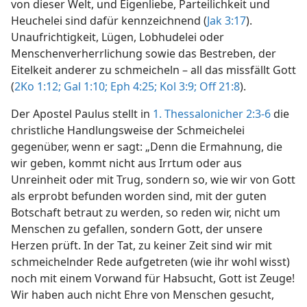
von dieser Welt, und Eigenliebe, Parteilichkeit und
Heuchelei sind dafür kennzeichnend (
Jak 3:17
).
Unaufrichtigkeit, Lügen, Lobhudelei oder
Menschenverherrlichung sowie das Bestreben, der
Eitelkeit anderer zu schmeicheln – all das missfällt Gott
(
2Ko 1:12;
Gal 1:10;
Eph 4:25;
Kol 3:9;
Off 21:8
).
Der Apostel Paulus stellt in
1. Thessalonicher 2:3-6
die
christliche Handlungsweise der Schmeichelei
gegenüber, wenn er sagt: „Denn die Ermahnung, die
wir geben, kommt nicht aus Irrtum oder aus
Unreinheit oder mit Trug, sondern so, wie wir von Gott
als erprobt befunden worden sind, mit der guten
Botschaft betraut zu werden, so reden wir, nicht um
Menschen zu gefallen, sondern Gott, der unsere
Herzen prüft. In der Tat, zu keiner Zeit sind wir mit
schmeichelnder Rede aufgetreten (wie ihr wohl wisst)
noch mit einem Vorwand für Habsucht, Gott ist Zeuge!
Wir haben auch nicht Ehre von Menschen gesucht,