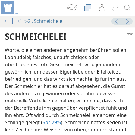
it-2 „Schmeichelei“
SCHMEICHELEI
Worte, die einen anderen angenehm berühren sollen;
Lobhudelei; falsches, unaufrichtiges oder
übertriebenes Lob. Geschmeichelt wird jemandem
gewöhnlich, um dessen Eigenliebe oder Eitelkeit zu
befriedigen, und das wirkt sich nachteilig für ihn aus.
Der Schmeichler hat es darauf abgesehen, die Gunst
998
des anderen zu gewinnen oder von ihm gewisse
anrichten
materielle Vorteile zu erhalten; er möchte, dass sich
79
der Betreffende ihm gegenüber verpflichtet fühlt und
inden?
ihn ehrt. Oft wird durch Schmeichelei jemandem eine
982
Schlinge gelegt (
Spr 29:5
). Schmeichelhaftes Reden ist
el und auf Erden
kein Zeichen der Weisheit von oben, sondern stammt
59