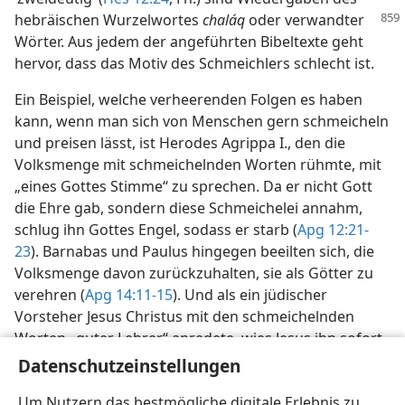
hebräischen Wurzelwortes
chaláq
oder verwandter
Wörter. Aus jedem der angeführten Bibeltexte geht
hervor, dass das Motiv des Schmeichlers schlecht ist.
Ein Beispiel, welche verheerenden Folgen es haben
kann, wenn man sich von Menschen gern schmeicheln
und preisen lässt, ist Herodes Agrippa I., den die
Volksmenge mit schmeichelnden Worten rühmte, mit
„eines Gottes Stimme“ zu sprechen. Da er nicht Gott
die Ehre gab, sondern diese Schmeichelei annahm,
schlug ihn Gottes Engel, sodass er starb (
Apg 12:21-
23
). Barnabas und Paulus hingegen beeilten sich, die
Volksmenge davon zurückzuhalten, sie als Götter zu
verehren (
Apg 14:11-15
). Und als ein jüdischer
Vorsteher Jesus Christus mit den schmeichelnden
Worten „guter Lehrer“ anredete, wies Jesus ihn sofort
zurecht und sagte zu ihm: „Warum nennst du mich
Datenschutzeinstellungen
gut? Niemand ist gut als nur einer, Gott“ (
Luk 18:18, 19
;
Um Nutzern das bestmögliche digitale Erlebnis zu
vgl.
Hi 32:21, 22
).