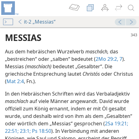
it-2 „Messias“
MESSIAS
Aus dem hebräischen Wurzelverb
maschách,
das
„bestreichen“ oder „salben“ bedeutet (
2Mo 29:2,
7
).
Messias
(maschíach)
bedeutet „Gesalbter“. Die
griechische Entsprechung lautet
Christós
oder Christus
(
Mat 2:4
, Fn.).
In den Hebräischen Schriften wird das Verbaladjektiv
maschíach
auf viele Männer angewandt. David wurde
offiziell zum König ernannt, indem er mit Öl gesalbt
sse
wurde, und deshalb wird von ihm als dem „Gesalbten“
be)
oder wörtlich dem „Messias“ gesprochen (
2Sa 19:21;
sse
22:51;
23:1;
Ps 18:50
). In Verbindung mit anderen
be)
Königen, wie Saul und Salomo, erscheint der Begriff