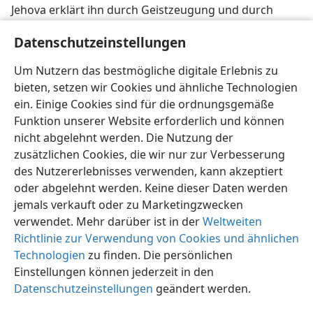
Jehova erklärt ihn durch Geistzeugung und durch
Auferstehung zu seinem Sohn
Datenschutzeinstellungen
Mat 3:16, 17;
Mar 1:9-11;
Luk 3:21,22;
Apg 13:33;
Rö 1:4;
Um Nutzern das bestmögliche digitale Erlebnis zu
Heb 1:5;
5:5
bieten, setzen wir Cookies und ähnliche Technologien
ein. Einige Cookies sind für die ordnungsgemäße
Funktion unserer Website erforderlich und können
nicht abgelehnt werden. Die Nutzung der
zusätzlichen Cookies, die wir nur zur Verbesserung
Deutsch
Teilen
Einstellungen
des Nutzererlebnisses verwenden, kann akzeptiert
Copyright
© 2026 Watch Tower Bible and Tract Society of Pennsylvania
oder abgelehnt werden. Keine dieser Daten werden
Nutzungsbedingungen
Datenschutzerklärung
Datenschutzeinstellungen
Anmelden
JW.ORG
jemals verkauft oder zu Marketingzwecken
verwendet. Mehr darüber ist in der
Weltweiten
Richtlinie zur Verwendung von Cookies und ähnlichen
Technologien
zu finden. Die persönlichen
Einstellungen können jederzeit in den
Datenschutzeinstellungen
geändert werden.