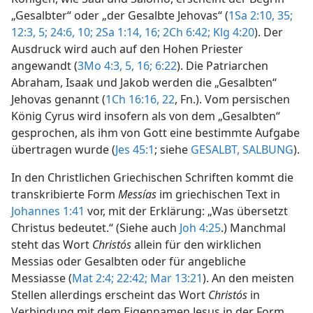
„Gesalbter“ oder „der Gesalbte Jehovas“ (
1Sa 2:10,
35;
12:3,
5;
24:6,
10;
2Sa 1:14,
16;
2Ch 6:42;
Klg 4:20
). Der
Ausdruck wird auch auf den Hohen Priester
angewandt (
3Mo 4:3,
5,
16;
6:22
). Die Patriarchen
Abraham, Isaak und Jakob werden die „Gesalbten“
Jehovas genannt (
1Ch 16:16,
22
, Fn.). Vom persischen
König Cyrus wird insofern als von dem „Gesalbten“
gesprochen, als ihm von Gott eine bestimmte Aufgabe
übertragen wurde (
Jes 45:1
; siehe
GESALBT, SALBUNG
).
In den Christlichen Griechischen Schriften kommt die
transkribierte Form
Messías
im griechischen Text in
Johannes 1:41
vor, mit der Erklärung: „Was übersetzt
Christus bedeutet.“ (Siehe auch
Joh 4:25
.) Manchmal
steht das Wort
Christós
allein für den wirklichen
Messias oder Gesalbten oder für angebliche
Messiasse (
Mat 2:4;
22:42;
Mar 13:21
). An den meisten
Stellen allerdings erscheint das Wort
Christós
in
Verbindung mit dem Eigennamen Jesus in der Form