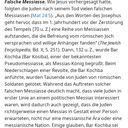
Falsche Messiasse.
Wie Jesus vorhergesagt hatte,
folgten die Juden nach seinem Tod vielen falschen
Messiassen (
Mat 24:5
). „Aus den Worten des Josephus
geht hervor, dass im 1. Jahrhundert vor der Zerstörung
des Tempels [70 u. Z.] eine Reihe von Messiassen
aufstanden, die die Befreiung vom römischen Joch
versprachen und willige Anhänger fanden“ (
The Jewish
Encyclopedia,
Bd. X, S. 251). Dann, 132 u. Z., wurde Bar
Kochba (Bar Kosiba), einer der bekanntesten
Pseudomessiasse, als Messias-König begrüßt. Beim
Niederschlagen einer Revolte, die Bar Kochba
anführte, wurden Tausende von Juden von römischen
Soldaten getötet. Während das Auftreten solcher
falschen Messiasse deutlich macht, dass viele Juden in
erster Linie an einem politischen Messias interessiert
waren, wird dadurch auch gezeigt, dass die Juden
richtigerweise einen Messias in Gestalt einer Person
erwarteten, nicht nur eine messianische Ära oder eine
messianische Nation. Einige glauben, Bar Kochba sei