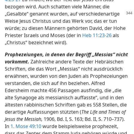
bezogen wird. Auch schatten viele Männer, die
„Gesalbte“ genannt
wurden, auf verschiedenartige
Weise Jesus Christus und das Werk vor, das er tun
würde; zu diesen Männern gehörten David, der Hohe
Priester Israels und Moses (der in
Heb 11:23-26
als
„Christus“ bezeichnet wird).
Prophezeiungen, in denen der Begriff „Messias“ nicht
vorkommt.
Zahlreiche andere Texte der Hebräischen
Schriften, die das Wort „Messias“ nicht ausdrücklich
erwähnen, wurden von den Juden als Prophezeiungen
verstanden, die sich auf ihn beziehen. Alfred
Edersheim machte 456 Passagen ausfindig, die „die
alte Synagoge als messianisch auffasste“, und in den
ältesten rabbinischen Schriften gab es 558 Stellen, die
derartige Auffassungen stützten (
The Life and Times of
Jesus the Messiah,
1906, Bd. I, S. 163; Bd. II, S. 710–737).
In
1. Mose 49:10
wurde beispielsweise prophezeit,
dass das Zepter dem Stamm Juda gehören würde und