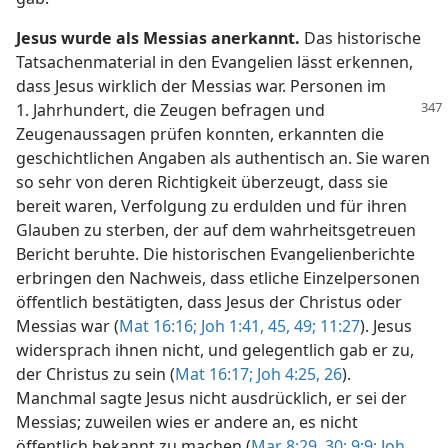
Jesus wurde als Messias anerkannt.
Das historische
Tatsachenmaterial in den Evangelien lässt erkennen,
dass Jesus wirklich der Messias war. Personen im
1. Jahrhundert, die Zeugen
befragen und
Zeugenaussagen prüfen konnten, erkannten die
geschichtlichen Angaben als authentisch an. Sie waren
so sehr von deren Richtigkeit überzeugt, dass sie
bereit waren, Verfolgung zu erdulden und für ihren
Glauben zu sterben, der auf dem wahrheitsgetreuen
Bericht beruhte. Die historischen Evangelienberichte
erbringen den Nachweis, dass etliche Einzelpersonen
öffentlich bestätigten, dass Jesus der Christus oder
Messias war (
Mat 16:16;
Joh 1:41,
45,
49;
11:27
). Jesus
widersprach ihnen nicht, und gelegentlich gab er zu,
der Christus zu sein (
Mat 16:17;
Joh 4:25, 26
).
Manchmal sagte Jesus nicht ausdrücklich, er sei der
Messias; zuweilen wies er andere an, es nicht
öffentlich bekannt zu machen (
Mar 8:29, 30;
9:9;
Joh