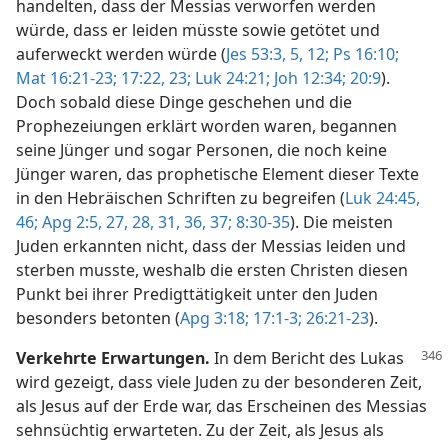
handelten, dass der Messias verworfen werden
würde, dass er leiden müsste sowie getötet und
auferweckt werden würde (
Jes 53:3,
5,
12;
Ps 16:10;
Mat 16:21-23;
17:22, 23;
Luk 24:21;
Joh 12:34;
20:9
).
Doch sobald diese Dinge geschehen und die
Prophezeiungen erklärt worden waren, begannen
seine Jünger und sogar Personen, die noch keine
Jünger waren, das prophetische Element dieser Texte
in den Hebräischen Schriften zu begreifen (
Luk 24:45,
46;
Apg 2:5,
27, 28,
31,
36, 37;
8:30-35
). Die meisten
Juden erkannten nicht, dass der Messias leiden und
sterben musste, weshalb die ersten Christen diesen
Punkt bei ihrer Predigttätigkeit unter den Juden
besonders betonten (
Apg 3:18;
17:1-3;
26:21-23
).
Verkehrte Erwartungen.
In dem Bericht des Lukas
wird gezeigt, dass viele Juden zu der besonderen Zeit,
als Jesus auf der Erde war, das Erscheinen des Messias
sehnsüchtig erwarteten. Zu der Zeit, als Jesus als