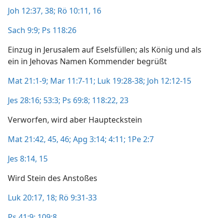
Joh 12:37, 38;
Rö 10:11,
16
Sach 9:9;
Ps 118:26
Einzug in Jerusalem auf Eselsfüllen; als König und als
ein in Jehovas Namen Kommender begrüßt
Mat 21:1-9;
Mar 11:7-11;
Luk 19:28-38;
Joh 12:12-15
Jes 28:16;
53:3;
Ps 69:8;
118:22, 23
Verworfen, wird aber Haupteckstein
Mat 21:42,
45, 46;
Apg 3:14;
4:11;
1Pe 2:7
Jes 8:14, 15
Wird Stein des Anstoßes
Luk 20:17, 18;
Rö 9:31-33
Ps 41:9;
109:8