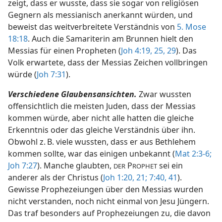
zeigt, dass er wusste, dass sie sogar von religiösen
Gegnern als messianisch anerkannt würden, und
beweist das weitverbreitete Verständnis von
5. Mose
18:18
. Auch die Samariterin am Brunnen hielt den
Messias für einen Propheten (
Joh 4:19,
25,
29
). Das
Volk erwartete, dass der Messias Zeichen vollbringen
würde (
Joh 7:31
).
Verschiedene Glaubensansichten.
Zwar wussten
offensichtlich die meisten Juden, dass der Messias
kommen würde, aber nicht alle hatten die gleiche
Erkenntnis oder das gleiche Verständnis über ihn.
Obwohl z. B. viele wussten, dass er aus Bethlehem
kommen sollte, war das einigen unbekannt (
Mat 2:3-6;
Joh 7:27
). Manche glaubten,
P
sei ein
DER
ROPHET
anderer als der Christus (
Joh 1:20, 21;
7:40, 41
).
Gewisse Prophezeiungen über den Messias wurden
nicht verstanden, noch nicht einmal von Jesu Jüngern.
Das traf besonders auf Prophezeiungen zu, die davon