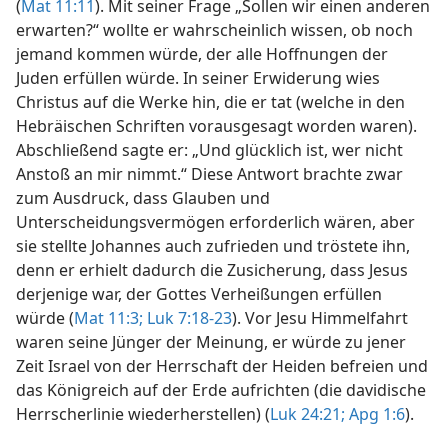
(
Mat 11:11
). Mit seiner Frage „Sollen wir einen anderen
erwarten?“ wollte er wahrscheinlich wissen, ob noch
jemand kommen würde, der alle Hoffnungen der
Juden erfüllen würde. In seiner Erwiderung wies
Christus auf die Werke hin, die er tat (welche in den
Hebräischen Schriften vorausgesagt worden waren).
Abschließend sagte er: „Und glücklich ist, wer nicht
Anstoß an mir nimmt.“ Diese Antwort brachte zwar
zum Ausdruck, dass Glauben und
Unterscheidungsvermögen erforderlich wären, aber
sie stellte Johannes auch zufrieden und tröstete ihn,
denn er erhielt dadurch die Zusicherung, dass Jesus
derjenige war, der Gottes Verheißungen erfüllen
würde (
Mat 11:3;
Luk 7:18-23
). Vor Jesu Himmelfahrt
waren seine Jünger der Meinung, er würde zu jener
Zeit Israel von der Herrschaft der Heiden befreien und
das Königreich auf der Erde aufrichten (die davidische
Herrscherlinie wiederherstellen) (
Luk 24:21;
Apg 1:6
).