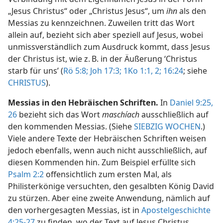
„Jesus Christus“ oder „Christus Jesus“, um
ihn
als den
Messias zu kennzeichnen. Zuweilen tritt das Wort
allein auf, bezieht sich aber speziell auf Jesus, wobei
unmissverständlich zum Ausdruck kommt, dass Jesus
der Christus ist, wie z. B. in der Äußerung ‘Christus
starb für uns’ (
Rö 5:8;
Joh 17:3;
1Ko 1:1, 2;
16:24
; siehe
CHRISTUS
).
Messias in den Hebräischen Schriften.
In
Daniel 9:25,
26
bezieht sich das Wort
maschíach
ausschließlich auf
den kommenden Messias. (Siehe
SIEBZIG WOCHEN
.)
Viele andere Texte der Hebräischen Schriften weisen
jedoch ebenfalls, wenn auch nicht ausschließlich, auf
diesen Kommenden hin. Zum Beispiel erfüllte sich
Psalm 2:2
offensichtlich zum ersten Mal, als
Philisterkönige versuchten, den gesalbten König David
zu stürzen. Aber eine zweite Anwendung, nämlich auf
den vorhergesagten Messias, ist in
Apostelgeschichte
4:25-27
zu finden, wo der Text auf Jesus Christus