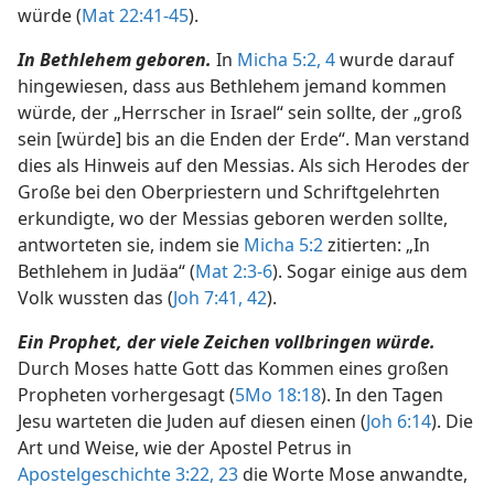
würde (
Mat 22:41-45
).
In Bethlehem geboren.
In
Micha 5:2,
4
wurde darauf
hingewiesen, dass aus Bethlehem jemand kommen
würde, der „Herrscher in Israel“ sein sollte, der „groß
sein [würde] bis an die Enden der Erde“. Man verstand
dies als Hinweis auf den Messias. Als sich Herodes der
Große bei den Oberpriestern und Schriftgelehrten
erkundigte, wo der Messias geboren werden sollte,
antworteten sie, indem sie
Micha 5:2
zitierten: „In
Bethlehem in Judäa“ (
Mat 2:3-6
). Sogar einige aus dem
Volk wussten das (
Joh 7:41, 42
).
Ein Prophet, der viele Zeichen vollbringen würde.
Durch Moses hatte Gott das Kommen eines großen
Propheten vorhergesagt (
5Mo 18:18
). In den Tagen
Jesu warteten die Juden auf diesen einen (
Joh 6:14
). Die
Art und Weise, wie der Apostel Petrus in
Apostelgeschichte 3:22, 23
die Worte Mose anwandte,