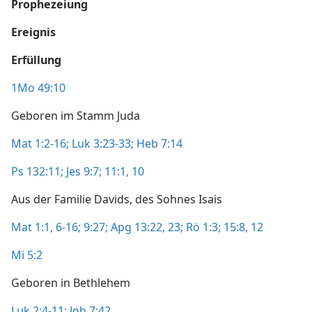
Prophezeiung
Ereignis
Erfüllung
1Mo 49:10
Geboren im Stamm Juda
Mat 1:2-16;
Luk 3:23-33;
Heb 7:14
Ps 132:11;
Jes 9:7;
11:1,
10
Aus der Familie Davids, des Sohnes Isais
Mat 1:1,
6-16;
9:27;
Apg 13:22, 23;
Rö 1:3;
15:8,
12
Mi 5:2
Geboren in Bethlehem
Luk 2:4-11;
Joh 7:42