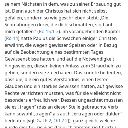
seinem Nächsten in dem, was zu seiner Erbauung gut
ist. Denn auch der Christus hat sich nicht selbst
gefallen, sondern so wie geschrieben steht: ‚Die
Schmähungen derer, die dich schmähten, sind auf
mich gefallen‘“ (
Rö 15:1-3
). Im vorangehenden Kapitel
(
Rö 14
) hatte Paulus die Schwächen einiger Christen
erwähnt, die wegen gewisser Speisen oder in Bezug
auf die Beobachtung eines bestimmten Tages
Gewissensbisse hatten, und auf die Notwendigkeit
hingewiesen, diesen keinen Anlass zum Straucheln zu
geben, sondern sie zu erbauen. Das konnte bedeuten,
dass die, die ein gutes Verständnis, einen festen
Glauben und ein starkes Gewissen hatten, auf gewisse
Rechte verzichten mussten, was für sie vielleicht nicht
besonders erfreulich war. Dessen ungeachtet mussten
sie es „tragen“ (das an dieser Stelle gebrauchte Verb
kann sowohl „tragen“ als auch „ertragen oder dulden“
bedeuten [vgl.
Gal 6:2;
Off 2:2
]), ganz gleich, welche
Bürde dies für sie war; dadurch ahmten sie Christus