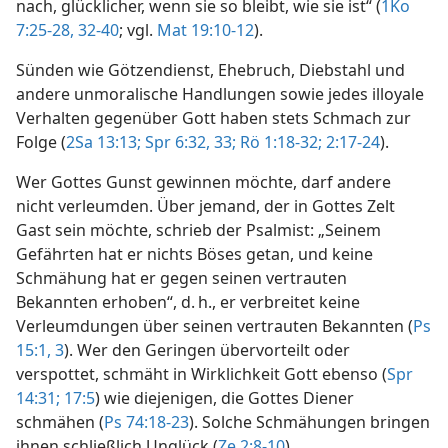
nach, glücklicher, wenn sie so bleibt, wie sie ist“ (
1Ko
7:25-28,
32-40
; vgl.
Mat 19:10-12
).
Sünden wie Götzendienst, Ehebruch, Diebstahl und
andere unmoralische Handlungen sowie jedes illoyale
Verhalten gegenüber Gott haben stets Schmach zur
Folge (
2Sa 13:13;
Spr 6:32, 33;
Rö 1:18-32;
2:17-24
).
Wer Gottes Gunst gewinnen möchte, darf andere
nicht verleumden. Über jemand, der in Gottes Zelt
Gast sein möchte, schrieb der Psalmist: „Seinem
Gefährten hat er nichts Böses getan, und keine
Schmähung hat er gegen seinen vertrauten
Bekannten erhoben“, d. h., er verbreitet keine
Verleumdungen über seinen vertrauten Bekannten (
Ps
15:1,
3
). Wer den Geringen übervorteilt oder
verspottet, schmäht in Wirklichkeit Gott ebenso (
Spr
14:31;
17:5
) wie diejenigen, die Gottes Diener
schmähen (
Ps 74:18-23
). Solche Schmähungen bringen
ihnen schließlich Unglück (
Ze 2:8-10
).