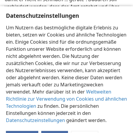
verhindert werden, dass das Amt entehrt und über
wahre Christen ungünstig geredet wird, weil sich eine
Datenschutzeinstellungen
prominente Person in der Versammlung etwas
Um Nutzern das bestmögliche digitale Erlebnis zu
zuschulden kommen ließ (
1Ti 3:7
).
bieten, setzen wir Cookies und ähnliche Technologien
ein. Einige Cookies sind für die ordnungsgemäße
Funktion unserer Website erforderlich und können
nicht abgelehnt werden. Die Nutzung der
zusätzlichen Cookies, die wir nur zur Verbesserung
Deutsch
Teilen
Einstellungen
des Nutzererlebnisses verwenden, kann akzeptiert
Copyright
© 2026 Watch Tower Bible and Tract Society of Pennsylvania
oder abgelehnt werden. Keine dieser Daten werden
Nutzungsbedingungen
Datenschutzerklärung
Datenschutzeinstellungen
Anmelden
JW.ORG
jemals verkauft oder zu Marketingzwecken
verwendet. Mehr darüber ist in der
Weltweiten
Richtlinie zur Verwendung von Cookies und ähnlichen
Technologien
zu finden. Die persönlichen
Einstellungen können jederzeit in den
Datenschutzeinstellungen
geändert werden.