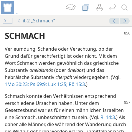
it-2 „Schmach“
SCHMACH
Verleumdung, Schande oder Verachtung, ob der
Grund dafür gerechtfertigt ist oder nicht. Mit dem
Wort Schmach werden gewöhnlich das griechische
Substantiv
oneidismós
(oder
óneidos
) und das
hebräische Substantiv
cherpáh
wiedergegeben. (Vgl.
ntlich geschmäht werden?
1Mo 30:23;
Ps 69:9;
Luk 1:25;
Rö 15:3
.)
995
Schmach konnte den Verhältnissen entsprechend
verschiedene Ursachen haben. Unter dem
Gesetzesbund war es für einen männlichen Israeliten
004
eine Schmach, unbeschnitten zu sein. (Vgl.
Ri 14:3
.) Als
daher alle Männer, die während der Wanderung durch
die Wildnis geboren worden waren, unmittelbar nach