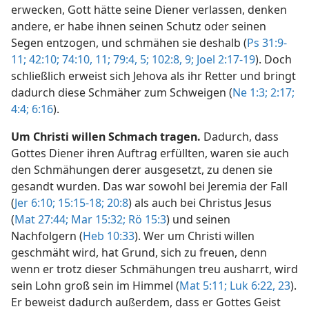
erwecken, Gott hätte seine Diener verlassen, denken
andere, er habe ihnen seinen Schutz oder seinen
Segen entzogen, und schmähen sie deshalb (
Ps 31:9-
11;
42:10;
74:10, 11;
79:4, 5;
102:8, 9;
Joel 2:17-19
). Doch
schließlich erweist sich Jehova als ihr Retter und bringt
dadurch diese Schmäher zum Schweigen (
Ne 1:3;
2:17;
4:4;
6:16
).
Um Christi willen Schmach tragen.
Dadurch, dass
Gottes Diener ihren Auftrag erfüllten, waren sie auch
den Schmähungen derer ausgesetzt, zu denen sie
gesandt wurden. Das war sowohl bei Jeremia der Fall
(
Jer 6:10;
15:15-18;
20:8
) als auch bei Christus Jesus
(
Mat 27:44;
Mar 15:32;
Rö 15:3
) und seinen
Nachfolgern (
Heb 10:33
). Wer um Christi willen
geschmäht wird, hat Grund, sich zu freuen, denn
wenn er trotz dieser Schmähungen treu ausharrt, wird
sein Lohn groß sein im Himmel (
Mat 5:11;
Luk 6:22, 23
).
Er beweist dadurch außerdem, dass er Gottes Geist