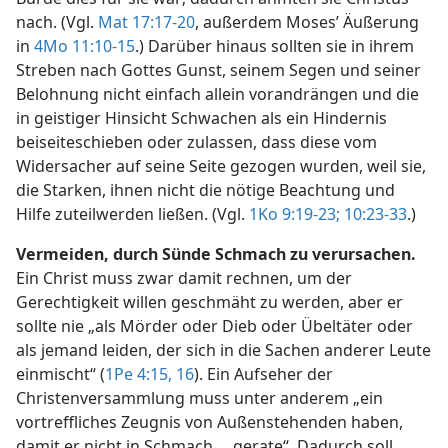
nach. (Vgl.
Mat 17:17-20
, außerdem Moses’ Äußerung
in
4Mo 11:10-15
.) Darüber hinaus sollten sie in ihrem
Streben nach Gottes Gunst, seinem Segen und seiner
Belohnung nicht einfach allein vorandrängen und die
in geistiger Hinsicht Schwachen als ein Hindernis
beiseiteschieben oder zulassen, dass diese vom
Widersacher auf seine Seite gezogen wurden, weil sie,
die Starken, ihnen nicht die nötige Beachtung und
Hilfe zuteilwerden ließen. (Vgl.
1Ko 9:19-23;
10:23-33
.)
Vermeiden, durch Sünde Schmach zu verursachen.
Ein Christ muss zwar damit rechnen, um der
Gerechtigkeit willen geschmäht zu werden, aber er
sollte nie „als Mörder oder Dieb oder Übeltäter oder
als jemand leiden, der sich in die Sachen anderer Leute
einmischt“ (
1Pe 4:15, 16
). Ein Aufseher der
Christenversammlung muss unter anderem „ein
vortreffliches Zeugnis von Außenstehenden haben,
damit er nicht in Schmach ... gerate“. Dadurch soll