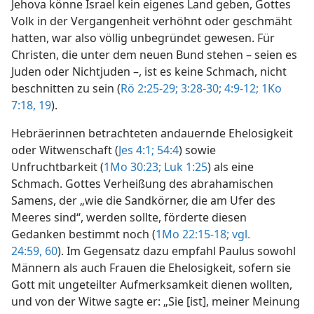
Jehova könne Israel kein eigenes Land geben, Gottes
Volk in der Vergangenheit verhöhnt oder geschmäht
hatten, war also völlig unbegründet gewesen. Für
Christen, die unter dem neuen Bund stehen – seien es
Juden oder Nichtjuden –, ist es keine Schmach, nicht
beschnitten zu sein (
Rö 2:25-29;
3:28-30;
4:9-12;
1Ko
7:18, 19
).
Hebräerinnen betrachteten andauernde Ehelosigkeit
oder Witwenschaft (
Jes 4:1;
54:4
) sowie
Unfruchtbarkeit (
1Mo 30:23;
Luk 1:25
) als eine
Schmach. Gottes Verheißung des abrahamischen
Samens, der „wie die Sandkörner, die am Ufer des
Meeres sind“, werden sollte, förderte diesen
Gedanken bestimmt noch (
1Mo 22:15-18;
vgl.
24:59, 60
). Im Gegensatz dazu empfahl Paulus sowohl
Männern als auch Frauen die Ehelosigkeit, sofern sie
Gott mit ungeteilter Aufmerksamkeit dienen wollten,
und von der Witwe sagte er: „Sie [ist], meiner Meinung