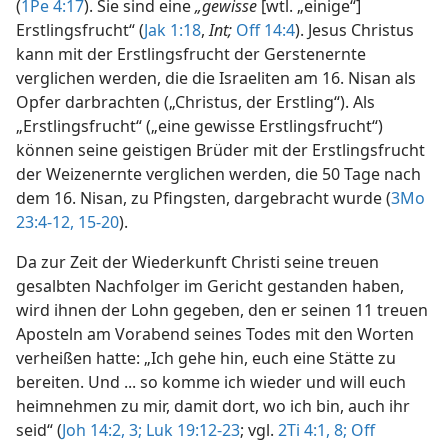
(
1Pe 4:17
). Sie sind eine
„gewisse
[wtl. „einige“]
Erstlingsfrucht“ (
Jak 1:18
,
Int;
Off 14:4
). Jesus Christus
kann mit der Erstlingsfrucht der Gerstenernte
verglichen werden, die die Israeliten am 16. Nisan als
Opfer darbrachten („Christus, der Erstling“). Als
„Erstlingsfrucht“ („eine gewisse Erstlingsfrucht“)
können seine geistigen Brüder mit der Erstlingsfrucht
der Weizenernte verglichen werden, die 50 Tage nach
dem 16. Nisan, zu Pfingsten, dargebracht wurde (
3Mo
23:4-12,
15-20
).
Da zur Zeit der Wiederkunft Christi seine treuen
gesalbten Nachfolger im Gericht gestanden haben,
wird ihnen der Lohn gegeben, den er seinen 11 treuen
Aposteln am Vorabend seines Todes mit den Worten
verheißen hatte: „Ich gehe hin, euch eine Stätte zu
bereiten. Und ... so komme ich wieder und will euch
heimnehmen zu mir, damit dort, wo ich bin, auch ihr
seid“ (
Joh 14:2, 3;
Luk 19:12-23
; vgl.
2Ti 4:1,
8;
Off