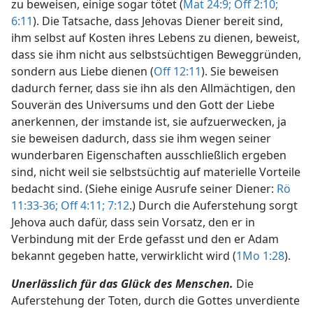
zu beweisen, einige sogar tötet (
Mat 24:9;
Off 2:10;
6:11
). Die Tatsache, dass Jehovas Diener bereit sind,
ihm selbst auf Kosten ihres Lebens zu dienen, beweist,
dass sie ihm nicht aus selbstsüchtigen Beweggründen,
sondern aus Liebe dienen (
Off 12:11
). Sie beweisen
dadurch ferner, dass sie ihn als den Allmächtigen, den
Souverän des Universums und den Gott der Liebe
anerkennen, der imstande ist, sie aufzuerwecken, ja
sie beweisen dadurch, dass sie ihm wegen seiner
wunderbaren Eigenschaften ausschließlich ergeben
sind, nicht weil sie selbstsüchtig auf materielle Vorteile
bedacht sind. (Siehe einige Ausrufe seiner Diener:
Rö
11:33-36;
Off 4:11;
7:12
.) Durch die Auferstehung sorgt
Jehova auch dafür, dass sein Vorsatz, den er in
Verbindung mit der Erde gefasst und den er Adam
bekannt gegeben hatte, verwirklicht wird (
1Mo 1:28
).
Unerlässlich für das Glück des Menschen.
Die
Auferstehung der Toten, durch die Gottes unverdiente