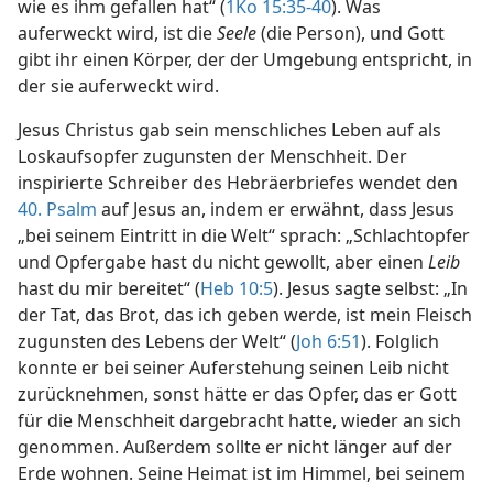
wie es ihm gefallen hat“ (
1Ko 15:35-40
). Was
auferweckt wird, ist die
Seele
(die Person), und Gott
gibt ihr einen Körper, der der Umgebung entspricht, in
der sie auferweckt wird.
Jesus Christus gab sein menschliches Leben auf als
Loskaufsopfer zugunsten der Menschheit. Der
inspirierte Schreiber des Hebräerbriefes wendet den
40. Psalm
auf Jesus an, indem er erwähnt, dass Jesus
„bei seinem Eintritt in die Welt“ sprach: „Schlachtopfer
und Opfergabe hast du nicht gewollt, aber einen
Leib
hast du mir bereitet“ (
Heb 10:5
). Jesus sagte selbst: „In
der Tat, das Brot, das ich geben werde, ist mein Fleisch
zugunsten des Lebens der Welt“ (
Joh 6:51
). Folglich
konnte er bei seiner Auferstehung seinen Leib nicht
zurücknehmen, sonst hätte er das Opfer, das er Gott
für die Menschheit dargebracht hatte, wieder an sich
genommen. Außerdem sollte er nicht länger auf der
Erde wohnen. Seine Heimat ist im Himmel, bei seinem