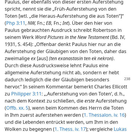
Paulus, der ebenfalls von dieser ersten Auferstehung
spricht, nennt sie die „Früh-Auferstehung von den
Toten [wtl. „die Heraus-Auferstehung die aus Toten“]“
(
Php 3:11
,
NW,
Fn.;
EB,
Fn.;
Int
). Über den hier von
Paulus gebrauchten Ausdruck schreibt Robertson in
seinem Werk
Word Pictures in the New Testament
(Bd. IV,
1931, S. 454): „Offenbar denkt Paulus hier nur an die
Auferstehung der Gläubigen von den Toten, daher das
zweimalige
ex
[aus]
(ten exanastasin ten ek nekron)
.
Durch diese Ausdrucksweise lehnt Paulus eine
allgemeine Auferstehung nicht ab, sondern er hebt
dadurch
lediglich die der Gläubigen besonders
hervor.“ In seinem Kommentar bemerkt Charles Ellicott
zu
Philipper 3:11
: „‚Auferstehung von den Toten‘, d. h.,
nach dem Kontext zu schließen, die
erste
Auferstehung
(
Offb. xx. 5
), wenn beim Kommen des Herrn die Toten
in Ihm zuerst auferstehen werden (
1. Thessalon. iv. 16
)
und die Lebenden entrückt werden, um Ihm in den
Wolken zu begegnen (
1. Thess. iv. 17
); vergleiche
Lukas