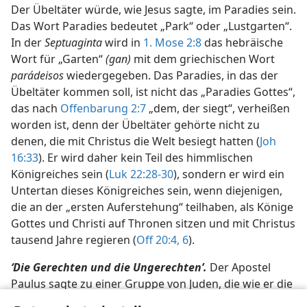
Der Übeltäter würde, wie Jesus sagte, im Paradies sein.
Das Wort Paradies bedeutet „Park“ oder „Lustgarten“.
In der
Septuaginta
wird in
1. Mose 2:8
das hebräische
Wort für „Garten“
(gan)
mit dem griechischen Wort
parádeisos
wiedergegeben. Das Paradies, in das der
Übeltäter kommen soll, ist nicht das „Paradies Gottes“,
das nach
Offenbarung 2:7
„dem, der siegt“, verheißen
worden ist, denn der Übeltäter gehörte nicht zu
denen, die mit Christus die Welt besiegt hatten (
Joh
16:33
). Er wird daher kein Teil des himmlischen
Königreiches sein (
Luk 22:28-30
), sondern er wird ein
Untertan dieses Königreiches sein, wenn diejenigen,
die an der „ersten Auferstehung“ teilhaben, als Könige
Gottes und Christi auf Thronen sitzen und mit Christus
tausend Jahre regieren (
Off 20:4,
6
).
‘Die Gerechten und die Ungerechten’.
Der Apostel
Paulus sagte zu einer Gruppe von Juden, die wie er die
Hoffnung auf eine Auferstehung hegten, dass „es eine