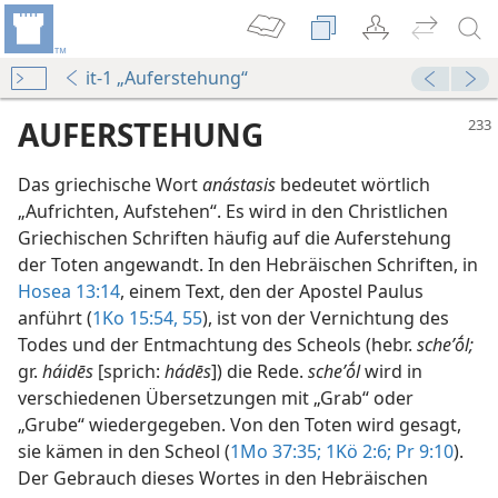
it-1 „Auferstehung“
AUFERSTEHUNG
Das griechische Wort
anástasis
bedeutet wörtlich
„Aufrichten, Aufstehen“. Es wird in den Christlichen
Griechischen Schriften häufig auf die Auferstehung
der Toten angewandt. In den Hebräischen Schriften, in
Hosea 13:14
, einem Text, den der Apostel Paulus
shoffnung
anführt (
1Ko 15:54, 55
), ist von der Vernichtung des
982
Todes und der Entmachtung des Scheols (hebr.
scheʼṓl;
gr.
háidēs
[sprich:
hádēs
]) die Rede.
scheʼṓl
wird in
54
verschiedenen Übersetzungen mit „Grab“ oder
„Grube“ wiedergegeben. Von den Toten wird gesagt,
982
sie kämen in den Scheol (
1Mo 37:35;
1Kö 2:6;
Pr 9:10
).
ferstehung bietet
Der Gebrauch dieses Wortes in den Hebräischen
65