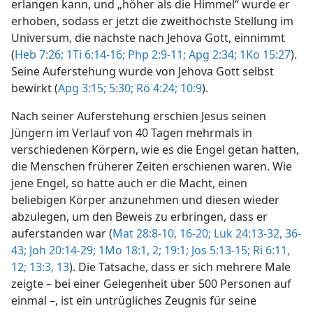
erlangen kann, und „höher als die Himmel“ wurde er
erhoben, sodass er jetzt die zweithöchste Stellung im
Universum, die nächste nach Jehova Gott, einnimmt
(
Heb 7:26;
1Ti 6:14-16;
Php 2:9-11;
Apg 2:34;
1Ko 15:27
).
Seine Auferstehung wurde von Jehova Gott selbst
bewirkt (
Apg 3:15;
5:30;
Rö 4:24;
10:9
).
Nach seiner Auferstehung erschien Jesus seinen
Jüngern im Verlauf von 40 Tagen mehrmals in
verschiedenen Körpern, wie es die Engel getan hatten,
die Menschen früherer Zeiten erschienen waren. Wie
jene Engel, so hatte auch er die Macht, einen
beliebigen Körper anzunehmen und diesen wieder
abzulegen, um den Beweis zu erbringen, dass er
auferstanden war (
Mat 28:8-10,
16-20;
Luk 24:13-32,
36-
43;
Joh 20:14-29;
1Mo 18:1, 2;
19:1;
Jos 5:13-15;
Ri 6:11,
12;
13:3,
13
). Die Tatsache, dass er sich mehrere Male
zeigte – bei einer Gelegenheit über 500 Personen auf
einmal –, ist ein untrügliches Zeugnis für seine