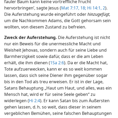
fauler Baum kann keine vortreffliche Frucht
hervorbringen’, sagte Jesus (
Mat 7:17, 18;
Hi 14:1, 2
).
Die Auferstehung wurde eingeführt oder
hinzugefügt,
um die Nachkommen Adams, die Gott gehorsam sein
wollten, von diesem Zustand zu befreien.
Zweck der Auferstehung.
Die Auferstehung ist nicht
nur ein Beweis für die unermessliche Macht und
Weisheit Jehovas, sondern auch für seine Liebe und
Barmherzigkeit sowie dafür, dass er die am Leben
erhält, die ihm dienen (
1Sa 2:6
). Da er die Macht hat,
Tote aufzuerwecken, kann er es so weit kommen
lassen, dass sich seine Diener ihm gegenüber sogar
bis in den Tod als treu erweisen. Er ist in der Lage,
Satans Behauptung „Haut um Haut, und alles, was ein
Mensch hat, wird er für seine Seele geben“ zu
widerlegen (
Hi 2:4
). Er kann Satan bis zum Äußersten
gehen lassen, d. h. so weit, dass dieser in seinem
vergeblichen Bemühen, seine falschen Behauptungen