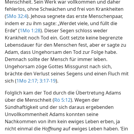
Menschheit. Sein Werk war vollkommen und daher
fehlerlos, ohne Schwächen und frei von Krankheiten
(
5Mo 32:4
). Jehova segnete das erste Menschenpaar,
indem er zu ihm sagte: „Werdet viele, und füllt die
Erde“ (
1Mo 1:28
). Dieser Segen schloss weder
Krankheit noch Tod ein. Gott setzte keine begrenzte
Lebensdauer für den Menschen fest, aber er sagte zu
Adam, dass Ungehorsam den Tod zur Folge habe.
Demnach sollte der Mensch für immer leben.
Ungehorsam zöge Gottes Missgunst nach sich,
brächte den Verlust seines Segens und einen Fluch mit
sich (
1Mo 2:17;
3:17-19
).
Folglich kam der Tod durch die Übertretung Adams
über die Menschheit (
Rö 5:12
). Wegen der
Sündhaftigkeit und der sich daraus ergebenden
Unvollkommenheit Adams konnten seine
Nachkommen von ihm kein ewiges Leben erben, ja
nicht einmal die
Hoffnung
auf ewiges Leben haben. ‘Ein