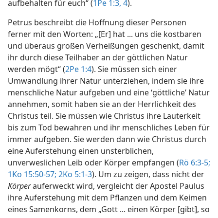
aufbehalten für euch“ (
1Pe 1:3, 4
).
Petrus beschreibt die Hoffnung dieser Personen
ferner mit den Worten: „[Er] hat ... uns die kostbaren
und überaus großen Verheißungen geschenkt, damit
ihr durch diese Teilhaber an der göttlichen Natur
werden mögt“ (
2Pe 1:4
). Sie müssen sich einer
Umwandlung ihrer Natur unterziehen, indem sie ihre
menschliche Natur aufgeben und eine ‘göttliche’ Natur
annehmen, somit haben sie an der Herrlichkeit des
Christus teil. Sie müssen wie Christus ihre Lauterkeit
bis zum Tod bewahren und ihr menschliches Leben für
immer aufgeben. Sie werden dann wie Christus durch
eine Auferstehung einen unsterblichen,
unverweslichen Leib oder Körper empfangen (
Rö 6:3-5;
1Ko 15:50-57;
2Ko 5:1-3
). Um zu zeigen, dass nicht der
Körper
auferweckt wird, vergleicht der Apostel Paulus
ihre Auferstehung mit dem Pflanzen und dem Keimen
eines Samenkorns, dem „Gott ... einen Körper [gibt], so