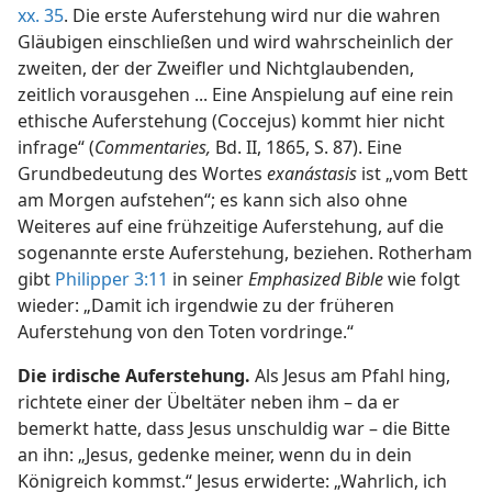
xx. 35
. Die erste Auferstehung wird nur die wahren
Gläubigen einschließen und wird wahrscheinlich der
zweiten, der der Zweifler und Nichtglaubenden,
zeitlich vorausgehen ... Eine Anspielung auf eine rein
ethische Auferstehung (Coccejus) kommt hier nicht
infrage“ (
Commentaries,
Bd. II, 1865, S. 87). Eine
Grundbedeutung des Wortes
exanástasis
ist „vom Bett
am Morgen aufstehen“; es kann sich also ohne
Weiteres auf eine frühzeitige Auferstehung, auf die
sogenannte erste Auferstehung, beziehen. Rotherham
gibt
Philipper 3:11
in seiner
Emphasized Bible
wie folgt
wieder: „Damit ich irgendwie zu der früheren
Auferstehung von den Toten vordringe.“
Die irdische Auferstehung.
Als Jesus am Pfahl hing,
richtete einer der Übeltäter neben ihm – da er
bemerkt hatte, dass Jesus unschuldig war – die Bitte
an ihn: „Jesus, gedenke meiner, wenn du in dein
Königreich kommst.“ Jesus erwiderte: „Wahrlich, ich