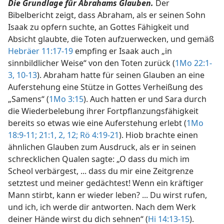
Die Grundlage für Abrahams Glauben.
Der
Bibelbericht zeigt, dass Abraham, als er seinen Sohn
Isaak zu opfern suchte, an Gottes Fähigkeit und
Absicht glaubte, die Toten aufzuerwecken, und gemäß
Hebräer 11:17-19
empfing er Isaak auch „in
sinnbildlicher Weise“ von den Toten zurück (
1Mo 22:1-
3,
10-13
). Abraham hatte für seinen Glauben an eine
Auferstehung eine Stütze in Gottes Verheißung des
„Samens“ (
1Mo 3:15
). Auch hatten er und Sara durch
die Wiederbelebung ihrer Fortpflanzungsfähigkeit
bereits so etwas wie eine Auferstehung erlebt (
1Mo
18:9-11;
21:1, 2,
12;
Rö 4:19-21
). Hiob brachte einen
ähnlichen Glauben zum Ausdruck, als er in seinen
schrecklichen Qualen sagte: „O dass du mich im
Scheol verbärgest, ... dass du mir eine Zeitgrenze
setztest und meiner gedächtest! Wenn ein kräftiger
Mann stirbt, kann er wieder leben? ... Du wirst rufen,
und ich, ich werde dir antworten. Nach dem Werk
deiner Hände wirst du dich sehnen“ (
Hi 14:13-15
).