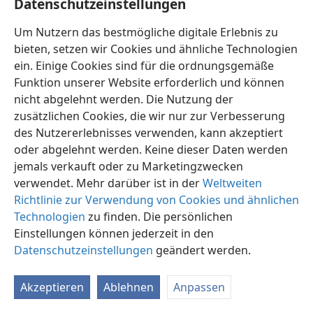
Datenschutzeinstellungen
Auferstehung sowohl der Gerechten als auch der
Ungerechten geben wird“ (
Apg 24:15
).
Um Nutzern das bestmögliche digitale Erlebnis zu
bieten, setzen wir Cookies und ähnliche Technologien
In der Bibel wird deutlich erklärt, wer die „Gerechten“
ein. Einige Cookies sind für die ordnungsgemäße
sind. Zuallererst werden die, die eine himmlische
Funktion unserer Website erforderlich und können
Auferstehung erhalten sollen, gerechtgesprochen (
Rö
nicht abgelehnt werden. Die Nutzung der
8:28-30
).
zusätzlichen Cookies, die wir nur zur Verbesserung
Außerdem werden in der Bibel treue Glaubensmänner
des Nutzererlebnisses verwenden, kann akzeptiert
der alten Zeit wie Abraham als „gerecht“ bezeichnet
oder abgelehnt werden. Keine dieser Daten werden
(
jemals verkauft oder zu Marketingzwecken
1Mo 15:6;
Jak 2:21
). Viele dieser Männer werden in
Hebräer, Kapitel 11
verwendet. Mehr darüber ist in der
aufgeführt, und von ihnen sagt der
Weltweiten
Schreiber: „Und doch empfingen alle diese, obwohl sie
Richtlinie zur Verwendung von Cookies und ähnlichen
durch ihren Glauben Zeugnis erlangten, die Erfüllung
Technologien
zu finden. Die persönlichen
der Verheißung nicht, da Gott für uns [geistgezeugte,
Einstellungen können jederzeit in den
gesalbte Christen wie Paulus] etwas Besseres
Datenschutzeinstellungen
geändert werden.
vorgesehen hat, damit sie nicht ohne uns vollkommen
gemacht würden“ (
Heb 11:39, 40
). Sie werden
Akzeptieren
Ablehnen
Anpassen
vollkommen gemacht, nachdem diejenigen, die an der