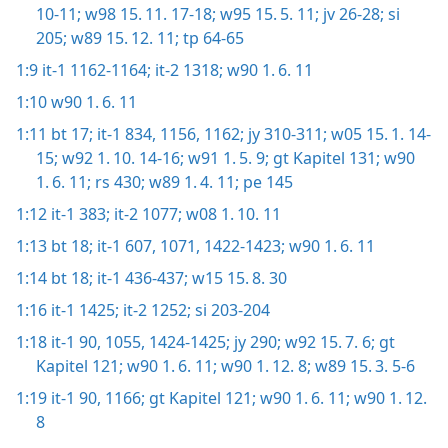
10-11;
w98 15. 11. 17-18;
w95 15. 5. 11;
jv 26-28;
si
205;
w89 15. 12. 11;
tp 64-65
1:9
it-1 1162-1164;
it-2 1318;
w90 1. 6. 11
1:10
w90 1. 6. 11
1:11
bt 17;
it-1 834,
1156,
1162;
jy 310-311;
w05 15. 1. 14-
15;
w92 1. 10. 14-16;
w91 1. 5. 9;
gt Kapitel 131;
w90
1. 6. 11;
rs 430;
w89 1. 4. 11;
pe 145
1:12
it-1 383;
it-2 1077;
w08 1. 10. 11
1:13
bt 18;
it-1 607,
1071,
1422-1423;
w90 1. 6. 11
1:14
bt 18;
it-1 436-437;
w15 15. 8. 30
1:16
it-1 1425;
it-2 1252;
si 203-204
1:18
it-1 90,
1055,
1424-1425;
jy 290;
w92 15. 7. 6;
gt
Kapitel 121;
w90 1. 6. 11;
w90 1. 12. 8;
w89 15. 3. 5-6
1:19
it-1 90,
1166;
gt Kapitel 121;
w90 1. 6. 11;
w90 1. 12.
8