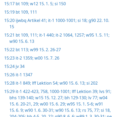
15:17
bt 109;
w12 15. 1. 5;
si 150
15:19
bt 109,
111
15:20
ijwbq Artikel 41;
it-1 1000-1001;
si 18;
g90 22. 10.
15
15:21
bt 109,
111;
it-1 440;
it-2 1064,
1257;
w95 1. 5. 11;
w90 15. 6. 13
15:22
bt 113;
w99 15. 2. 26-27
15:23
it-2 1359;
w00 15. 7. 26
15:24
jv 34
15:26
it-1 1347
15:28
it-1 849;
lff Lektion 54;
w90 15. 6. 13;
si 202
15:29
it-1 422-423,
758,
1000-1001;
lff Lektion 39;
lvs 91;
bhs 139-140;
w15 15. 12. 27;
bh 129-130;
lv 77;
w04
15. 6. 20-21,
29;
w00 15. 6. 29;
w95 15. 1. 5-6;
w91
15. 6. 9;
w90 1. 6. 30-31;
w90 15. 6. 13;
rs 75,
77;
si 18,
204-205;
hb 4-5,
20,
22;
g90 8. 6. 6;
w89 1. 3. 30-31;
pe