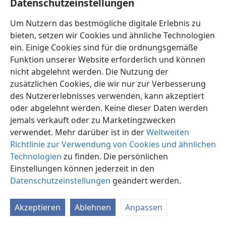
Datenschutzeinstellungen
16:10
bt 12,
126;
it-2 1160-1161;
w07 15. 11. 18
16:11
Um Nutzern das bestmögliche digitale Erlebnis zu
bt 124;
g97 22. 8. 16-18
bieten, setzen wir Cookies und ähnliche Technologien
16:12
it-2 590;
g97 22. 8. 16-18;
w96 15. 9. 27;
w90 15. 6.
ein. Einige Cookies sind für die ordnungsgemäße
15;
si 223
Funktion unserer Website erforderlich und können
16:13
it-2 591;
w96 15. 9. 27;
g91 22. 3. 26-27;
w90 15. 6.
nicht abgelehnt werden. Die Nutzung der
15-16
zusätzlichen Cookies, die wir nur zur Verbesserung
16:14
des Nutzererlebnisses verwenden, kann akzeptiert
bt 132;
it-2 240-241,
1118;
w96 15. 9. 26-27;
w90
oder abgelehnt werden. Keine dieser Daten werden
15. 6. 15-16
jemals verkauft oder zu Marketingzwecken
16:15
bt 132;
it-2 1095;
w07 15. 3. 32;
lr 95;
w96 15. 9. 27-
verwendet. Mehr darüber ist in der
Weltweiten
28
Richtlinie zur Verwendung von Cookies und ähnlichen
16:16
it-1 1011;
it-2 993-994,
1277;
w95 1. 11. 6-7;
w90
Technologien
zu finden. Die persönlichen
15. 6. 16;
pe 95-96
Einstellungen können jederzeit in den
16:17
Datenschutzeinstellungen
w94 1. 4. 31;
w90 15. 6. 16
geändert werden.
16:18
w95 1. 11. 7;
w94 1. 4. 31;
w90 15. 6. 16
Akzeptieren
Ablehnen
Anpassen
16:20
nwt 1890;
w96 15. 9. 28;
g91 22. 3. 27