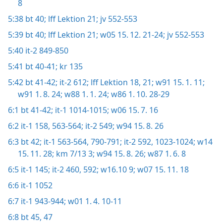
8
5:38
bt 40;
lff Lektion 21;
jv 552-553
5:39
bt 40;
lff Lektion 21;
w05 15. 12. 21-24;
jv 552-553
5:40
it-2 849-850
5:41
bt 40-41;
kr 135
5:42
bt 41-42;
it-2 612;
lff Lektion 18,
21;
w91 15. 1. 11;
w91 1. 8. 24;
w88 1. 1. 24;
w86 1. 10. 28-29
6:1
bt 41-42;
it-1 1014-1015;
w06 15. 7. 16
6:2
it-1 158,
563-564;
it-2 549;
w94 15. 8. 26
6:3
bt 42;
it-1 563-564,
790-791;
it-2 592,
1023-1024;
w14
15. 11. 28;
km 7/13 3;
w94 15. 8. 26;
w87 1. 6. 8
6:5
it-1 145;
it-2 460,
592;
w16.10 9;
w07 15. 11. 18
6:6
it-1 1052
6:7
it-1 943-944;
w01 1. 4. 10-11
6:8
bt 45,
47