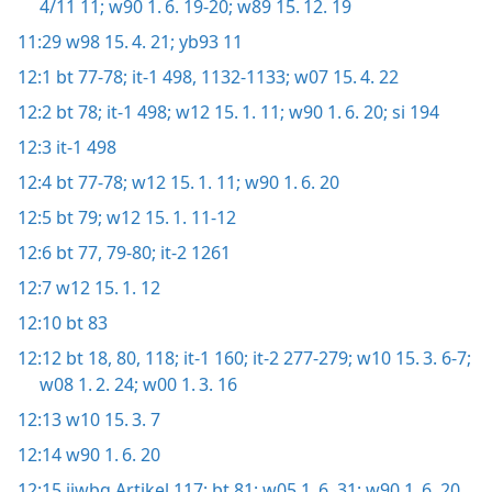
4/11 11;
w90 1. 6. 19-20;
w89 15. 12. 19
11:29
w98 15. 4. 21;
yb93 11
12:1
bt 77-78;
it-1 498,
1132-1133;
w07 15. 4. 22
12:2
bt 78;
it-1 498;
w12 15. 1. 11;
w90 1. 6. 20;
si 194
12:3
it-1 498
12:4
bt 77-78;
w12 15. 1. 11;
w90 1. 6. 20
12:5
bt 79;
w12 15. 1. 11-12
12:6
bt 77,
79-80;
it-2 1261
12:7
w12 15. 1. 12
12:10
bt 83
12:12
bt 18,
80,
118;
it-1 160;
it-2 277-279;
w10 15. 3. 6-7;
w08 1. 2. 24;
w00 1. 3. 16
12:13
w10 15. 3. 7
12:14
w90 1. 6. 20
12:15
ijwbq Artikel 117;
bt 81;
w05 1. 6. 31;
w90 1. 6. 20