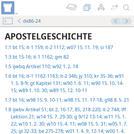
dx86-24
APOSTELGESCHICHTE
1:1
bt 15;
it-1 159;
it-2 1112;
w07 15. 11. 19;
si 187
1:3
bt 15-16;
it-1 1162;
gm 82
1:5
ijwbq Artikel 110;
w92 1. 2. 14
1:6
bt 16;
it-1 1162-1163;
it-2 346;
jy 310;
kr 35-36;
w91
1. 5. 8-9;
gt Kapitel 131;
w90 1. 6. 11;
w90 15. 10. 14-
15;
w89 1. 10. 30;
w89 15. 12. 10-11
1:7
bt 16;
w98 15. 9. 10-11;
w98 15. 11. 17-18;
g98 8. 5. 21
1:8
ijwbv Artikel 51;
bt 2,
16-17,
85,
218-220;
it-2 744;
lff
Lektion 21;
w14 15. 7. 29-30;
g 9/12 13-14;
w11 15. 1.
22;
w10 1. 2. 30;
w10 15. 4. 11;
w08 15. 5. 31;
w05 1. 7.
25;
gl 32-33;
be 275-278;
w01 1. 4. 9,
12-14;
w00 1. 4.