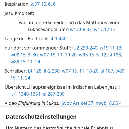
Inspiration:
w97 15. 6. 6
Jesu Kindheit:
warum unterscheidet sich das Matthäus- vom
Lukasevangelium?:
w17.08 32;
w17.12 13
Länge der Buchrolle:
it-1 440
nur dort vorkommender Stoff:
it-2 239-240;
w19.11 13;
w08 15. 3. 30;
w07 15. 11. 19-20;
w95 15. 5. 12;
si 188;
w89 15. 11. 24
Schreiber:
bt 128;
it-2 238;
w07 15. 11. 18-20;
si 187;
w89
15. 11. 24
Übersicht „Hauptereignisse im irdischen Leben Jesu“:
it-1 1348-1351;
si 287-290
Video
Einführung in Lukas:
ijwbv Artikel 37;
mwb18.06 4
wieso nützlich:
si 192-193
Datenschutzeinstellungen
Zeit und Ort der Niederschrift:
bt 12;
it-2 238;
w08 15. 3.
Um Nutzern das bestmögliche digitale Erlebnis zu
30;
si 187,
297;
w89 15. 11. 24