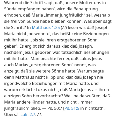
Während die Schrift sagt, daß ‚unsere Mütter uns in
Sünde empfangen haben‘, wird die Behauptung
erhoben, daß Maria „immer jungfräulich“ sei, weshalb
sie frei von Sünde habe bleiben können. Was aber sagt
die Schrift? In
Matthäus 1:25
(
Al
) lesen wir, daß Joseph
Maria nicht ‚beiwohnte‘, das heißt keine Beziehungen
mit ihr hatte, „bis sie ihren erstgeborenen Sohn
gebar“. Es ergibt sich daraus klar, daß Joseph,
nachdem Jesus geboren war, tatsächlich Beziehungen
mit ihr hatte. Man beachte ferner, daß Lukas Jesus
auch Marias „erstgeborenen Sohn“ nennt, was
anzeigt, daß sie weitere Söhne hatte. Warum sagte
denn Matthäus nicht klipp und klar, daß Joseph nie
irgendwelche Beziehungen mit Maria hatte, und
warum erklärte Lukas nicht, daß Maria Jesus als ihren
einzigen Sohn hervorbrachte? Weil beide wußten, daß
Maria andere Kinder hatte, und nicht „immer
jungfräulich“ blieb. — Ps. 50:7 [
Ps. 51:5
in nichtkath.
Übers.];
Luk. 2:7
,
Al
.