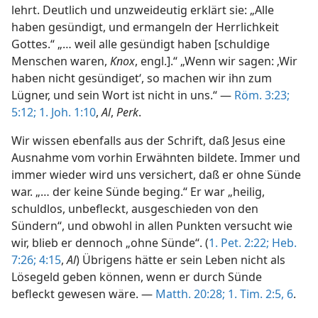
lehrt. Deutlich und unzweideutig erklärt sie: „Alle
haben gesündigt, und ermangeln der Herrlichkeit
Gottes.“ „… weil alle gesündigt haben [schuldige
Menschen waren,
Knox
, engl.].“ „Wenn wir sagen: ‚Wir
haben nicht gesündiget‘, so machen wir ihn zum
Lügner, und sein Wort ist nicht in uns.“ —
Röm. 3:23;
5:12;
1. Joh. 1:10
,
Al
,
Perk
.
Wir wissen ebenfalls aus der Schrift, daß Jesus eine
Ausnahme vom vorhin Erwähnten bildete. Immer und
immer wieder wird uns versichert, daß er ohne Sünde
war. „… der keine Sünde beging.“ Er war „heilig,
schuldlos, unbefleckt, ausgeschieden von den
Sündern“, und obwohl in allen Punkten versucht wie
wir, blieb er dennoch „ohne Sünde“. (
1. Pet. 2:22;
Heb.
7:26;
4:15
,
Al
) Übrigens hätte er sein Leben nicht als
Lösegeld geben können, wenn er durch Sünde
befleckt gewesen wäre. —
Matth. 20:28;
1. Tim. 2:5, 6
.