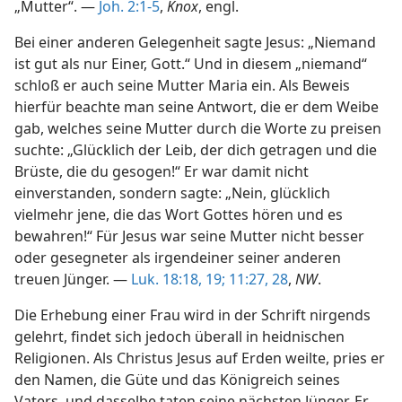
„Mutter“. —
Joh. 2:1-5
,
Knox
, engl.
Bei einer anderen Gelegenheit sagte Jesus: „Niemand
ist gut als nur Einer, Gott.“ Und in diesem „niemand“
schloß er auch seine Mutter Maria ein. Als Beweis
hierfür beachte man seine Antwort, die er dem Weibe
gab, welches seine Mutter durch die Worte zu preisen
suchte: „Glücklich der Leib, der dich getragen und die
Brüste, die du gesogen!“ Er war damit nicht
einverstanden, sondern sagte: „Nein, glücklich
vielmehr jene, die das Wort Gottes hören und es
bewahren!“ Für Jesus war seine Mutter nicht besser
oder gesegneter als irgendeiner seiner anderen
treuen Jünger. —
Luk. 18:18, 19;
11:27, 28
,
NW
.
Die Erhebung einer Frau wird in der Schrift nirgends
gelehrt, findet sich jedoch überall in heidnischen
Religionen. Als Christus Jesus auf Erden weilte, pries er
den Namen, die Güte und das Königreich seines
Vaters, und dasselbe taten seine nächsten Jünger. Er