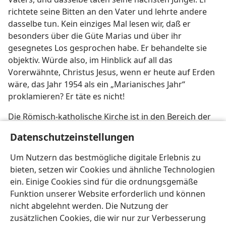
richtete seine Bitten an den Vater und lehrte andere
dasselbe tun. Kein einziges Mal lesen wir, daß er
besonders über die Güte Marias und über ihr
gesegnetes Los gesprochen habe. Er behandelte sie
objektiv. Würde also, im Hinblick auf all das
Vorerwähnte, Christus Jesus, wenn er heute auf Erden
wäre, das Jahr 1954 als ein „Marianisches Jahr“
proklamieren? Er täte es nicht!
Die Römisch-katholische Kirche ist in den Bereich der
Kritik des Apostels Paulus getreten, die in
Römer 1:25
Datenschutzeinstellungen
(
NW
) zu finden ist: „… die da die Wahrheit Gottes mit
der Lüge vertauschten und der Schöpfung mehr
Um Nutzern das bestmögliche digitale Erlebnis zu
Verehrung und heiligen Dienst darbrachten als dem
bieten, setzen wir Cookies und ähnliche Technologien
Schöpfer, welcher gesegnet ist ewiglich.“
ein. Einige Cookies sind für die ordnungsgemäße
Funktion unserer Website erforderlich und können
nicht abgelehnt werden. Die Nutzung der
zusätzlichen Cookies, die wir nur zur Verbesserung