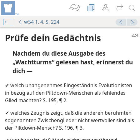
w54 1. 4. S. 224
Prüfe dein Gedächtnis
Nachdem du diese Ausgabe des
„Wachtturms“ gelesen hast, erinnerst du
dich —
✔ welch unangenehmes Eingeständnis Evolutionisten
55
in bezug auf den Piltdown-Menschen als fehlendes
Glied machten? S. 195, ¶ 2.
54
✔ welches Zeugnis zeigt, daß die anderen berühmten
sogenannten Zwischenglieder nicht wertvoller sind als
54
der Piltdown-Mensch? S. 196, ¶ 3.
54