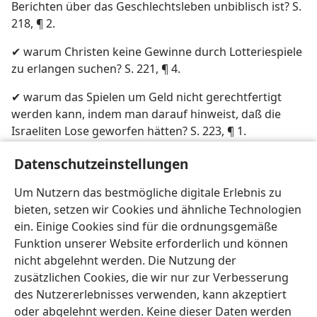
Berichten über das Geschlechtsleben unbiblisch ist? S.
218, ¶ 2.
✔ warum Christen keine Gewinne durch Lotteriespiele
zu erlangen suchen? S. 221, ¶ 4.
✔ warum das Spielen um Geld nicht gerechtfertigt
werden kann, indem man darauf hinweist, daß die
Israeliten Lose geworfen hätten? S. 223, ¶ 1.
✔ weshalb das Sammeln von Geldern für Kirchen oder
Datenschutzeinstellungen
Wohltätigkeit durch Lotteriespiele biblische
Um Nutzern das bestmögliche digitale Erlebnis zu
Grundsätze verletzt? S. 223, ¶ 3.
bieten, setzen wir Cookies und ähnliche Technologien
ein. Einige Cookies sind für die ordnungsgemäße
Funktion unserer Website erforderlich und können
nicht abgelehnt werden. Die Nutzung der
zusätzlichen Cookies, die wir nur zur Verbesserung
Deutsch
Teilen
Einstellungen
des Nutzererlebnisses verwenden, kann akzeptiert
Copyright
© 2026 Watch Tower Bible and Tract Society of Pennsylvania
oder abgelehnt werden. Keine dieser Daten werden
Nutzungsbedingungen
Datenschutzerklärung