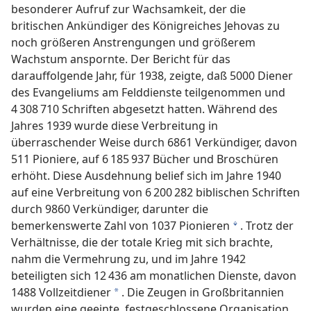
besonderer Aufruf zur Wachsamkeit, der die
britischen Ankündiger des Königreiches Jehovas zu
noch größeren Anstrengungen und größerem
Wachstum anspornte. Der Bericht für das
darauffolgende Jahr, für 1938, zeigte, daß 5000 Diener
des Evangeliums am Felddienste teilgenommen und
4 308 710 Schriften abgesetzt hatten. Während des
Jahres 1939 wurde diese Verbreitung in
überraschender Weise durch 6861 Verkündiger, davon
511 Pioniere, auf 6 185 937 Bücher und Broschüren
erhöht. Diese Ausdehnung belief sich im Jahre 1940
auf eine Verbreitung von 6 200 282 biblischen Schriften
durch 9860 Verkündiger, darunter die
bemerkenswerte Zahl von 1037 Pionieren
. Trotz der
l
Verhältnisse, die der totale Krieg mit sich brachte,
nahm die Vermehrung zu, und im Jahre 1942
beteiligten sich 12 436 am monatlichen Dienste, davon
1488 Vollzeitdiener
. Die Zeugen in Großbritannien
a
wurden eine geeinte, festgeschlossene Organisation,