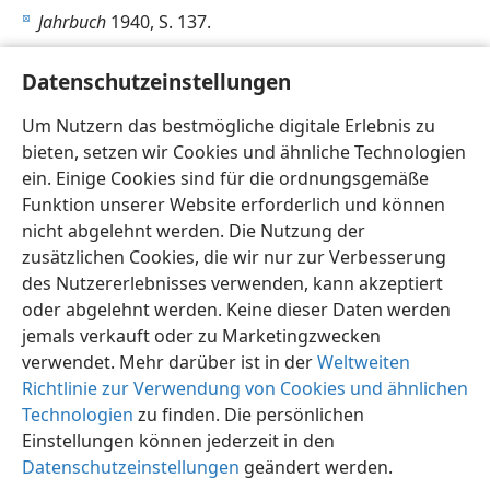
Jahrbuch
1940, S. 137.
d
Consolation
, 5. Okt. 1938, S. 18.
e
Datenschutzeinstellungen
Informant
, Mai und Juni 1939.
f
Um Nutzern das bestmögliche digitale Erlebnis zu
bieten, setzen wir Cookies und ähnliche Technologien
Informant
, Dezember 1938.
g
ein. Einige Cookies sind für die ordnungsgemäße
Funktion unserer Website erforderlich und können
nicht abgelehnt werden. Die Nutzung der
zusätzlichen Cookies, die wir nur zur Verbesserung
des Nutzererlebnisses verwenden, kann akzeptiert
Deutsch
Teilen
Einstellungen
oder abgelehnt werden. Keine dieser Daten werden
Copyright
© 2026 Watch Tower Bible and Tract Society of Pennsylvania
jemals verkauft oder zu Marketingzwecken
Nutzungsbedingungen
Datenschutzerklärung
Datenschutzeinstellungen
Anmelden
JW.ORG
verwendet. Mehr darüber ist in der
Weltweiten
Richtlinie zur Verwendung von Cookies und ähnlichen
Technologien
zu finden. Die persönlichen
Einstellungen können jederzeit in den
Datenschutzeinstellungen
geändert werden.