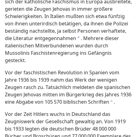
sich der katholische Faschismus in Europa ausbreitete,
gerieten die Zeugen Jehovas in immer größere
nem neuen Namen: Theokratisch
Schwierigkeiten. In Italien mußten sich etwa fünfzig
55
von ihnen unterirdisch betätigen, da ihnen die Polizei
beständig nachstellte, ja selbst Personen verhaftete,
die Literatur entgegennahmen
. Mehrere dieser
b
italienischen Mitverbundenen wurden durch
Mussolinis Faschistenregierung ins Gefängnis
gesteckt.
Vor der faschistischen Revolution in Spanien vom
Jahre 1936 bis 1939 nahm das Werk der wenigen
Zeugen rasch zu. Tatsächlich meldeten die spanischen
Zeugen Jehovas mitten im Bürgerkrieg des Jahres 1936
eine Abgabe von 105 570 biblischen Schriften
.
c
Vor der Zeit Hitlers wuchs in Deutschland das
Zeugniswerk der Gesellschaft gewaltig an. Von 1919
bis 1933 legten die deutschen Brüder 48 000 000
Bücher und Broschüren und 77 000 000 Exemplare des