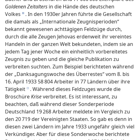
Goldenen Zeitalters
in die Hände des deutschen
Volkes
. In den 1930er Jahren führte die Gesellschaft
d
die damals als „Internationale Zeugnisperioden“
bekannt gewesenen achttägigen Feldzüge durch,
durch die alle Zeugen Jehovas erdenweit ihr vereintes
Handeln in der ganzen Welt bekundeten, indem sie an
jedem Tag jener Woche ein einheitlich vorbereitetes
Zeugnis zu geben und die gleiche Publikation zu
verbreiten suchten. Zum Beispiel berichteten während
der „Danksagungswoche des Überrestes“ vom 8. bis
16. April 1933 58 804 Arbeiter in 77 Ländern über ihre
Tätigkeit
. Während dieses Feldzuges wurde die
e
Broschüre
Krise
verbreitet. Es ist interessant, zu
beachten, daß während dieser Sonderperiode
Deutschland 19 268 Arbeiter meldete im Vergleich zu
den 20 719 der Vereinigten Staaten. So gab es denn in
diesen zwei Ländern im Jahre 1933 ungefähr gleich viel
Verkündiger. Aber für diese Sonderwoche berichtete