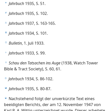
Jahrbuch
1935, S. 51.
a
Jahrbuch
1935, S. 102.
b
Jahrbuch
1937, S. 163-165.
c
Jahrbuch
1934, S. 101.
d
Bulletin
, 1. Juli 1933.
e
Jahrbuch
1933, S. 99.
f
Schau den Tatsachen ins Auge
(1938, Watch Tower
g
Bible & Tract Society), S. 60, 61.
Jahrbuch
1934, S. 86-102.
h
Jahrbuch
1935, S. 80-87.
i
Nachstehend folgt der unverkürzte Text eines
j
beeidigten Berichts, der am 12. November 1947 von
Karl R. A. Wittig unterzeichnet wurde. Dieser arbeitete