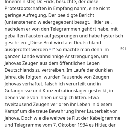
Innenminister, Dr. Frick, besuchte, der diese
Protestbotschaften in Empfang nahm, eine nicht
geringe Aufregung. Der beeidigte Bericht
(untenstehend wiedergegeben) besagt, Hitler sei,
nachdem er von den Telegrammen gehört habe, mit
geballten Fäusten aufgesprungen und habe hysterisch
geschrien: „Diese Brut wird aus Deutschland
ausgerottet werden
!“ So
machte man denn im
j
ganzen Lande wahnsinnige Anstrengungen, um
Jehovas Zeugen aus dem öffentlichen Leben
Deutschlands zu vertreiben. Im Laufe der dunklen
Jahre, die folgten, wurden Tausende von Zeugen
Jehovas verhaftet, fälschlich verurteilt und in
Gefängnisse und Konzentrationslager gesteckt, in
denen viele von ihnen unsäglich litten. Etwa
zweitausend Zeugen verloren ihr Leben in diesem
Kampf um die treue Bewahrung ihrer Lauterkeit vor
Jehova. Doch wie die weltweite Flut der Kabelgramme
und Telegramme vom 7. Oktober 1934 es Hitler, der