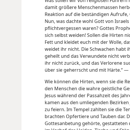
Was sollen wir von religiösen Führern h
damit größere Menschenmassen herbe
Reaktion auf die beständigen Aufrufe,
Nun, was dachte wohl Gott von Israels H
pflichtvergessen waren? Gottes Prophet
sich selbst weiden! Sollen die Hirten n
Fett und kleidet euch mit der Wolle, das
weidet ihr nicht. Die Schwachen habt i
geheilt und das Verwundete nicht ver
ihr nicht zurück, und das Verlorene suc
über sie geherrscht und mit Härte.“ —
Wie können die Hirten, wenn sie die R
den Menschen die wahre geistliche Ge
Jesus während
der Passahzeit des Jahre
kamen aus den umliegenden Bezirken 
zu feiern. Im Tempel zahlten sie die T
brachten Opfertiere und Tauben dar. D
Gottesanbetung gehörte, gestatteten d