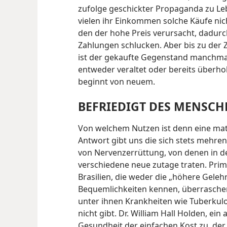
zufolge geschickter Propaganda zu L
vielen ihr Einkommen solche Käufe nicht
den der hohe Preis verursacht, dadurch,
Zahlungen schlucken. Aber bis zu der Ze
ist der gekaufte Gegenstand manchmal
entweder veraltet oder bereits überhol
beginnt von neuem.
BEFRIEDIGT DES MENSCH
Von welchem Nutzen ist denn eine mat
Antwort gibt uns die sich stets mehre
von Nervenzerrüttung, von denen in d
verschiedene neue zutage traten. Prim
Brasilien, die weder die „höhere Gel
Bequemlichkeiten kennen, überraschen
unter ihnen Krankheiten wie Tuberkulo
nicht gibt. Dr. William Hall Holden, ein
Gesundheit der einfachen Kost zu, der 