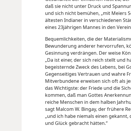
daß sie nicht unter Druck und Spannu
und sich nicht bemühen, „mit Meiers Sc
ältesten Indianer in verschiedenen S
eines 23jährigen Mannes in den Verein
Bequemlichkeiten, die der Materialism
Bewunderung anderer hervorrufen, könn
Gesinnung verdrängen. Der weise Köni
„Da ist einer, der sich reich stellt und ha
begeisternde Zweck des Lebens, bei Go
Gegenseitiges Vertrauen und wahre F
Mitverbundene erweisen sich oft als 
das Wichtigste: der Friede und die Sic
kommen, daß man Gottes Anerkennung b
reiche Menschen in dem halben Jahrhund
sagt Malcom W. Bingay, der frühere Re
„und ich habe niemals einen gekannt, 
und Glück gebracht hätten.“