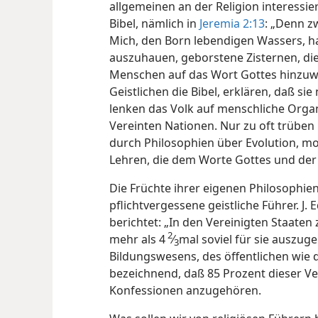
allgemeinen an der Religion interessier
Bibel, nämlich in
Jeremia 2:13
: „Denn z
Mich, den Born lebendigen Wassers, ha
auszuhauen, geborstene Zisternen, die 
Menschen auf das Wort Gottes hinzuwei
Geistlichen die Bibel, erklären, daß si
lenken das Volk auf menschliche Organi
Vereinten Nationen. Nur zu oft trüben 
durch Philosophien über Evolution, m
Lehren, die dem Worte Gottes und der
Die Früchte ihrer eigenen Philosophie
pflichtvergessene geistliche Führer. J. 
berichtet: „In den Vereinigten Staaten 
2
mehr als 4
⁄
mal soviel für sie auszuge
3
Bildungswesens, des öffentlichen wie d
bezeichnend, daß 85 Prozent dieser Ve
Konfessionen anzugehören.