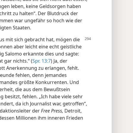
ngen leben, keine Geldsorgen haben
hritt zu halten“. Der Blutdruck der
tämmen war ungefähr so hoch wie der
igten Staaten.
us mit sich gebracht hat, mögen die
en aber leicht eine echt geistliche
g Salomo erkannte dies und sagte:
t gar nichts.“ (
Spr. 13:7
) Ja, der
tt Anerkennung zu erlangen, fehlt.
reunde fehlen, denn jemandes
jemandes größte Konkurrenten. Und
herheit, die aus dem Bewußtsein
esitzt, fehlen. „Ich habe viele sehr
ert, da ich Journalist war, getroffen“,
daktionsleiter der
Free Press,
Detroit,
dessen Millionen ihm inneren Frieden