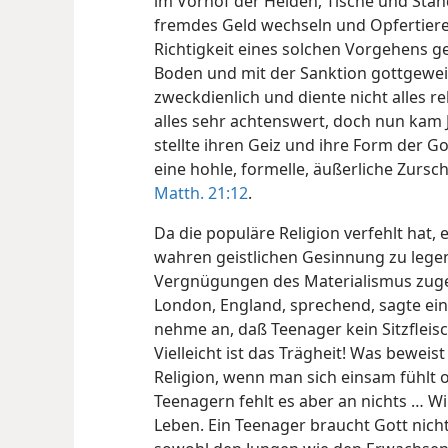
im Vorhof der Heiden, Tische und Stä
fremdes Geld wechseln und Opfertiere
Richtigkeit eines solchen Vorgehens ge
Boden und mit der Sanktion gottgeweih
zweckdienlich und diente nicht alles r
alles sehr achtenswert, doch nun kam J
stellte ihren Geiz und ihre Form der G
eine hohle, formelle, äußerliche Zursc
Matth. 21:12
.
Da die populäre Religion verfehlt hat, 
wahren geistlichen Gesinnung zu legen
Vergnügungen des Materialismus zuge
London, England, sprechend, sagte ein
nehme an, daß Teenager kein Sitzfleisc
Vielleicht ist das Trägheit! Was bewei
Religion, wenn man sich einsam fühlt 
Teenagern fehlt es aber an nichts … Wi
Leben. Ein Teenager braucht Gott nicht