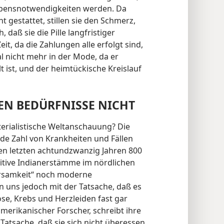
ebensnotwendigkeiten werden. Da
 gestattet, stillen sie den Schmerz,
 daß sie die Pille langfristiger
it, da die Zahlungen alle erfolgt sind,
 nicht mehr in der Mode, da er
t ist, und der heimtückische Kreislauf
EN BEDÜRFNISSE NICHT
erialistische Weltanschauung? Die
nde Zahl von Krankheiten und Fällen
en letzten achtundzwanzig Jahren 800
itive Indianerstämme im nördlichen
ehrsamkeit“ noch moderne
 uns jedoch mit der Tatsache, daß es
se, Krebs und Herzleiden fast gar
 amerikanischer Forscher, schreibt ihre
Tatsache, daß sie sich nicht überessen,