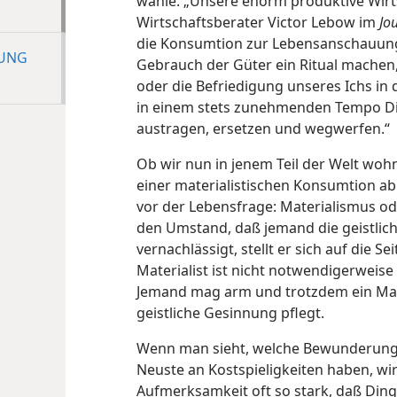
wähle. „Unsere enorm produktive Wirts
Wirtschaftsberater Victor Lebow im
Jou
die Konsumtion zur Lebensanschauung
NUNG
Gebrauch der Güter ein Ritual machen,
oder die Befriedigung unseres Ichs i
in einem stets zunehmenden Tempo Di
austragen, ersetzen und wegwerfen.“
Ob wir nun in jenem Teil der Welt wohn
einer materialistischen Konsumtion abh
vor der Lebensfrage: Materialismus od
den Umstand, daß jemand die geistlic
vernachlässigt, stellt er sich auf die S
Materialist ist nicht notwendigerweise d
Jemand mag arm und trotzdem ein Mate
geistliche Gesinnung pflegt.
Wenn man sieht, welche Bewunderung 
Neuste an Kostspieligkeiten haben, wi
Aufmerksamkeit oft so stark, daß Dinge