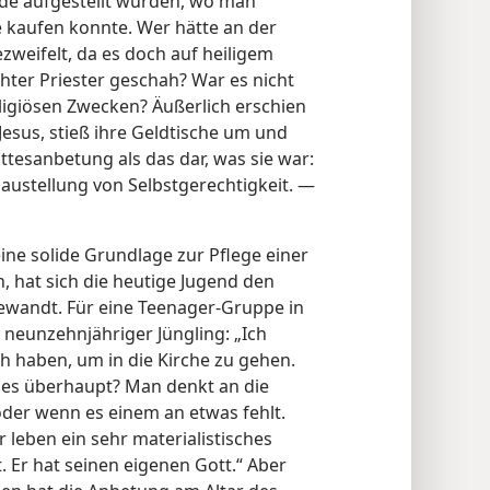
nde aufgestellt wurden, wo man
 kaufen konnte. Wer hätte an der
zweifelt, da es doch auf heiligem
ter Priester geschah? War es nicht
eligiösen Zwecken? Äußerlich erschien
esus, stieß ihre Geldtische um und
ottesanbetung als das dar, was sie war:
haustellung von Selbstgerechtigkeit. —
eine solide Grundlage zur Pflege einer
, hat sich die heutige Jugend den
wandt. Für eine Teenager-Gruppe in
 neunzehnjähriger Jüngling: „Ich
h haben, um in die Kirche zu gehen.
st es überhaupt? Man denkt an die
oder wenn es einem an etwas fehlt.
r leben ein sehr materialistisches
. Er hat seinen eigenen Gott.“ Aber