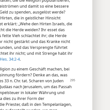
alten, die die Religion popularisieren,
iströmen und damit so eine bessere
 Geld zu spenden, ausgelöst werde?
irten, die in geistlicher Hinsicht
 erklärt: „Wehe den Hirten Israels, die
icht die Herde weiden? Ihr esset das
 fette Vieh schlachtet ihr; die Herde
hr nicht gestärkt und das Kranke nicht
bunden, und das Versprengte führtet
htet ihr nicht; und mit Strenge habt ihr
Hes. 34:2-4
.
eligion zu einem Geschäft machen, bei
sinnung fördern? Denke an das, was
s 33 n. Chr. tat. Scharen von Juden
Judäas nach Jerusalem, um das Passah
empelsteuer in lokaler Währung und
a dies zu ihrer Form der
ie Priester, daß in den Tempelanlagen,