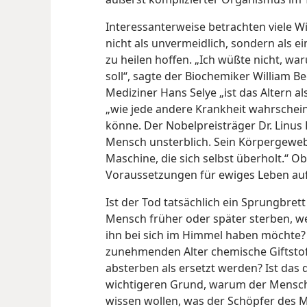
Interessanterweise betrachten viele W
nicht als unvermeidlich, sondern als ei
zu heilen hoffen. „Ich wüßte nicht, wa
soll“, sagte der Biochemiker William
Mediziner Hans Selye „ist das Altern al
„wie jede andere Krankheit wahrschein
könne. Der
Nobelpreisträger Dr. Linus 
Mensch unsterblich. Sein Körpergewebe 
Maschine, die sich selbst überholt.“ 
Voraussetzungen für ewiges Leben aufw
Ist der Tod tatsächlich ein Sprungbre
Mensch früher oder später sterben, wei
ihn bei sich im Himmel haben möchte? O
zunehmenden Alter chemische Giftstof
absterben als ersetzt werden? Ist das 
wichtigeren Grund, warum der Mensch s
wissen wollen, was der Schöpfer des M