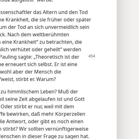
issenschaftler das Altern und den Tod
ne Krankheit, die sie früher oder später
rum der Tod an sich unvermeidlich sein
 Beck. Nach dem weltberühmten
s eine Krankheit“ zu betrachten, die
lich verhütet oder geheilt“ werden
Pauling sagte: „Theoretisch ist der
erneuert sich selbst. Er ist eine
Obwohl aber der Mensch die
eist, stirbt er. Warum?
tt zu himmlischem Leben? Muß der
l seine Zeit abgelaufen ist und Gott
der stirbt er nur, weil mit dem
fe bewirken, daß mehr Körperzellen
die Antwort, oder gibt es noch einen
tirbt? Wir sollten vernünftigerweise
enschen in dieser Frage zu sagen hat.