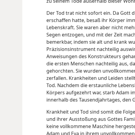
zu seinem Tode außerhalb dieser Wohn
Der Tod trat nicht sofort ein. Da Got
erschaffen hatte, besaß ihr Körper im
Lebenskraft. Sie waren aber nicht meh
Segen entzogen, und mit der Zeit mac
bemerkbar, indem sie alt und krank wur
Präzisionsinstrument nachteilig auswi
Anweisungen des Konstrukteurs gehand
die ersten Menschen nachteilig aus, da
gehorchten. Sie wurden unvollkommen
zerfallen. Krankheiten und Leiden stellt
Tod. Nachdem die erstaunliche Lebens
Körpers aufgezehrt war, starb Adam im
innerhalb des Tausendjahrtages, den 
Krankheit und Tod sind somit die Fol
und ihrer Ausstoßung aus Gottes Fami
keine vollkommene Maschine hergeste
Adam und Eva in ihrem unvollkommen