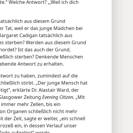
e.“ Welche Antwort? „‚Weil ich dich
atsächlich aus diesem Grund
ser Tat, weil er das junge Mädchen bei
argaret Cadigan tatsächlich aus
es sterben? Werden aus diesem Grund
ordet? Ist das auch der Grund,
ließlich sterben? Denkende Menschen
ebende Antwort zu erhalten.
ntwort zu haben, zumindest auf die
hließlich stirbt. „Der junge Mensch hat
tigt“, erklärte Dr. Alastair Ward, der
 Glasgower Zeitung
Evening Citizen.
„Mit
immer mehr Zellen, bis ein
n Organen schließlich nicht mehr
 der Zeit, sagte er weiter, „ein schnell
ozeß ein, in dessen Verlauf unser
Tode aufgelöst“ werde.