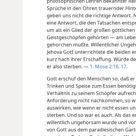
philosophischen Lehren bekannter Reli
Sprüche in den Ohren trauernder Hint
geben uns nicht die richtige Antwort. N
eine Antwort, die den Tatsachen entspr
um als ein Glied der großen göttlichen
Geistgeschöpfen gehörten — am Leben 
gehorchen mußte. Willentlicher Unge
Jehova Gott unterrichtete die beiden
kurz nach ihrer Erschaffung. Würde d
er also sterben. —
1. Mose 2:16, 17
.
Gott erschuf den Menschen so, daß er
Trinken und Speise zum Essen benötigt
Verhältnis zu seinem Schöpfer aufrech
Anforderung nicht nachkommen, so wür
auswirken, wie wenn er nicht essen un
sterben. Und so war es auch. Als das 
willentlich ungehorsam wurde und von
von Gott aus dem paradiesischen Garte