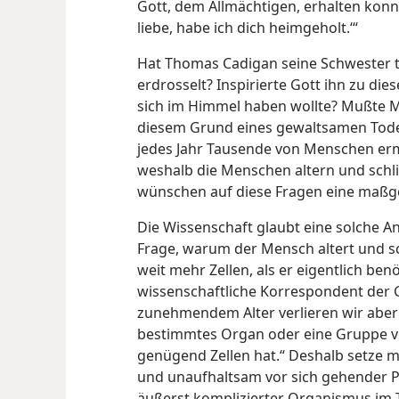
Gott, dem Allmächtigen, erhalten konnt
liebe, habe ich dich heimgeholt.‘“
Hat Thomas Cadigan seine Schwester t
erdrosselt? Inspirierte Gott ihn zu die
sich im Himmel haben wollte? Mußte M
diesem Grund eines gewaltsamen Tod
jedes Jahr Tausende von Menschen erm
weshalb die Menschen altern und sch
wünschen auf diese Fragen eine maßg
Die Wissenschaft glaubt eine solche A
Frage, warum der Mensch altert und sc
weit mehr Zellen, als er eigentlich benö
wissenschaftliche Korrespondent der
zunehmendem Alter verlieren wir aber 
bestimmtes Organ oder eine Gruppe vo
genügend Zellen hat.“ Deshalb setze mit
und unaufhaltsam vor sich gehender Pr
äußerst komplizierter Organismus im 