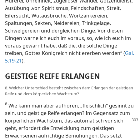
Hurerei, Unreinheit, zügelloser Wandel, Götzendienst,
Ausübung .von Spiritismus, Feindschaften, Streit,
Eifersucht, Wutausbrüche, Wortzänkereien,
Spaltungen, Sekten, Neidereien, Trinkgelage,
Schwelgereien und dergleichen Dinge. Vor diesen
Dingen warne ich euch im voraus, so, wie ich euch im
voraus gewarnt habe, daß die, die solche Dinge
treiben, Gottes Königreich nicht ererben werden“ (
Gal.
5:19-21
).
GEISTIGE REIFE ERLANGEN
8. Welcher Unterschied besteht zwischen dem Erlangen der geistigen
Reife und dem körperlichen Wachstum?
8
Wie kann man aber aufhören, „fleischlich“ gesinnt zu
sein, und geistige Reife erlangen? Im Gegensatz zum
körperlichen Wachstum,
das automatisch vor sich
geht, erfordert die Entwicklung zum geistigen
Erwachsenen aufrichtige Bemühungen. Das setzt