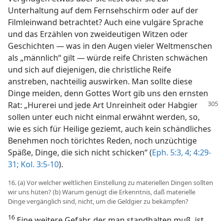
Unterhaltung auf dem Fernsehschirm oder auf der
Filmleinwand betrachtet? Auch eine vulgäre Sprache
und das Erzählen von zweideutigen Witzen oder
Geschichten — was in den Augen vieler Weltmenschen
als „männlich“ gilt — würde reife Christen schwächen
und sich auf diejenigen, die christliche Reife
anstreben, nachteilig auswirken. Man sollte diese
Dinge meiden, denn Gottes Wort gib uns den ernsten
Rat: „Hurerei und jede
Art Unreinheit oder Habgier
sollen unter euch nicht einmal erwähnt werden, so,
wie es sich für Heilige geziemt, auch kein schändliches
Benehmen noch törichtes Reden, noch unzüchtige
Späße, Dinge, die sich nicht schicken“ (
Eph. 5:3, 4;
4:29-
31;
Kol. 3:5-10
).
16. (a) Vor welcher weltlichen Einstellung zu materiellen Dingen sollten
wir uns hüten? (b) Warum genügt die Erkenntnis, daß materielle
Dinge vergänglich sind, nicht, um die Geldgier zu bekämpfen?
16
Eine weitere Gefahr, der man standhalten muß, ist