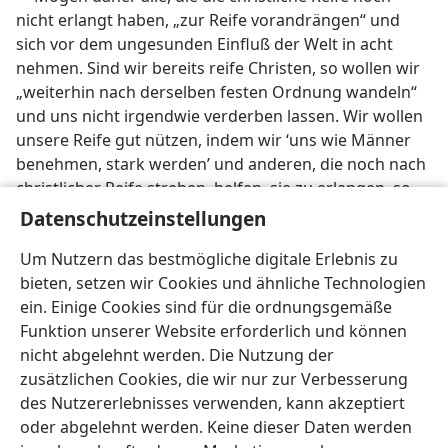
nicht erlangt haben, „zur Reife vorandrängen“ und
sich vor dem ungesunden Einfluß der Welt in acht
nehmen. Sind wir bereits reife Christen, so wollen wir
„weiterhin nach derselben festen Ordnung wandeln“
und uns nicht irgendwie verderben lassen. Wir wollen
unsere Reife gut nützen, indem wir ‘uns wie Männer
benehmen, stark werden’ und anderen, die noch nach
christlicher Reife streben, helfen, sie zu erlangen, so
daß wir alle gemeinsam unser endgültiges Ziel
Datenschutzeinstellungen
erreichen: Gottes Anerkennung, die uns Leben
Um Nutzern das bestmögliche digitale Erlebnis zu
einbringt (
Phil. 3:12,
14-16;
Gal. 6:1, 2;
1. Kor. 16:13, 14
).
bieten, setzen wir Cookies und ähnliche Technologien
ein. Einige Cookies sind für die ordnungsgemäße
Funktion unserer Website erforderlich und können
nicht abgelehnt werden. Die Nutzung der
zusätzlichen Cookies, die wir nur zur Verbesserung
Deutsch
Teilen
Einstellungen
des Nutzererlebnisses verwenden, kann akzeptiert
Copyright
© 2026 Watch Tower Bible and Tract Society of Pennsylvania
oder abgelehnt werden. Keine dieser Daten werden
Nutzungsbedingungen
Datenschutzerklärung
Datenschutzeinstellungen
Anmelden
JW.ORG