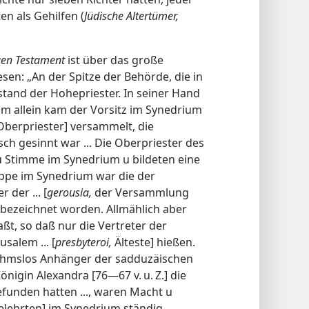
en als Gehilfen (
Jüdische Altertümer,
en Testament
ist über das große
sen: „An der Spitze der Behörde, die in
tand der Hohepriester. In seiner Hand
ihm allein kam der Vorsitz im Synedrium
Oberpriester] versammelt, die
isch gesinnt war ... Die Oberpriester des
 u Stimme im Synedrium u bildeten eine
ppe im Synedrium war die der
 der ... [
gerousia,
der Versammlung
 bezeichnet worden. Allmählich aber
aßt, so daß nur die Vertreter der
salem ... [
presbyteroi,
Älteste] hießen.
nahmslos Anhänger der sadduzäischen
önigin Alexandra [76—67 v. u. Z.] die
funden hatten ..., waren Macht u
elehrten] im Synedrium ständig