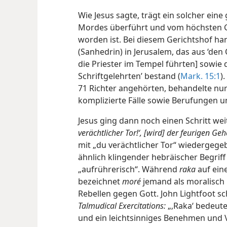
Wie Jesus sagte, trägt ein solcher ein
Mordes überführt und vom höchsten Ge
worden ist. Bei diesem Gerichtshof ha
(Sanhedrin) in Jerusalem, das aus ‘den 
die Priester im Tempel führten] sowie
Schriftgelehrten’ bestand (
Mark. 15:1
)
71 Richter angehörten, behandelte n
komplizierte Fälle sowie Berufungen u
Jesus ging dann noch einen Schritt wei
verächtlicher Tor!‘, [wird] der feurigen Ge
mit „du verächtlicher Tor“ wiedergege
ähnlich klingender hebräischer Begriff 
„aufrührerisch“. Während
raka
auf ein
bezeichnet
moré
jemand als moralisch
Rebellen gegen Gott. John Lightfoot s
Talmudical Exercitations:
„‚Raka‘ bedeute
und ein leichtsinniges Benehmen und Ver