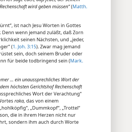
f Rechenschaft wird geben müssen“
(
Matth.
ürnt“, ist nach Jesu Worten in Gottes
. Denn wenn jemand zuläßt, daß Zorn
klichkeit seinen Nächsten, und „jeder,
ger“ (
1. Joh. 3:15
). Zwar mag jemand
trüstet sein, doch seinem Bruder oder
n für beide todbringend sein (
Mark.
mer ... ein unaussprechliches Wort der
d dem höchsten Gerichtshof Rechenschaft
aussprechliches Wort der Verachtung“
 Wortes
raka,
das von einem
„hohlköpfig“, „Dummkopf“, „Trottel“
son, die in ihrem Herzen nicht nur
hrt, sondern ihm auch durch Worte