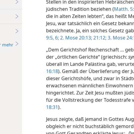
Stellen in den inspirierten Hebräischen
jüdischen Tradition beziehen (
Matth. 5:
die in alten Zeiten lebten“, das heißt
Jesu, war tatsächlich ein Gesetz bekan
bezeichnete. Ja, ein solches Gesetz gab
9:5, 6;
2. Mose 20:13;
21:12;
3. Mose 24:
r mehr
„Dem Gerichtshof Rechenschaft ... ge
der „örtlichen Gerichte“ (griechisch:
sy
überall im Lande Palästina gab, verurte
16:18
). Gemäß der Überlieferung der 
dieser Gerichtshöfe, und zwar in Stä
erwachsenen männlichen Einwohnern
hingerichtet. Zur Zeit Jesu mußten jüd
für die Vollstreckung der Todesstrafe
18:31
).
Jesus zeigte, daß jemand in Gottes Au
obgleich er nicht buchstäblich gemordet
von Gott Gesandten erklärte Jesus:
„Do