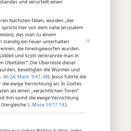
standes und verurteilt einen
ihren Nächsten fällen, würden „der
s spricht hier von dem nahe Jerusalem
innóm
), das man zu einem
m ständig ein Feuer unterhalten
rennen, die hineingeworfen wurden.
iddell und Scott verbrannte man in
n Übeltäter“. Die Überreste dieser
 wurden, beseitigten die Würmer und
s. 66:24;
Mark. 9:47, 48
). Jesus führte die
r die ewige Vernichtung an. In Gottes
ten als einen „verächtlichen Toren“
und ihm somit die ewige Vernichtung
. (Vergleiche
5. Mose 19:17-19
.)
ichte nur sieben Richter hatten, jeder