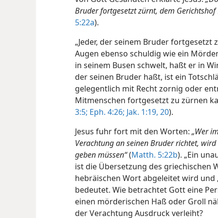
Bruder fortgesetzt zürnt, dem Gerichtsho
5:22a
).
„Jeder, der seinem Bruder fortgesetzt z
Augen ebenso schuldig wie ein Mörder
in seinem Busen schwelt, haßt er in Wir
der seinen Bruder haßt, ist ein Totschlä
gelegentlich mit Recht zornig oder en
Mitmenschen fortgesetzt zu zürnen kan
3:5;
Eph. 4:26;
Jak. 1:19, 20
).
Jesus fuhr fort mit den Worten:
„Wer im
Verachtung an seinen Bruder richtet, wir
geben müssen“
(
Matth. 5:22b
). „Ein un
ist die Übersetzung des griechischen
hebräischen Wort abgeleitet wird und 
bedeutet. Wie betrachtet Gott eine Per
einen mörderischen Haß oder Groll nä
der Verachtung Ausdruck verleiht?