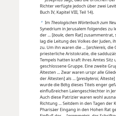
a
Richter verfügte jedoch über zwei Levit
Buch IV, Kapitel VIII, Teil 14).
Im
Theologischen Wörterbuch zum Neu
b
Synedrium in Jerusalem folgendes zu le
der ... [
boule,
dem Rat] zusammentrat, s
lag die Leitung des Volkes der Juden, 
zu. Um ihn waren die ... [
archiereis,
die 
priesterliche Aristokratie, die sadduzä
Tempels hatten kraft ihres Amtes Sitz
geschlossene Gruppe. Eine zweite Gru
Ältesten ... Zwar waren urspr alle Glieder
der Ältesten] als ... [
presbyteroi,
Älteste]
wurde die Bdtg dieses Titels enger gef
einflußreichen Laiengeschlechter in Jeru
Auch diese Patrizier waren wohl aus
Richtung ... Seitdem in den Tagen der K
Pharisäer Eingang in den Hohen Rat ge
Einfluß der
...
[
grammateis,
der Schriftg