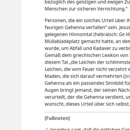
bezüglich des geistigen und ewigen Zu
Menschen zur sicheren Vernichtung.“
Personen, die ein solches Urteil über 
feurigen Gehenna verfallen“ sein. Jesu
gelegenen Hinnomtal (hebräisch:
Ge H
Müllabladeplatz gemacht
hatte, an de
wurde, um Abfall und Kadaver zu verb
Gemäß dem griechischen Lexikon von L
diesem Tal „die Leichen der schlimmste
Leichen, die vom Feuer nicht verzehrt
Maden, die sich darauf vermehrten (
Je
Gehenna als ein passendes Sinnbild fü
Augen bringt jemand, der seinen Nächs
verurteilt, der die Gehenna verdient, 
wünscht, dieses Urteil über sich selbst
[Fußnoten]
Josephus sagt, daß die örtlichen Ger