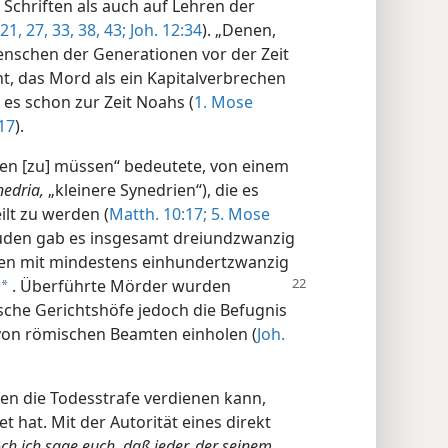
 Schriften als auch auf Lehren der
21,
27,
33,
38,
43;
Joh. 12:34
). „Denen,
 Menschen der Generationen vor der Zeit
nt, das Mord als ein Kapitalverbrechen
 es schon zur Zeit Noahs (
1. Mose
17
).
ben [zu] müssen“ bedeutete, von einem
nedria,
„kleinere Synedrien“), die es
ilt zu werden (
Matth. 10:17;
5. Mose
Juden gab es insgesamt dreiundzwanzig
dten mit mindestens einhundertzwanzig
.
Überführte Mörder wurden
a
ische Gerichtshöfe jedoch die Befugnis
 von römischen Beamten einholen (
Joh.
gen die Todesstrafe verdienen kann,
 hat. Mit der Autorität eines direkt
ch ich sage euch, daß jeder, der seinem