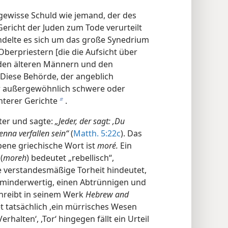
e gewisse Schuld wie jemand, der des
richt der Juden zum Tode verurteilt
ndelte es sich um das große Synedrium
Oberpriestern [die die Aufsicht über
 den älteren Männern und den
. Diese Behörde, der angeblich
ur außergewöhnlich schwere oder
nterer Gerichte
.
b
ter und sagte:
„Jeder, der sagt: ,Du
henna verfallen sein“
(
Matth. 5:22c
). Das
bene griechische Wort ist
moré.
Ein
(
moreh
) bedeutet „rebellisch“,
e verstandesmäßige Torheit hindeutet,
 minderwertig, einen Abtrünnigen und
chreibt in seinem Werk
Hebrew and
t tatsächlich ,ein mürrisches Wesen
halten‘, ,Tor‘ hingegen fällt ein Urteil