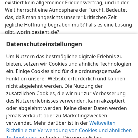
existiert kein allgemeiner Friedensvertrag, und in der
Welt herrscht eine Atmosphäre der Furcht. Bedeutet
das, daß man angesichts unserer kritischen Zeit
jegliche Hoffnung begraben muß? Falls es eine Lösung
gibt, worin besteht sie?
Datenschutzeinstellungen
[Bild auf Seite 5]
Um Nutzern das bestmögliche digitale Erlebnis zu
„Verträge ... sind kurzlebig“
bieten, setzen wir Cookies und ähnliche Technologien
ein. Einige Cookies sind für die ordnungsgemäße
Funktion unserer Website erforderlich und können
nicht abgelehnt werden. Die Nutzung der
zusätzlichen Cookies, die wir nur zur Verbesserung
Deutsch
Teilen
Einstellungen
des Nutzererlebnisses verwenden, kann akzeptiert
Copyright
© 2026 Watch Tower Bible and Tract Society of Pennsylvania
oder abgelehnt werden. Keine dieser Daten werden
Nutzungsbedingungen
Datenschutzerklärung
Datenschutzeinstellungen
Anmelden
JW.ORG
jemals verkauft oder zu Marketingzwecken
verwendet. Mehr darüber ist in der
Weltweiten
Richtlinie zur Verwendung von Cookies und ähnlichen
Technologien
zu finden. Die persönlichen