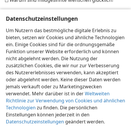
◻ Warum sind mildgesinnte Menschen glücklich?
◻ Was bedeutet es, mild gesinnt zu sein?
Datenschutzeinstellungen
◻ Wie kann die Milde entwickelt werden?
Um Nutzern das bestmögliche digitale Erlebnis zu
◻ Welche Vorteile hat die Milde?
bieten, setzen wir Cookies und ähnliche Technologien
ein. Einige Cookies sind für die ordnungsgemäße
Funktion unserer Website erforderlich und können
nicht abgelehnt werden. Die Nutzung der
zusätzlichen Cookies, die wir nur zur Verbesserung
des Nutzererlebnisses verwenden, kann akzeptiert
oder abgelehnt werden. Keine dieser Daten werden
jemals verkauft oder zu Marketingzwecken
verwendet. Mehr darüber ist in der
Weltweiten
Richtlinie zur Verwendung von Cookies und ähnlichen
Technologien
zu finden. Die persönlichen
Einstellungen können jederzeit in den
Datenschutzeinstellungen
geändert werden.