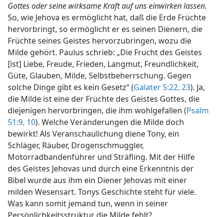
Gottes oder seine wirksame Kraft auf uns einwirken lassen.
So, wie Jehova es ermöglicht hat, daß die Erde Früchte
hervorbringt, so ermöglicht er es seinen Dienern, die
Früchte seines Geistes hervorzubringen, wozu die
Milde gehört. Paulus schrieb: „Die Frucht des Geistes
[ist] Liebe, Freude, Frieden, Langmut, Freundlichkeit,
Güte, Glauben, Milde, Selbstbeherrschung. Gegen
solche Dinge gibt es kein Gesetz“ (
Galater 5:22, 23
). Ja,
die Milde ist eine der Früchte des Geistes Gottes, die
diejenigen hervorbringen, die ihm wohlgefallen (
Psalm
51:9, 10
). Welche Veränderungen die Milde doch
bewirkt! Als Veranschaulichung diene Tony, ein
Schläger, Räuber, Drogenschmuggler,
Motorradbandenführer und Sträfling. Mit der Hilfe
des Geistes Jehovas und durch eine Erkenntnis der
Bibel wurde aus ihm ein Diener Jehovas mit einer
milden Wesensart. Tonys Geschichte steht für viele.
Was kann somit jemand tun, wenn in seiner
Persönlichkeitsstruktur die Milde fehlt?