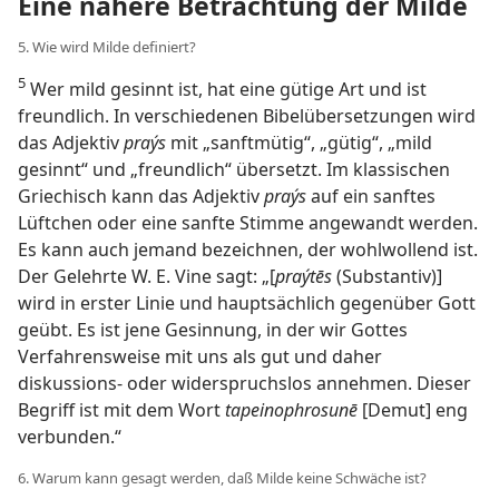
Eine nähere Betrachtung der Milde
5. Wie wird Milde definiert?
5
Wer mild gesinnt ist, hat eine gütige Art und ist
freundlich. In verschiedenen Bibelübersetzungen wird
das Adjektiv
praýs
mit „sanftmütig“, „gütig“, „mild
gesinnt“ und „freundlich“ übersetzt. Im klassischen
Griechisch kann das Adjektiv
praýs
auf ein sanftes
Lüftchen oder eine sanfte Stimme angewandt werden.
Es kann auch jemand bezeichnen, der wohlwollend ist.
Der Gelehrte W. E. Vine sagt: „[
praýtēs
(Substantiv)]
wird in erster Linie und hauptsächlich gegenüber Gott
geübt. Es ist jene Gesinnung, in der wir Gottes
Verfahrensweise mit uns als gut und daher
diskussions- oder widerspruchslos annehmen. Dieser
Begriff ist mit dem Wort
tapeinophrosunē
[Demut] eng
verbunden.“
6. Warum kann gesagt werden, daß Milde keine Schwäche ist?