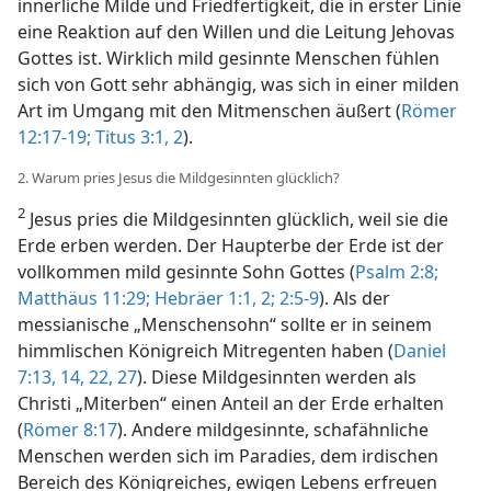
innerliche Milde und Friedfertigkeit, die in erster Linie
eine Reaktion auf den Willen und die Leitung Jehovas
Gottes ist. Wirklich mild gesinnte Menschen fühlen
sich von Gott sehr abhängig, was sich in einer milden
Art im Umgang mit den Mitmenschen äußert (
Römer
12:17-19;
Titus 3:1, 2
).
2. Warum pries Jesus die Mildgesinnten glücklich?
2
Jesus pries die Mildgesinnten glücklich, weil sie die
Erde erben werden. Der Haupterbe der Erde ist der
vollkommen mild gesinnte Sohn Gottes (
Psalm 2:8;
Matthäus 11:29;
Hebräer 1:1, 2;
2:5-9
). Als der
messianische „Menschensohn“ sollte er in seinem
himmlischen Königreich Mitregenten haben (
Daniel
7:13, 14,
22,
27
). Diese Mildgesinnten werden als
Christi „Miterben“ einen Anteil an der Erde erhalten
(
Römer 8:17
). Andere mildgesinnte, schafähnliche
Menschen werden sich im Paradies, dem irdischen
Bereich des Königreiches, ewigen Lebens erfreuen