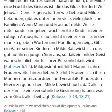
Alle Diener Gottes sollten daran denken, daß Milde
eine Frucht des Geistes ist, die das Glück fördert. Weil
Jehovas Diener Eigenschaften wie Liebe und Milde
bekunden, gibt es unter ihnen viele, viele glückliche
Familien. Wenn Mann und Frau auf milde Weise
miteinander umgehen, wachsen ihre Kinder in einer
ruhigen Atmosphäre auf, nicht in einer Familie, in der
man zu groben Worten und Handlungen neigt. Gibt
ein Vater seinen Kindern in Milde Rat, wirkt sich das
gut auf ihren jungen Sinn aus, so daß ein milder Geist
wahrscheinlich ein Teil ihrer Persönlichkeit wird
(
Epheser 6:1-4
). Mildgesinntheit hilft Männern, ihre
Frauen weiterhin zu lieben. Sie hilft Frauen, sich ihren
Männern unterzuordnen, und veranlaßt Kinder, den
Eltern zu gehorchen. Milde bewirkt auch, daß alle in
der Familie eine versöhnliche Gesinnung haben, was
zum Glück aller beiträgt (
Kolosser 3:13,
18-21
).
21. Wie lautet im wesentlichen der Rat des Apostels Paulus aus
Epheser 4:1-3
?