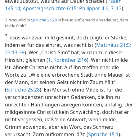
etwas zustößt, was uns auf Dauer schadet (
Psalm
145:14;
Apostelgeschichte 6:15;
Philipper 4:6, 7,
13
).
7. Was wird in
Sprüche 25:28
in bezug auf jemand angedeutet, dem
Milde fehlt?
7
Jesus war zwar mild gesinnt, doch zeigte er Stärke,
indem er für das eintrat, was recht ist (
Matthäus 21:5;
23:13-39
). Wer „Christi Sinn“ hat, wird ihm in dieser
Hinsicht gleichen (
1. Korinther 2:16
). Wer nicht milde
ist, ähnelt Christus nicht. Auf ihn treffen eher die
Worte zu: „Wie eine erbrochene Stadt ohne Mauer ist
der Mann, der seinen Geist nicht im Zaum hält“
(
Sprüche 25:28
). Ein Mensch ohne Milde ist für die
verschiedensten unrechten Gedanken, die ihn zu
unrechten Handlungen
anregen könnten, anfällig. Der
mildgesinnte Christ ist kein Schwächling, doch hat er
nicht vergessen, daß ‘eine Antwort, wenn milde,
Grimm abwendet, aber ein Wort, das Schmerz
verursacht, Zorn aufkommen läßt’ (
Sprüche 15:1
).