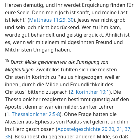
Herzen demütig, und ihr werdet Erquickung finden für
eure Seele. Denn mein Joch ist sanft, und meine Last
ist leicht“ (
Matthäus 11:29, 30
). Jesus war nicht grob
und sein Joch nicht bedrückend. Wer zu ihm kam,
wurde gut behandelt und geistig erquickt. Ähnlich ist
es, wenn wir mit einem mildgesinnten Freund und
Mitchristen Umgang haben.
18
Durch Milde gewinnen wir die Zuneigung von
Mitgläubigen.
Zweifellos fühlten sich die meisten
Christen in Korinth zu Paulus hingezogen, weil er
ihnen „durch die Milde und Freundlichkeit des
Christus“ bittend zusprach (
2. Korinther 10:1
). Die
Thessalonicher reagierten bestimmt günstig auf den
Apostel, denn er war ein milder, sanfter Lehrer
(
1. Thessalonicher 2:5-8
). Ohne Frage hatten die
Ältesten aus Ephesus von Paulus viel gelernt und ihn
ins Herz geschlossen (
Apostelgeschichte 20:20, 21,
37,
38
). Bekundest du gegenüber anderen Milde, so daß