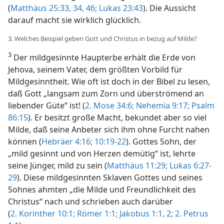
(
Matthäus 25:33, 34,
46;
Lukas 23:43
). Die Aussicht
darauf macht sie wirklich glücklich.
3. Welches Beispiel geben Gott und Christus in bezug auf Milde?
3
Der mildgesinnte Haupterbe erhält die Erde von
Jehova, seinem Vater, dem größten Vorbild für
Mildgesinntheit. Wie oft ist doch in der Bibel zu lesen,
daß Gott „langsam zum Zorn und überströmend an
liebender Güte“ ist! (
2. Mose 34:6;
Nehemia 9:17;
Psalm
86:15
). Er besitzt große Macht, bekundet aber so viel
Milde, daß seine Anbeter sich ihm ohne Furcht nahen
können (
Hebräer 4:16;
10:19-22
). Gottes Sohn, der
„mild gesinnt und von Herzen demütig“ ist, lehrte
seine Jünger, mild zu sein (
Matthäus 11:29;
Lukas 6:27-
29
). Diese mildgesinnten Sklaven Gottes und seines
Sohnes ahmten „die Milde und Freundlichkeit des
Christus“ nach und schrieben auch darüber
(
2. Korinther 10:1;
Römer 1:1;
Jakobus 1:1, 2;
2. Petrus