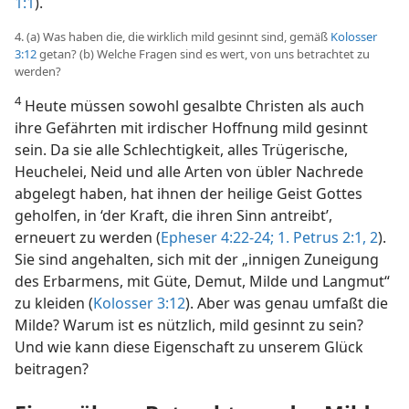
1:1
).
4. (a) Was haben die, die wirklich mild gesinnt sind, gemäß
Kolosser
3:12
getan? (b) Welche Fragen sind es wert, von uns betrachtet zu
werden?
4
Heute müssen sowohl gesalbte Christen als auch
ihre Gefährten mit irdischer Hoffnung mild gesinnt
sein. Da sie alle Schlechtigkeit, alles Trügerische,
Heuchelei, Neid und alle Arten von übler Nachrede
abgelegt haben, hat ihnen der heilige Geist Gottes
geholfen, in ‘der Kraft, die ihren Sinn antreibt’,
erneuert zu werden (
Epheser 4:22-24;
1. Petrus 2:1, 2
).
Sie sind angehalten, sich mit der „innigen Zuneigung
des Erbarmens, mit Güte, Demut, Milde und Langmut“
zu kleiden (
Kolosser 3:12
). Aber was genau umfaßt die
Milde? Warum ist es nützlich, mild gesinnt zu sein?
Und wie kann diese Eigenschaft zu unserem Glück
beitragen?