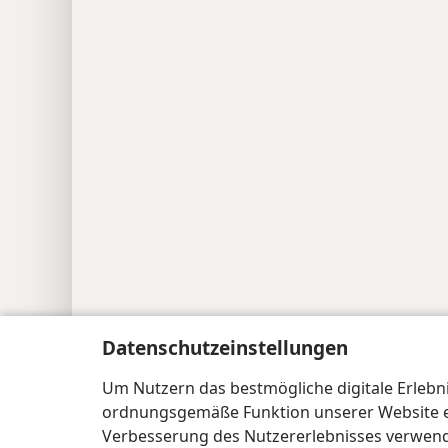
Datenschutzeinstellungen
Copyright
© 2026 Watch Tower Bible and Tract Soc
Um Nutzern das bestmögliche digitale Erlebnis
ordnungsgemäße Funktion unserer Website erf
Verbesserung des Nutzererlebnisses verwende