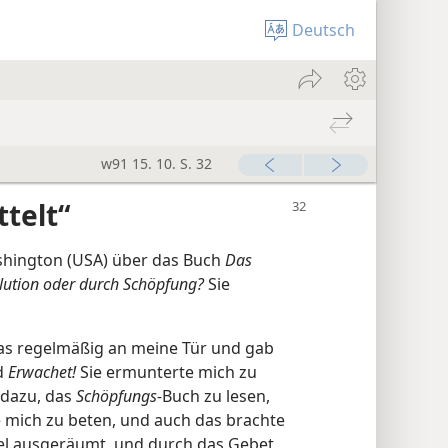
Deutsch
w91 15. 10. S. 32
telt“
shington (USA) über das Buch
Das
lution oder durch Schöpfung?
Sie
vas regelmäßig an meine Tür und gab
d
Erwachet!
Sie ermunterte mich zu
h dazu, das
Schöpfungs-
Buch zu lesen,
e mich zu beten, und auch das brachte
ifel ausgeräumt, und durch das Gebet