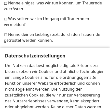
◻ Nenne einiges, was wir tun können, um Trauernde
zu trösten.
◻ Was sollten wir im Umgang mit Trauernden
vermeiden?
◻ Nenne deinen Lieblingstext, durch den Trauernde
getröstet werden können.
[Bild auf Seite 15]
Datenschutzeinstellungen
Ergreife taktvoll die Initiative, um Trauernden zu
Um Nutzern das bestmögliche digitale Erlebnis zu
helfen
bieten, setzen wir Cookies und ähnliche Technologien
ein. Einige Cookies sind für die ordnungsgemäße
Funktion unserer Website erforderlich und können
nicht abgelehnt werden. Die Nutzung der
zusätzlichen Cookies, die wir nur zur Verbesserung
Deutsch
Teilen
Einstellungen
des Nutzererlebnisses verwenden, kann akzeptiert
Copyright
© 2026 Watch Tower Bible and Tract Society of Pennsylvania
oder abgelehnt werden. Keine dieser Daten werden
Nutzungsbedingungen
Datenschutzerklärung