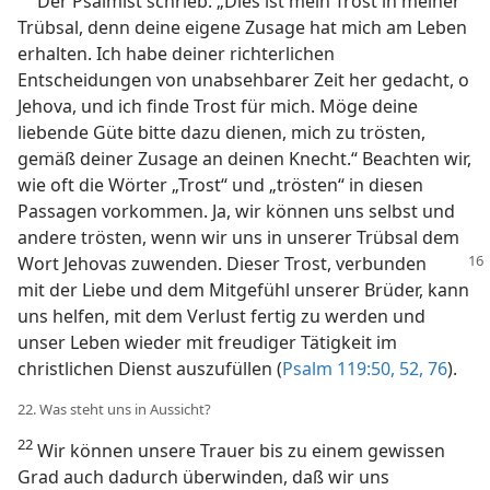
Der Psalmist schrieb: „Dies ist mein Trost in meiner
Trübsal, denn deine eigene Zusage hat mich am Leben
erhalten. Ich habe deiner richterlichen
Entscheidungen von unabsehbarer Zeit her gedacht, o
Jehova, und ich finde Trost für mich. Möge deine
liebende Güte bitte dazu dienen, mich zu trösten,
gemäß deiner Zusage an deinen Knecht.“ Beachten wir,
wie oft die Wörter „Trost“ und „trösten“ in diesen
Passagen vorkommen. Ja, wir können uns selbst und
andere trösten, wenn wir uns in unserer Trübsal dem
Wort Jehovas zuwenden. Dieser Trost,
verbunden
mit der Liebe und dem Mitgefühl unserer Brüder, kann
uns helfen, mit dem Verlust fertig zu werden und
unser Leben wieder mit freudiger Tätigkeit im
christlichen Dienst auszufüllen (
Psalm 119:50,
52,
76
).
22. Was steht uns in Aussicht?
22
Wir können unsere Trauer bis zu einem gewissen
Grad auch dadurch überwinden, daß wir uns