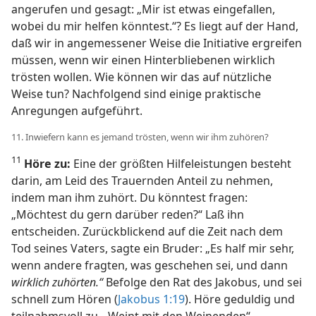
angerufen und gesagt: „Mir ist etwas eingefallen,
wobei du mir helfen könntest.“? Es liegt auf der Hand,
daß wir in angemessener Weise die Initiative ergreifen
müssen, wenn wir einen Hinterbliebenen wirklich
trösten wollen. Wie können wir das auf nützliche
Weise tun? Nachfolgend sind einige praktische
Anregungen aufgeführt.
11. Inwiefern kann es jemand trösten, wenn wir ihm zuhören?
11
Höre zu:
Eine der größten Hilfeleistungen besteht
darin, am Leid des Trauernden Anteil zu nehmen,
indem man ihm zuhört. Du könntest fragen:
„Möchtest du gern darüber reden?“ Laß ihn
entscheiden. Zurückblickend auf die Zeit nach dem
Tod seines Vaters, sagte ein Bruder: „Es half mir sehr,
wenn andere fragten, was geschehen sei, und dann
wirklich zuhörten.“
Befolge den Rat des Jakobus, und sei
schnell zum Hören (
Jakobus 1:19
). Höre geduldig und
teilnahmsvoll zu. „Weint mit den Weinenden“,